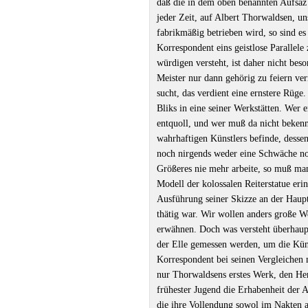
daß die in dem oben benannten Aufsaz e
jeder Zeit, auf Albert Thorwaldsen, un
fabrikmäßig betrieben wird, so sind es
Korrespondent eins geistlose Parallele
würdigen versteht, ist daher nicht bes
Meister nur dann gehörig zu feiern ve
sucht, das verdient eine ernstere Rüge
Bliks in eine seiner Werkstätten. Wer 
entquoll, und wer muß da nicht bekenn
wahrhaftigen Künstlers befinde, dessen
noch nirgends weder eine Schwäche no
Größeres nie mehr arbeite, so muß man
Modell der kolossalen Reiterstatue eri
Ausführung seiner Skizze an der Haupt
thätig war. Wir wollen anders große We
erwähnen. Doch was versteht überhaup
der Elle gemessen werden, um die Küns
Korrespondent bei seinen Vergleichen 
nur Thorwaldsens erstes Werk, den Her
frühester Jugend die Erhabenheit der A
die ihre Vollendung sowol im Nakten a