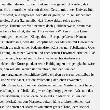
chon allein dadurch zu dem Bekenntnisse genöthigt werden, daß
n, bis die Antike wieder mit diesem Geiste, mit dieser Universalität
r es weiß, wie angelegen noch dieser greife, würdige Bildner sich
nte diese Ausdrüke, nemlich daß Thorwaldsen seine großen
ertige
, Undank der Welt nennen; doch glüklicherweise, wenn man
ter Ferne berichtet, der von Thorwaldsens Wirken in Rom keine
beruhigen, neben dem Klange des in Europa gefeierten Namens
nur fabrikmäßig, weil die Schöpfungen des Meisters mit Gewandtheit
reilich die meisten der bedeutendsten Künstler nur Fabrikanten. Oder
r Leitung, an seinen Werken und nach seinen Entwürfen arbeiten ? Ja!
zu nennen, Raphael und Rubens weiter nichts Anderes als
 welchem der Korrespondent seine Huldigung zu bringen glaubt, wäre
er, den wir alle kennen und verehren, und der, wie der
, um vergangene menschliche Größe erhaben zu ehren, demselben ist
 und würde daher, auf die Vollendung der, oben erwähnten,
 huldvollsten Ausdrüken der Zufriedenheit den Meister erfreut haben,
estellung) nur fabrikmäßig wäre abgefertigt gewesen. Was nun den
hts zu erwähnen, als daß derselbe so gut ein Marmor ist, wie der
den Werkstätten von Marmorarbeitern hätte erfahren können, daß
e (sollte heißen der Marmor von einem grauen Tone) dem Meißel