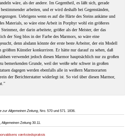
andeln wäre, als der andere. Im Gegentheil, es läßt sich, gerade
d bestimmender arbeiten, und er wird deshalb bei Gegenständen,
orgezogen. Uebrigens wenn es auf die Härte des Steins ankäme und
es Materials, so wäre eine Arbeit in Porphyr wohl ein größeres
Steinmez, der darin arbeitete, größer als der Meister, der das
lich der Sieg blos in der Farbe des Marmors, so wäre eine
esucht, denn alsdann könnte der erste beste Arbeiter, der ein Modell
m größten Künstler konkurriren. Er hätte nur darauf zu sehen, daß
ldsen verwendet jedoch diesen Marmor hauptsächlich nur zu großen
u bemerkenden Grunde, weil der weiße sehr schwer in großen
 Statuen dagegen werden ebenfalls alle in weißern Marmorarten
in der Berichterstatter widerlegt ist. So viel über diesen Marmor,
t.”
e zur Allgemeinen Zeitung
, Nro. 570 und 571. 1836.
Allgemeinen Zeitung 30.11.
orvaldsens værkstedspraksis