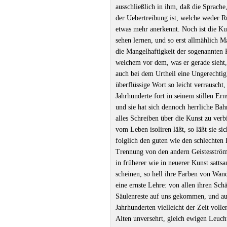
ausschließlich in ihm, daß die Sprache
der Uebertreibung ist, welche weder R
etwas mehr anerkennt. Noch ist die Ku
sehen lernen, und so erst allmählich M
die Mangelhaftigkeit der sogenannten K
welchem vor dem, was er gerade sieht,
auch bei dem Urtheil eine Ungerechtigk
überflüssige Wort so leicht verrauscht
Jahrhunderte fort in seinem stillen Ern
und sie hat sich dennoch herrliche Ba
alles Schreiben über die Kunst zu verb
vom Leben isoliren läßt, so läßt sie si
folglich den guten wie den schlechten
Trennung von den andern Geistesström
in früherer wie in neuerer Kunst satts
scheinen, so hell ihre Farben von Wan
eine ernste Lehre: von allen ihren Sch
Säulenreste auf uns gekommen, und a
Jahrhunderten vielleicht der Zeit vol
Alten unversehrt, gleich ewigen Leucht