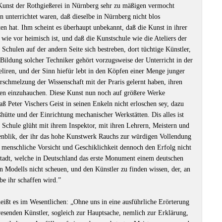
 Kunst der Rothgießerei in Nürnberg sehr zu mäßigen vermocht
n unterrichtet waren, daß dieselbe in Nürnberg nicht blos
alten hat. Ihm scheint es überhaupt unbekannt, daß die Kunst in ihrer
wie vor heimisch ist, und daß die Kunstschule wie die Ateliers der
 Schulen auf der andern Seite sich bestreben, dort tüchtige Künstler,
 Bildung solcher Techniker gehört vorzugsweise der Unterricht in der
eliren, und der Sinn hiefür lebt in den Köpfen einer Menge junger
rschmelzung der Wissenschaft mit der Praris gelernt haben, ihren
men einzuhauchen. Diese Kunst nun noch auf größere Werke
ß Peter Vischers Geist in seinen Enkeln nicht erloschen sey, dazu
hütte und der Einrichtung mechanischer Werkstätten. Dis alles ist
 Schule glüht mit ihrem Inspektor, mit ihren Lehrern, Meistern und
nblik, der ihr das hohe Kunstwerk Rauchs zur würdigen Vollendung
r menschliche Vorsicht und Geschiklichkeit dennoch den Erfolg nicht
Stadt, welche in Deutschland das erste Monument einem deutschen
en Modells nicht scheuen, und den Künstler zu finden wissen, der, an
be ihr schaffen wird.”
eißt es im Wesentlichen: „Ohne uns in eine ausführliche Erörterung
nwesenden Künstler, sogleich zur Hauptsache, nemlich zur Erklärung,