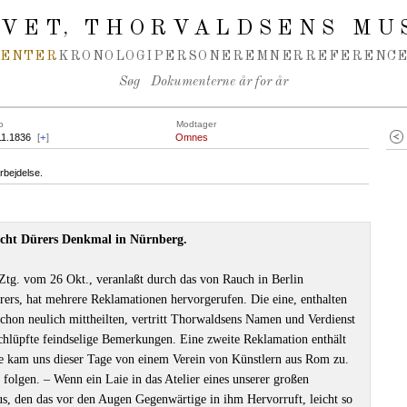
IVET
THORVALDSENS MU
,
MENTER
KRONOLOGI
PERSONER
EMNER
REFERENCE
Søg
Dokumenterne år for år
o
Modtager
11.1836
[
+
]
Omnes
rbejdelse.
cht Dürers Denkmal in Nürnberg.
 Ztg. vom 26 Okt., veranlaßt durch das von Rauch in Berlin
rers, hat mehrere Reklamationen hervorgerufen. Die eine, enthalten
chon neulich mittheilten, vertritt Thorwaldsens Namen und Verdienst
schlüpfte feindselige Bemerkungen. Eine zweite Reklamation enthält
te kam uns dieser Tage von einem Verein von Künstlern aus Rom zu.
 folgen. ‒ Wenn ein Laie in das Atelier eines unserer großen
mus, den das vor den Augen Gegenwärtige in ihm Hervorruft, leicht so