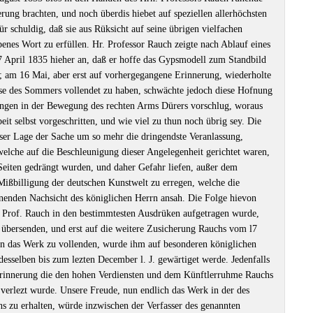
ung brachten, und noch überdis hiebet auf speziellen allerhöchsten
ür schuldig, daß sie aus Rüksicht auf seine übrigen vielfachen
enes Wort zu erfüllen. Hr. Professor Rauch zeigte nach Ablauf eines
 April 1835 hieher an, daß er hoffe das Gypsmodell zum Standbild
; am 16 Mai, aber erst auf vorhergegangene Erinnerung, wiederholte
se des Sommers vollendet zu haben, schwächte jedoch diese Hofnung
ungen in der Bewegung des rechten Arms Dürers vorschlug, woraus
eit selbst vorgeschritten, und wie viel zu thun noch übrig sey. Die
eser Lage der Sache um so mehr die dringendste Veranlassung,
 welche auf die Beschleunigung dieser Angelegenheit gerichtet waren,
Seiten gedrängt wurden, und daher Gefahr liefen, außer dem
Mißbilligung der deutschen Kunstwelt zu erregen, welche die
nenden Nachsicht des königlichen Herrn ansah. Die Folge hievon
. Prof. Rauch in den bestimmtesten Ausdrüken aufgetragen wurde,
u übersenden, und erst auf die weitere Zusicherung Rauchs vom l7
ten das Werk zu vollenden, wurde ihm auf besonderen königlichen
esselben bis zum lezten December l. J. gewärtiget werde. Jedenfalls
 Erinnerung die den hohen Verdiensten und dem Künftlerruhme Rauchs
verlezt wurde. Unsere Freude, nun endlich das Werk in der des
s zu erhalten, würde inzwischen der Verfasser des genannten