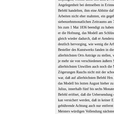
Angelegenheit bei demselben in Erinner
Befehl handelten, ihm eine Abbitte daf
Arbeiten nicht eher mahnten, ein gegeb
siebenzehnmonatlichen Zeitraums am 7
bis zum 1 Mai 1836 beendigt zu haben
er die Hofnung, das Modell am Schlüs
gleich wieder dadurch, daß er Aender
deutlich hervorging, wie wenig die Arb
Besteller des Kunstwerks fanden in di
allerhöchsten Orts Anträge zu stellen,
je mehr sie von verschiedenen äußern 
allerhöchsten Unwillen auch noch die 
Zögerungen Rauchs nicht mit der scho
war, daß auf allerhöchsten Befehl Hrn
das Modell bis lezten August hieher z
Julius, innerhalb fünf bis sechs Mona
Befehl eröfnet, daß die Uebersendung d
kan versichert werden, daß in keiner
gebührende Achtung auch nur entfernt 
Meisters würdigen Vollendung nächsten