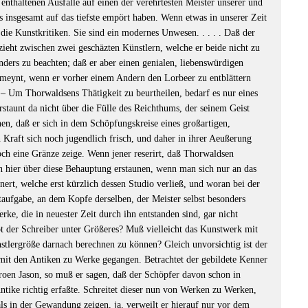
nthaltenen Ausfälle auf einen der verehrtesten Meister unserer und
s insgesamt auf das tiefste empört haben. Wenn etwas in unserer Zeit
 die Kunstkritiken. Sie sind ein modernes Unwesen. . . . . Daß der
 zieht zwischen zwei geschäzten Künstlern, welche er beide nicht zu
onders zu beachten; daß er aber einen genialen, liebenswürdigen
rmeynt, wenn er vorher einem Andern den Lorbeer zu entblättern
. ‒ Um Thorwaldsens Thätigkeit zu beurtheilen, bedarf es nur eines
erstaunt da nicht über die Fülle des Reichthums, der seinem Geist
en, daß er sich in dem Schöpfungskreise eines großartigen,
 Kraft sich noch jugendlich frisch, und daher in ihrer Aeußerung
ch eine Gränze zeige. Wenn jener reserirt, daß Thorwaldsen
 hier über diese Behauptung erstaunen, wenn man sich nur an das
nnert, welche erst kürzlich dessen Studio verließ, und woran bei der
aufgabe, an dem Kopfe derselben, der Meister selbst besonders
rke, die in neuester Zeit durch ihn entstanden sind, gar nicht
t der Schreiber unter Größeres? Muß vielleicht das Kunstwerk mit
tlergröße darnach berechnen zu können? Gleich unvorsichtig ist der
mit den Antiken zu Werke gegangen. Betrachtet der gebildete Kenner
oen Jason, so muß er sagen, daß der Schöpfer davon schon in
ntike richtig erfaßte. Schreitet dieser nun von Werken zu Werken,
ls in der Gewandung zeigen, ja, verweilt er hierauf nur vor dem