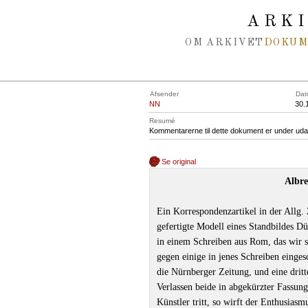
Spring navigation over
ARK
OM ARKIVET
DOKU
Afsender
Dat
NN
30.
Resumé
Kommentarerne til dette dokument er under uda
Se original
Albre
Ein Korrespondenzartikel in der Allg.
gefertigte Modell eines Standbildes Dü
in einem Schreiben aus Rom, das wir s
gegen einige in jenes Schreiben einge
die Nürnberger Zeitung, und eine drit
Verlassen beide in abgekürzter Fassung
Künstler tritt, so wirft der Enthusias