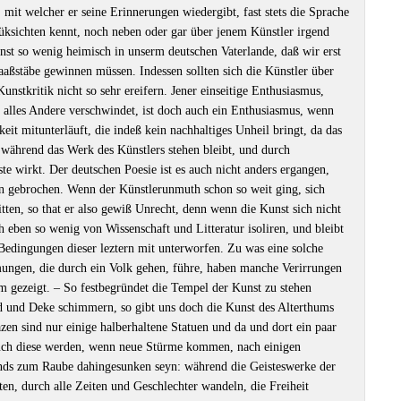
, mit welcher er seine Erinnerungen wiedergibt, fast stets die Sprache
üksichten kennt, noch neben oder gar über jenem Künstler irgend
nst so wenig heimisch in unserm deutschen Vaterlande, daß wir erst
aaßstäbe gewinnen müssen. Indessen sollten sich die Künstler über
unstkritik nicht so sehr ereifern. Jener einseitige Enthusiasmus,
 alles Andere verschwindet, ist doch auch ein Enthusiasmus, wenn
eit mitunterläuft, die indeß kein nachhaltiges Unheil bringt, da das
, während das Werk des Künstlers stehen bleibt, und durch
ste wirkt. Der deutschen Poesie ist es auch nicht anders ergangen,
hn gebrochen. Wenn der Künstlerunmuth schon so weit ging, sich
itten, so that er also gewiß Unrecht, denn wenn die Kunst sich nicht
ch eben so wenig von Wissenschaft und Litteratur isoliren, und bleibt
 Bedingungen dieser leztern mit unterworfen. Zu was eine solche
ungen, die durch ein Volk gehen, führe, haben manche Verirrungen
am gezeigt. ‒ So festbegründet die Tempel der Kunst zu stehen
d und Deke schimmern, so gibt uns doch die Kunst des Alterthums
äzen sind nur einige halberhaltene Statuen und da und dort ein paar
uch diese werden, wenn neue Stürme kommen, nach einigen
lends zum Raube dahingesunken seyn: während die Geisteswerke der
en, durch alle Zeiten und Geschlechter wandeln, die Freiheit