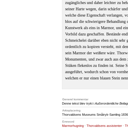
zugängliches und daher leichter zu beh
seiner Harte wegen, darin schärfer un
welche diese Eigenschaft verlangen, v
blos auf die schwierigere Behandlung d
Kunstwerk als eins in Marmor, und ein 
Vorbild dazu geschaffen. Bestände end
Schmeichelei darüber eben nicht sehr g
ordentlich zu kopiren versteht, mit de
sein Marmor der weißere wäre. Thorwa
Monumenten, und zwar auch aus dem z
Stüken flekenlos zu finden ist. Seine
ausgeführt, wodurch schon von vornhere
welchen er nur einen blauen Stein nenn
Generel kommentar
Denne tekst blev trykt i
Außerordentliche Beilag
Arkivplacering
Thorvaldsens Museums Småtryk-Samling 1836, 
Emneord
Marmorhugning
·
Thorvaldsens assistenter
·
Th