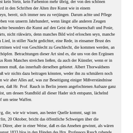
t kein Stein, kein Farbenton mehr übrig, der von den schönen
d in den Schriften der Alten ihre Kunst wie in einem
seyn, bereit, sich immer neu zu verjüngen. Darum achte und Pflege
eben von unserm Jahrhundert, wenn längst alle anderen Zeugen
hte besonders die Kunst auf den Geist der Wissenschaft und Posie,
ts, nicht rükwärts, denn manches Bild wird erloschen seyn, manche
Lied, in stiller Nacht gedichtet, eine Rede, in einsamer Brust des
rttönen wird von Geschlecht zu Geschlecht, die kommen werden, an
chöpfen. Betrachtungen dieser Art sind es, die uns von den Ergüssen
s Rom Manches streichen ließen, da auch der Künstler, wenn er in
ennen muß, das innerhalb derselben gebietet. Albert Thorwaldsens
aß wir nichts dazu beitragen könnten, weder ihn zu schmälern noch
n wir aber Alles auf, was zur Beseitigung einiger Mißverständnisse
en, daß Hr. Prof. Rauch in Berlin jenem angefochtenen Aufsaze ganz
ist, um dessen Standbild all dieser Hader sich entspann, lächelnd
pf um seine Waffen.
, die, wie wir wissen, aus bester Quelle kommt, sagt im
lin, 20 Oktober, bricht das öffentliche Schweigen über die
t Dürer, aber in einer Weise, daß es das Ansehen gewinnt, als wären
August 1833 blos in den Händen des Hrn. Professors Rauch ruhende