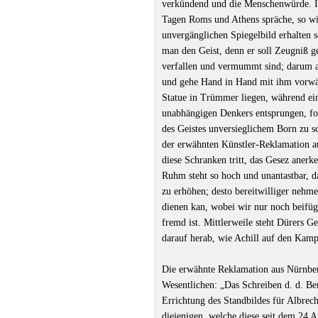
verkündend und die Menschenwürde. Is
Tagen Roms und Athens spräche, so wir
unvergänglichen Spiegelbild erhalten 
man den Geist, denn er soll Zeugniß g
verfallen und vermummt sind; darum ac
und gehe Hand in Hand mit ihm vorwär
Statue in Trümmer liegen, während ein 
unabhängigen Denkers entsprungen, fo
des Geistes unversieglichem Born zu s
der erwähnten Künstler-Reklamation au
diese Schranken tritt, das Gesez anerk
Ruhm steht so hoch und unantastbar, d
zu erhöhen; desto bereitwilliger nehme
dienen kan, wobei wir nur noch beifüg
fremd ist. Mittlerweile steht Dürers Ge
darauf herab, wie Achill auf den Kam
Die erwähnte Reklamation aus Nürnberg
Wesentlichen: „Das Schreiben d. d. Ber
Errichtung des Standbildes für Albrech
diejenigen, welche diese seit dem 24 