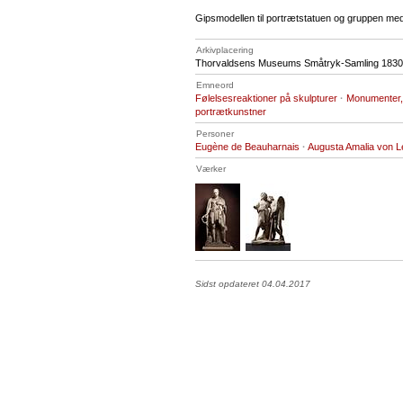
Gipsmodellen til portrætstatuen og gruppen med 
Arkivplacering
Thorvaldsens Museums Småtryk-Samling 1830,
Emneord
Følelsesreaktioner på skulpturer
·
Monumenter,
portrætkunstner
Personer
Eugène de Beauharnais
·
Augusta Amalia von 
Værker
Sidst opdateret 04.04.2017