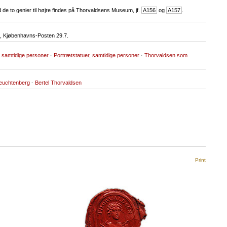
de to genier til højre findes på Thorvaldsens Museum, jf.
A156
og
A157
.
 Kjøbenhavns-Posten 29.7.
 samtidige personer
·
Portrætstatuer, samtidige personer
·
Thorvaldsen som
Leuchtenberg
·
Bertel Thorvaldsen
Print