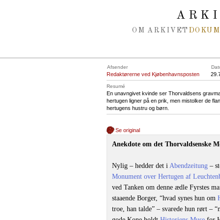
Spring navigation over
ARK
OM ARKIVET
DOKU
Afsender
Dat
Redaktørerne ved Kjøbenhavnsposten
29.
Resumé
En unavngivet kvinde ser Thorvaldsens gravmæl
hertugen ligner på en prik, men mistolker de fla
hertugens hustru og børn.
Se original
Anekdote om det Thorvaldsenske 
Nylig ‒ hedder det i
Abendzeitung
‒ st
Monument over Hertugen af Leuchtenb
ved Tanken om denne ædle Fyrstes man
staaende Borger, “hvad synes hun om
troe, han talde” ‒ svarede hun rørt ‒ 
gode Kone holdt
Historiens Muse
for 