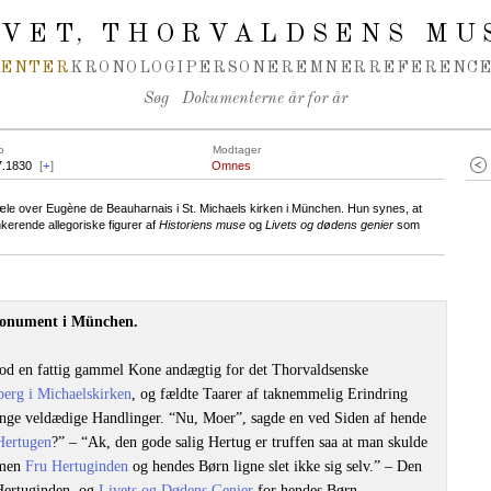
IVET
THORVALDSENS MU
,
MENTER
KRONOLOGI
PERSONER
EMNER
REFERENCE
Søg
Dokumenterne år for år
o
Modtager
7.1830
[
+
]
Omnes
e over Eugène de Beauharnais i St. Michaels kirken i München. Hun synes, at
nkerende allegoriske figurer af
Historiens muse
og
Livets og dødens genier
som
Monument i München.
od en fattig gammel Kone andægtig for det Thorvaldsenske
erg i Michaelskirken
, og fældte Taarer af taknemmelig Erindring
ge veldædige Handlinger. “Nu, Moer”, sagde en ved Siden af hende
Hertugen
?” ‒ “Ak, den gode salig Hertug er truffen saa at man skulde
“men
Fru Hertuginden
og hendes Børn ligne slet ikke sig selv.” ‒ Den
Hertuginden, og
Livets og Dødens Genier
for hendes Børn.