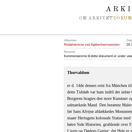
Spring navigation over
ARK
OM ARKIVET
DOKU
Afsender
Dat
Redaktørerne ved Kjøbenhavnsposten
29.
Resumé
Kommentarerne til dette dokument er under uda
Thorvaldsen
er d. 14de dennes reist fra München ti
dette Tidsløb var ham indtil det sidst
Borgeren bragtes den store Kunstner og
udmærkede Mand. Den berømte Maler H
før hans Afrejse afdækkedes Monument
staaer Hertugens kolossale Statue med
høire Side Historien, grublende over F
Livets og Dødens Genier; det Hele er si