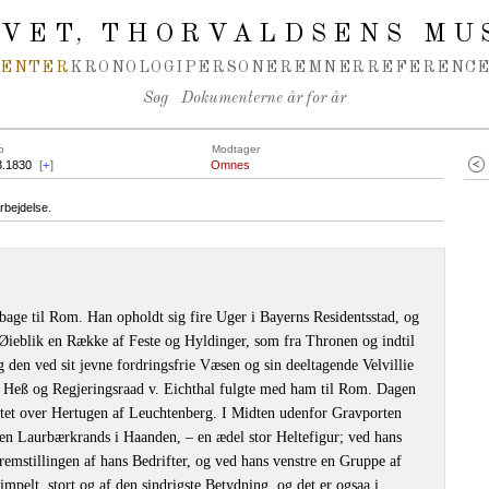
IVET
THORVALDSENS MU
,
MENTER
KRONOLOGI
PERSONER
EMNER
REFERENCE
Søg
Dokumenterne år for år
o
Modtager
3.1830
[
+
]
Omnes
rbejdelse.
lbage til Rom. Han opholdt sig fire Uger i Bayerns Residentsstad, og
e Øieblik en Række af Feste og Hyldinger, som fra Thronen og indtil
 den ved sit jevne fordringsfrie Væsen og sin deeltagende Velvillie
eß og Regjeringsraad v. Eichthal fulgte med ham til Rom. Dagen
et over Hertugen af Leuchtenberg. I Midten udenfor Gravporten
 en Laurbærkrands i Haanden, ‒ en ædel stor Heltefigur; ved hans
remstillingen af hans Bedrifter, og ved hans venstre en Gruppe af
mpelt, stort og af den sindrigste Betydning, og det er ogsaa i