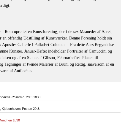
rdigt.
 i Rom oprettet en Kunstforening, der i de sex Maaneder af Aaret,
ter en offentlig Udstilling af Kunstværker. Denne Forening holdt sin
v Apostles Gallerie i Palladset Colonna. ‒ Fra dette Aars Begyndelse
nne Kunster. Januar-Heftet indeholder Portraiter af Camuccini og
aldsen og af en Statue af Gibson; Februarheftet: Planen til
 og Tegninger af tvende Malerier af Bruni og Rettig, saavelsom af en
varet af Antilochus.
nhavns-Posten
d. 29.3.1830.
 Kjøbenhavns-Posten 29.3.
 München 1830