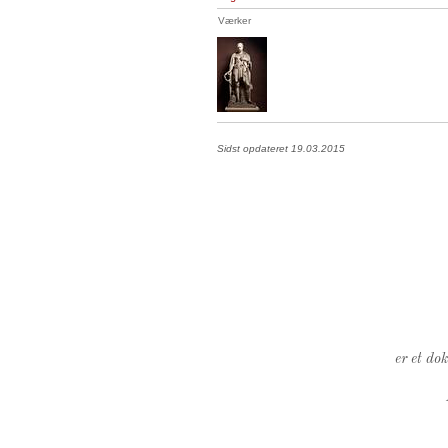
Værker
Sidst opdateret 19.03.2015
er et do