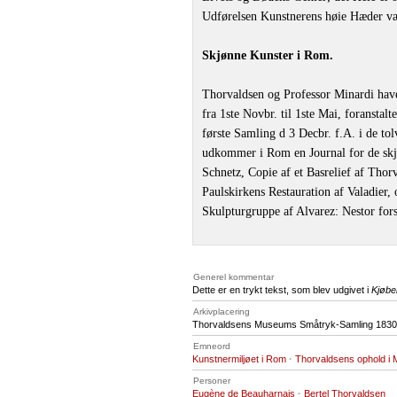
Udførelsen Kunstnerens høie Hæder væ
Skjønne Kunster i Rom.
Thorvaldsen og Professor Minardi have
fra 1ste Novbr. til 1ste Mai, foranstal
første Samling d 3 Decbr. f.A. i de tol
udkommer i Rom en Journal for de skjø
Schnetz, Copie af et Basrelief af Thorv
Paulskirkens Restauration af Valadier,
Skulpturgruppe af Alvarez: Nestor fors
Generel kommentar
Dette er en trykt tekst, som blev udgivet i
Kjøbe
Arkivplacering
Thorvaldsens Museums Småtryk-Samling 1830,
Emneord
Kunstnermiljøet i Rom
·
Thorvaldsens ophold i
Personer
Eugène de Beauharnais
·
Bertel Thorvaldsen