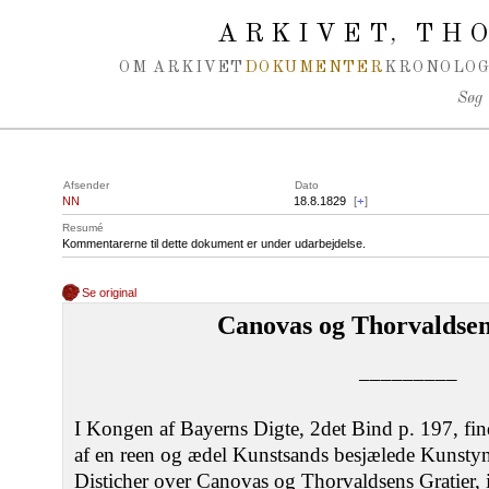
Spring navigation over
ARKIVET
THO
,
OM ARKIVET
DOKUMENTER
KRONOLOG
Søg
Afsender
Dato
NN
18.8.1829
[
+
]
Resumé
Kommentarerne til dette dokument er under udarbejdelse.
Se original
Canovas og Thorvaldsen
–––––––––
I Kongen af Bayerns Digte, 2det Bind p. 197, fin
af en reen og ædel Kunstsands besjælede Kunsty
Disticher over Canovas og Thorvaldsens Gratier, 