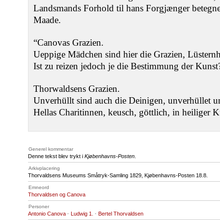
Landsmands Forhold til hans Forgjænger betegnes 
Maade.
“Canovas Grazien.
Ueppige Mädchen sind hier die Grazien, Lüstern
Ist zu reizen jedoch je die Bestimmung der Kunst
Thorwaldsens Grazien.
Unverhüllt sind auch die Deinigen, unverhüllet u
Hellas Charitinnen, keusch, göttlich, in heiliger K
Generel kommentar
Denne tekst blev trykt i
Kjøbenhavns-Posten
.
Arkivplacering
Thorvaldsens Museums Småtryk-Samling 1829, Kjøbenhavns-Posten 18.8.
Emneord
Thorvaldsen og Canova
Personer
Antonio Canova
·
Ludwig 1.
·
Bertel Thorvaldsen