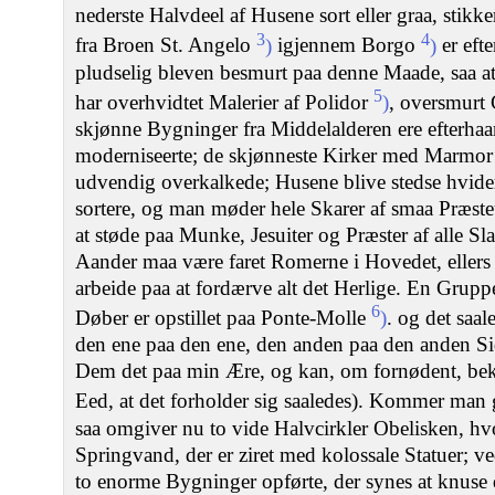
nederste Halvdeel af Husene sort eller graa, stik
3
4
fra Broen St. Angelo
)
igjennem Borgo
)
er eft
pludselig bleven besmurt paa denne Maade, saa at
5
har overhvidtet Malerier af Polidor
)
, oversmurt 
skjønne Bygninger fra Middelalderen ere efterha
moderniseerte; de skjønneste Kirker med Marmor
udvendig overkalkede; Husene blive stedse hvid
sortere, og man møder hele Skarer af smaa Præsteu
at støde paa Munke, Jesuiter og Præster af alle S
Aander maa være faret Romerne i Hovedet, ellers 
arbeide paa at fordærve alt det Herlige. En Grup
6
Døber er opstillet paa Ponte-Molle
)
. og det saal
den ene paa den ene, den anden paa den anden Sid
Dem det paa min Ære, og kan, om fornødent, bek
Eed, at det forholder sig saaledes). Kommer ma
saa omgiver nu to vide Halvcirkler Obelisken, hvo
Springvand, der er ziret med kolossale Statuer; v
to enorme Bygninger opførte, der synes at knuse 