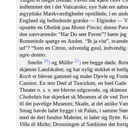
indlemmet det i det Vaticanske; nye Sale ere aabne
ægyptiske Mærkværdigheder opstillede, i en ande
England sig befindende græske — Elginske — Vær
opsætte en Obelisk paa
Monte Pincio
; denne Pave
den nærværende: “Har Du seet Paven”? hørte jeg 
Romerinde spørge en Anden. “Ih ja vist”, svarede
ud”? “Som en Citron, udvendig guul, indvendi
agro dentro
.
20
21
Smelin
)
og
Müller
)
ere begge døde.
Rein
skjønne Landskaber, og har nylig stukket et herli
Koch
er bleven gammel og maler Djevle og Ford
Cassino. En stor Deel af Tusculum, en heel Gade t
Theater o. s. v. ere blevne udgravede, og skiønn
Chabelais
har skjenket sit Museum af de ved
Tor
til det pavelige Museum; Skade, at det antike V
Smag havde ladet bygge i sit Palais, i samme Stø
med de deri fundne Malerier, ei lader sig flytte. 
Villa di Malta
; Dronningen af Sardinien det forri