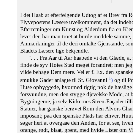
I
I det Haab at efterfølgende Udtog af et Brev fra 
Flyvepostens Læsere uvelkomment, da det indehold
Efterretninger om Kunst og Alderdom fra en Kje
levet der, har man troet at burde meddele samme, 
Anmærkninger til de deri omtalte Gjenstande, som
Bladets Læsere lige bekjendte.
“. . . Fra Aar til Aar haabede vi den Glæde, a
finde de syv Høies Stad meget forandret; men jeg
vilde behage Dem mere. Vel er f. Ex. den spanske
1
smukke Gader anlagte til St. Giovanni
)
og til P
Huse opbyggede, hvormed rigtig nok de hæslige
forsvundne, men den stygge djevelske Mode, at
Bygningerne, ja selv Kirkernes Steen-Faҫader til
Statuer, har ganske berøvet Rom den Alvors Chara
imposant; paa den spanske Plads har ethvert Huu
søger heri at overgaae den Anden, for at see, hvem
orange, rødt, blaat, grønt, med hvide Lister om 