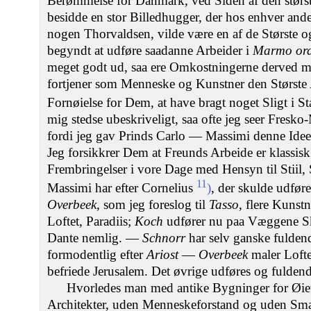
Berømmelse for Danmark, ved Siden af den størs
besidde en stor Billedhugger, der hos enhver and
nogen Thorvaldsen, vilde være en af de Største o
begyndt at udføre saadanne Arbeider i
Marmo ord
meget godt ud, saa ere Omkostningerne derved 
fortjener som Menneske og Kunstner den Største 
Fornøielse for Dem, at have bragt noget Sligt i S
mig stedse ubeskriveligt, saa ofte jeg seer Fresko
fordi jeg gav Prinds Carlo — Massimi denne Ide
Jeg forsikkrer Dem at Freunds Arbeide er klassisk
Frembringelser i vore Dage med Hensyn til Stiil,
11
Massimi har efter Cornelius
)
, der skulde udfør
Overbeek
, som jeg foreslog til
Tasso
, flere Kunst
Loftet, Paradiis;
Koch
udfører nu paa Væggene Sk
Dante nemlig. —
Schnorr
har selv ganske fulde
formodentlig efter
Ariost
—
Overbeek
maler Lofte
befriede Jerusalem. Det øvrige udføres og fulden
Hvorledes man med antike Bygninger for Øie
Architekter, uden Menneskeforstand og uden Smag,