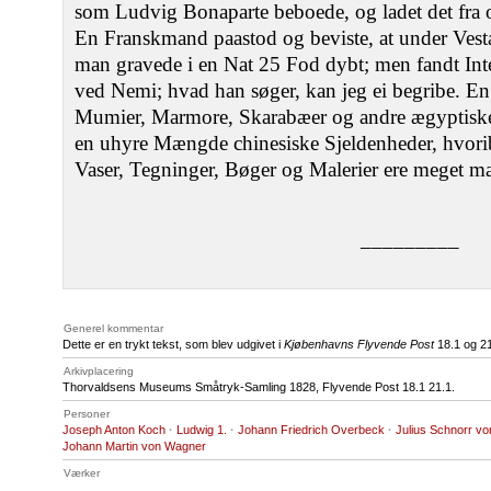
som Ludvig Bonaparte beboede, og ladet det fra o
En Franskmand paastod og beviste, at under Vesta
man gravede i en Nat 25 Fod dybt; men fandt Int
ved Nemi; hvad han søger, kan jeg ei begribe. 
Mumier, Marmore, Skarabæer og andre ægyptiske 
en uhyre Mængde chinesiske Sjeldenheder, hvor
Vaser, Tegninger, Bøger og Malerier ere meget mær
–––––––––
Generel kommentar
Dette er en trykt tekst, som blev udgivet i
Kjøbenhavns Flyvende Post
18.1 og 21
Arkivplacering
Thorvaldsens Museums Småtryk-Samling 1828, Flyvende Post 18.1 21.1.
Personer
Joseph Anton Koch
·
Ludwig 1.
·
Johann Friedrich Overbeck
·
Julius Schnorr vo
Johann Martin von Wagner
Værker