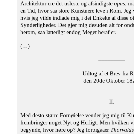
Architektur ere det usleste og afsindigste
opus
, m
en Tid, hvor saa store Kunstnere leve i Rom. Jeg 
hvis jeg vilde indlade mig i det Enkelte af disse o
Synderligheder. Det gjør mig desuden alt for ondt
herom, saa latterligt endog Meget heraf er.
(…)
–––––––––
Udtog af et Brev fra 
den 20de Oktober 18
–––––––––
II.
Med desto større Fornøielse vender jeg mig til K
frembringer noget Nyt og Herligt. Men hvilken v
begynde, hvor høre op? Jeg forbigaaer
Thorvalds