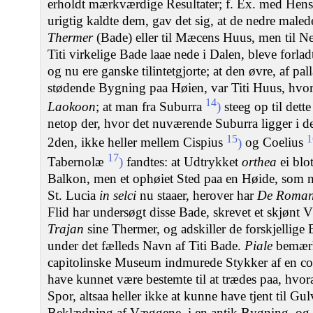
erholdt mærkværdige Resultater; f. Ex. med Hens
urigtig kaldte dem, gav det sig, at de nedre maled
Thermer
(Bade) eller til Mæcens Huus, men til N
Titi virkelige Bade laae nede i Dalen, bleve forlad
og nu ere ganske tilintetgjorte; at den øvre, af pal
stødende Bygning paa Høien, var Titi Huus, hvor
14
Laokoon
; at man fra Suburra
)
steeg op til dett
netop der, hvor det nuværende Suburra ligger i d
15
1
2den, ikke heller mellem Cispius
)
og Coelius
17
Tabernolæ
)
fandtes: at Udtrykket
orthea
ei blo
Balkon, men et ophøiet Sted paa en Høide, som n
St. Lucia
in selci
nu staaer, herover har
De Roman
Flid har undersøgt disse Bade, skrevet et skjønt 
Trajan
sine Thermer, og adskiller de forskjellige
under det fælleds Navn af Titi Bade.
Piale
bemærke
capitolinske Museum indmurede Stykker af en co
have kunnet være bestemte til at trædes paa, hvor
Spor, altsaa heller ikke at kunne have tjent til Gul
Beklædning af Væggene, i en antik Bygning, og, 