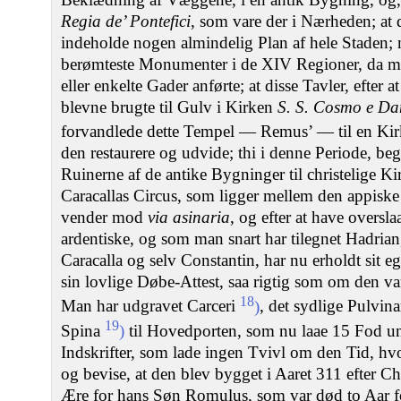
Regia de’ Pontefici
, som vare der i Nærheden; at 
indeholde nogen almindelig Plan af hele Staden;
berømteste Monumenter i de XIV Regioner, da ma
eller enkelte Gader anførte; at disse Tavler, efter a
blevne brugte til Gulv i Kirken
S. S. Cosmo e D
forvandlede dette Tempel — Remus’ — til en Kirk
den restaurere og udvide; thi i denne Periode, b
Ruinerne af de antike Bygninger til christelige Ki
Caracallas Circus, som ligger mellem den appiske
vender mod
via asinaria
, og efter at have oversla
ardentiske, og som man snart har tilegnet Hadrian,
Caracalla og selv Constantin, har nu erholdt sit 
sin lovlige Døbe-Attest, saa rigtig som om den var
18
Man har udgravet Carceri
)
, det sydlige Pulvin
19
Spina
)
til Hovedporten, som nu laae 15 Fod un
Indskrifter, som lade ingen Tvivl om den Tid, hvo
og bevise, at den blev bygget i Aaret 311 efter Ch
Ære for hans Søn Romulus, som var død to Aar f