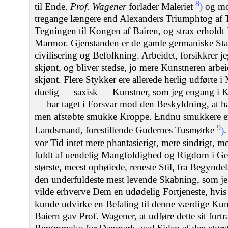
8
til Ende.
Prof. Wagener
forlader Maleriet
)
og mod
tregange længere end Alexanders Triumphtog af T
Tegningen til Kongen af Bairen, og strax erholdt Be
Marmor. Gjenstanden er de gamle germaniske St
civilisering og Befolkning. Arbeidet, forsikkrer j
skjønt, og bliver stedse, jo mere Kunstneren arbei
skjønt. Flere Stykker ere allerede herlig udførte 
duelig — saxisk — Kunstner, som jeg engang i K
— har taget i Forsvar mod den Beskyldning, at han
men afstøbte smukke Kroppe. Endnu smukkere er 
9
Landsmand, forestillende Gudernes Tusmørke
)
.
vor Tid intet mere phantasierigt, mere sindrigt, m
fuldt af uendelig Mangfoldighed og Rigdom i Ges
største, meest ophøiede, reneste Stil, fra Begyndel
den underfuldeste mest levende Skabning, som je
vilde erhverve Dem en udødelig Fortjeneste, hvi
kunde udvirke en Befaling til denne værdige Kun
Baiern gav Prof. Wagener, at udføre dette sit for