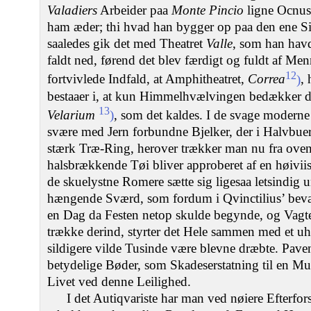
Valadiers
Arbeider paa
Monte Pincio
ligne Ocnus
ham æder; thi hvad han bygger op paa den ene Si
saaledes gik det med Theatret
Valle
, som han havd
faldt ned, førend det blev færdigt og fuldt af Men
12
fortvivlede Indfald, at Amphitheatret,
Correa
)
,
bestaaer i, at kun Himmelhvælvingen bedækker de
13
Velarium
)
, som det kaldes. I de svage moderne
svære med Jern forbundne Bjelker, der i Halvbuer
stærk Træ-Ring, herover trækker man nu fra oven 
halsbrækkende Tøi bliver approberet af en høivi
de skuelystne Romere sætte sig ligesaa letsindig u
hængende Sværd, som fordum i Qvinctilius’ bevæ
en Dag da Festen netop skulde begynde, og Vagte
trække derind, styrter det Hele sammen med et u
sildigere vilde Tusinde være blevne dræbte. Pave
betydelige Bøder, som Skadeserstatning til en Mu
Livet ved denne Leilighed.
I det Autiqvariste har man ved nøiere Efterf