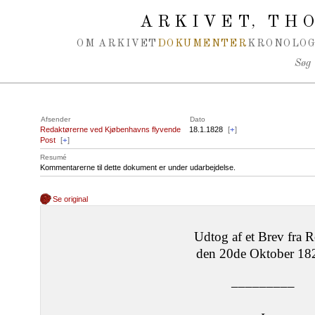
Spring navigation over
ARKIVET
THO
,
OM ARKIVET
DOKUMENTER
KRONOLOG
Søg
Afsender
Dato
Redaktørerne ved Kjøbenhavns flyvende
18.1.1828
[
+
]
Post
[
+
]
Resumé
Kommentarerne til dette dokument er under udarbejdelse.
Se original
Udtog af et Brev fra 
den 20de Oktober 18
–––––––––