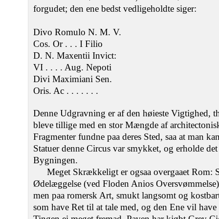
forgudet; den ene bedst vedligeholdte siger:
Divo Romulo N. M. V.
Cos. Or . . . I Filio
D. N. Maxentii Invict:
VI . . . . Aug. Nepoti
Divi Maximiani Sen.
Oris. Ac . . . . . . .
Denne Udgravning er af den høieste Vigtighed, th
bleve tillige med en stor Mængde af architectonis
Fragmenter fundne paa deres Sted, saa at man kan
Statuer denne Circus var smykket, og erholde det
Bygningen.
Meget Skrækkeligt er ogsaa overgaaet Rom: St
Ødelæggelse (ved Floden Anios Oversvømmelse).
men paa romersk Art, smukt langsomt og kostbart
som have Ret til at tale med, og den Ene vil have
Tingen ei meget fremad. Paven har kjøbt Grev Ci