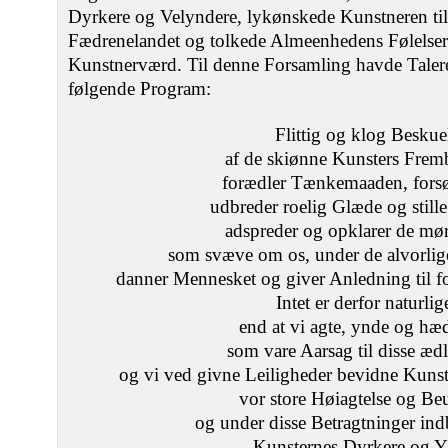
Dyrkere og Velyndere, lykønskede Kunstneren ti
Fædrenelandet og tolkede Almeenhedens Følelse
Kunstnerværd. Til denne Forsamling havde Taler
følgende Program:
Flittig og klog Beskue
af de skiønne Kunsters Fremb
forædler Tænkemaaden, forsø
udbreder roelig Glæde og stille
adspreder og opklarer de mø
som svæve om os, under de alvorliger
danner Mennesket og giver Anledning til f
Intet er derfor naturlig
end at vi agte, ynde og hæ
som vare Aarsag til disse ædl
og vi ved givne Leiligheder bevidne Ku
vor store Høiagtelse og Be
og under disse Betragtninger in
Kunsternes Dyrkere og Y