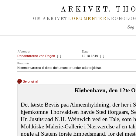
Spring navigation over
ARKIVET
THO
,
OM ARKIVET
DOKUMENTER
KRONOLOG
Søg
Afsender
Dato
Redaktørerne ved Dagen
[
+
]
12.10.1819
[
+
]
Resumé
Kommentarerne til dette dokument er under udarbejdelse.
Se original
Kiøbenhavn, den 12te O
Det første Beviis paa Almeenhyldning, der her i 
hjemkomne Thorvaldsen havde Sted iforgaars, S
Hr. Justitsraad N.H. Weinwich ved en Tale, som ha
Moltkiske Malerie-Gallerie i Nærværelse af en tal
nogle af Statens første Embedsmand, for det mest