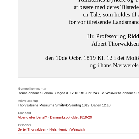
at beære med deres Tilstede
en Tale, som holdes til
for vor tilreisende Landsman
Hr. Professor og Ridd
Albert Thorwaldsen
den 10de Ocbr. 1819 Kl. 12 i det Moltk
og i hans Nærværels
Generel kommentar
Denne annonce udkom i
Dagen
d. 12.10.1819, nr. 243. Se Weinwichs annonce i s
Arkivplacering
Thorvaldsens Museums Småtryk-Samling 1819, Dagen 12.10.
Emneord
Alberto eller Bertel?
·
Danmarksopholdet 1819-20
Personer
Bertel Thorvaldsen
·
Niels Henrich Weinwich