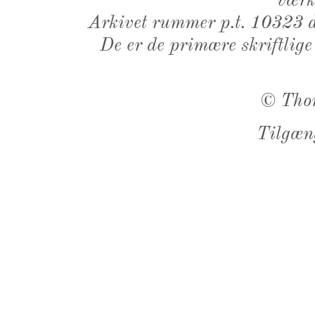
værk,
Arkivet rummer p.t. 10323 d
De er de primære skriftlige
©
Tho
Tilgæn