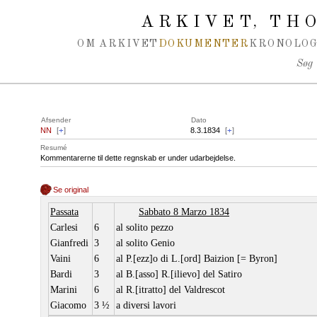
Spring navigation over
ARKIVET
THO
,
OM ARKIVET
DOKUMENTER
KRONOLOG
Søg
Afsender
Dato
NN
[
+
]
8.3.1834
[
+
]
Resumé
Kommentarerne til dette regnskab er under udarbejdelse.
Se original
Passata
Sabbato 8 Marzo 1834
Carlesi
6
al solito pezzo
Gianfredi
3
al solito Genio
Vaini
6
al P.[ezz]o di L.[ord] Baizion [= Byron]
Bardi
3
al B.[asso] R.[ilievo] del Satiro
Marini
6
al R.[itratto] del Valdrescot
Giacomo
3 ½
a diversi lavori