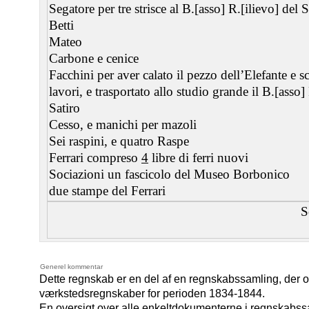
Segatore per tre strisce al B.[asso] R.[ilievo] del S
Betti
Mateo
Carbone e cenice
Facchini per aver calato il pezzo dell’Elefante e s
lavori, e trasportato allo studio grande il B.[asso]
Satiro
Cesso, e manichi per mazoli
Sei raspini, e quatro Raspe
Ferrari compreso
4
libre di ferri nuovi
Sociazioni un fascicolo del Museo Borbonico
due stampe del Ferrari
S
Generel kommentar
Dette regnskab er en del af en regnskabssamling, der 
værkstedsregnskaber for perioden 1834-1844.
En oversigt over alle enkeltdokumenterne i regnskabss