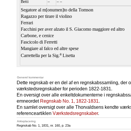
Betti
–
– –
Segatore al m[onumen]to della Tomson
Ragazzo per tirare il violino
Ferrari
Facchini per aver alzato il S. Giacomo maggiore ed altro
Carbone, e cenice
Fascicolo di Ferretti
Mangiare al falco ed altre spese
a
Carrettella per la Sig.
Lisetta
Generel kommentar
Dette regnskab er en del af en regnskabssamling, der 
værkstedsregnskaber for perioden 1822-1831.
En oversigt over alle enkeltdokumenterne i regnskabss
emneordet
Regnskab No. 1, 1822-1831
.
En samlet oversigt over alle Thorvaldsens kendte værk
referenceartiklen
Værkstedsregnskaber
.
Arkivplacering
Regnskab No. 1, 1831, nr. 160, p. 23a