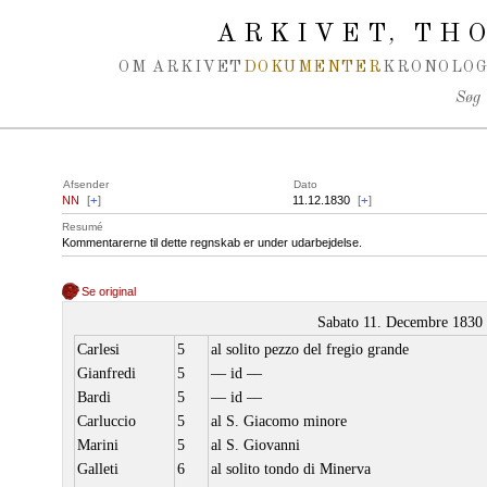
Spring navigation over
ARKIVET
THO
,
OM ARKIVET
DOKUMENTER
KRONOLOG
Søg
Afsender
Dato
NN
[
+
]
11.12.1830
[
+
]
Resumé
Kommentarerne til dette regnskab er under udarbejdelse.
Se original
Sabato 11. Decembre 1830
Carlesi
5
al solito pezzo del fregio grande
Gianfredi
5
–– id ––
Bardi
5
–– id ––
Carluccio
5
al S. Giacomo minore
Marini
5
al S. Giovanni
Galleti
6
al solito tondo di Minerva