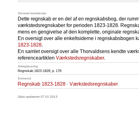
Generel kommentar
Dette regnskab er en del af en regnskabsbog, der rum
værkstedsregnskaber for perioden 1823-1828. Regnsk
mens en gengivelse af den komplette, originale regns
En oversigt over alle enkeltsiderne i regnskabsbogen 
1823-1828
.
En samlet oversigt over alle Thorvaldsens kendte værk
referenceartiklen
Værkstedsregnskaber
.
Arkivplacering
Regnskab 1823-1828, p. 178
Emneord
Regnskab 1823-1828
·
Værkstedsregnskaber
Sidst opdateret 07.01.2013