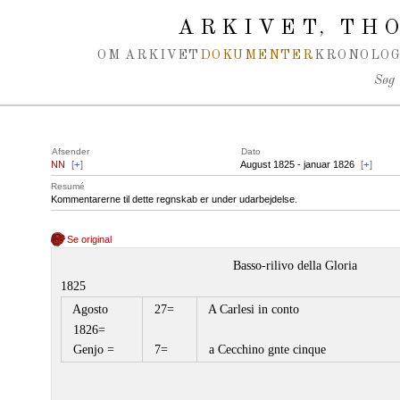
Spring navigation over
ARKIVET
THO
,
OM ARKIVET
DOKUMENTER
KRONOLOG
Søg
Afsender
Dato
NN
[
+
]
August 1825 - januar 1826
[
+
]
Resumé
Kommentarerne til dette regnskab er under udarbejdelse.
Se original
Basso-rilivo della Gloria
1825
Agosto
27=
A Carlesi in conto
1826=
Genjo =
7=
a Cecchino gnte cinque