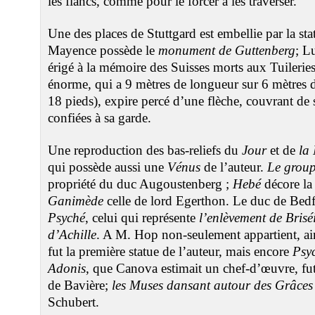
les flancs, comme pour le forcer à les traverser.
Une des places de Stuttgard est embellie par la st
Mayence possède le
monument de Guttenberg
; L
érigé à la mémoire des Suisses morts aux Tuilerie
énorme, qui a 9 mètres de longueur sur 6 mètres d
18 pieds), expire percé d’une flèche, couvrant de
confiées à sa garde.
Une reproduction des bas-reliefs du
Jour
et de
la 
qui possède aussi une
Vénus
de l’auteur.
Le group
propriété du duc Augoustenberg ;
Hebé
décore la 
Ganimède
celle de lord Egerthon. Le duc de Bedfo
Psyché
, celui qui représente
l’enlèvement de Brisé
d’Achille
. A M. Hop non-seulement appartient, ains
fut la première statue de l’auteur, mais encore
Psy
Adonis
, que Canova estimait un chef-d’œuvre, fu
de Bavière;
les Muses dansant autour des Grâces
Schubert.