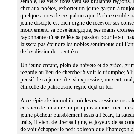
semble, les yeux fixés vers ses brûlantes régions, 
cher aux poètes, exhorter un jeune garçon à toujour
quelques-unes de ces palmes que l’arbre semble nat
jeune disciple est bien digne de recevoir ses consei
mouvement, sa pose énergique, ses mains croisées s
rayonnante où se reflète sa passion pour le sol nat
laissera pas éteindre les nobles sentiments qui l’an
de les dissimuler peut-être.
Un jeune enfant, plein de naïveté et de grâce, gri
regarde au lieu de chercher à voir le triomphe; à l’
pensif de sa jeune tête, si expressive, on sent, ma
étincelle de patriotisme règne déjà en lui.
A cet épisode immobile, où les expressions morale
en succède un autre un peu pins animé ; rien n’est
jeune pêcheur paisiblement assis à l’écart, la satis
traits, il vient de tirer sa ligne, et joyeux de sa c
de voir échapper le petit poisson que l’hameçon a 