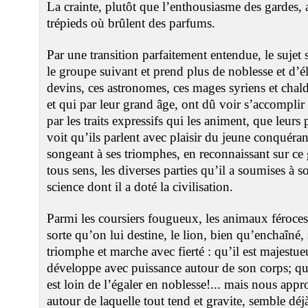
La crainte, plutôt que l’enthousiasme des gardes, a
trépieds où brûlent des parfums.
Par une transition parfaitement entendue, le suje
le groupe suivant et prend plus de noblesse et d’él
devins, ces astronomes, ces mages syriens et chald
et qui par leur grand âge, ont dû voir s’accomplir 
par les traits expressifs qui les animent, que leurs 
voit qu’ils parlent avec plaisir du jeune conquéran
songeant à ses triomphes, en reconnaissant sur ce 
tous sens, les diverses parties qu’il a soumises à s
science dont il a doté la civilisation.
Parmi les coursiers fougueux, les animaux féroces 
sorte qu’on lui destine, le lion, bien qu’enchaîné,
triomphe et marche avec fierté : qu’il est majest
développe avec puissance autour de son corps; que
est loin de l’égaler en noblesse!... mais nous app
autour de laquelle tout tend et gravite, semble déjà 