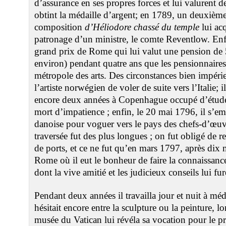
d’assurance en ses propres forces et lui valurent d
obtint la médaille d’argent; en 1789, un deuxième
composition
d’Héliodore chassé du temple
lui acq
patronage d’un ministre, le comte Reventlow. Enfi
grand prix de Rome qui lui valut une pension de 5
environ) pendant quatre ans que les pensionnaires
métropole des arts. Des circonstances bien impér
l’artiste norwégien de voler de suite vers l’Italie; i
encore deux années à Copenhague occupé d’études
mort d’impatience ; enfin, le 20 mai 1796, il s’e
danoise pour voguer vers le pays des chefs-d’œuvre
traversée fut des plus longues ; on fut obligé de
de ports, et ce ne fut qu’en mars 1797, après dix 
Rome où il eut le bonheur de faire la connaissan
dont la vive amitié et les judicieux conseils lui fure
Pendant deux années il travailla jour et nuit à médi
hésitait encore entre la sculpture ou la peinture, lo
musée du Vatican lui révéla sa vocation pour le pr