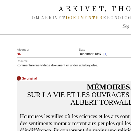
Spring navigation over
ARKIVET
THO
,
OM ARKIVET
DOKUMENTER
KRONOLOG
Søg
Afsender
Dato
NN
December 1847
[
+
]
Resumé
Kommentarerne til dette dokument er under udarbejdelse.
Se original
MÉMOIRES
SUR LA VIE ET LES OUVRAGE
ALBERT TORWALD
Heureuses les villes où les sciences et les arts so
des sentiments moraux restent aux peuples qui les 
d’indifférence, ils conservent du moins une religio