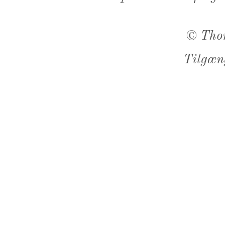
©
Tho
Tilgæn