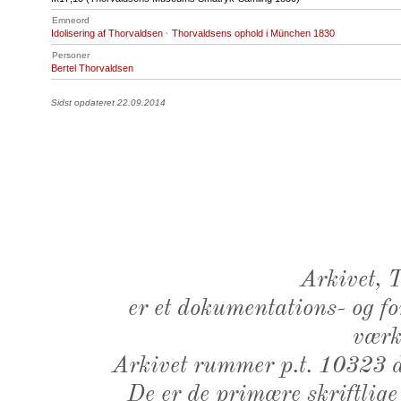
Emneord
Idolisering af Thorvaldsen
·
Thorvaldsens ophold i München 1830
Personer
Bertel Thorvaldsen
Sidst opdateret 22.09.2014
Arkivet,
er et dokumentations- og f
værk,
Arkivet rummer p.t. 10323 d
De er de primære skriftlige