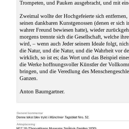
Trompeten, und Pauken ausgebracht, und mit ein
Zweimal wollte der Hochgefeierte sich entfernen
seinen dankbaren Kunstgenossen (denen er sich in
wahrer Freund bewiesen hatte), wieder zurückgeh
morgens trennte sich die Gesellschaft, welche ihr
wird, ‒ wenn auch Jeder seinem Ideale folgt, nich
die Natur, und die Natur, und die Wahrheit vor 
wirklich, so ist es; das Wort und das Beispiel ein
die Werke hoffnungsvoller Künstler der Vollkom
bringen, und die Veredlung des Menschengeschlec
Ganzen.
Anton Baumgartner.
Generel kommentar
Denne tekst blev trykt i
Münchner Tagsblatt
Nro. 52.
Arkivplacering
M17
,18 (Thorvaldsens Museums Småtryk-Samling 1830)