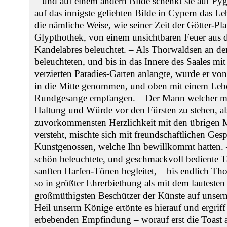
‒ und auf einem andern Bilde schenkt sie auf Py
auf das innigste geliebten Bilde in Cypern das L
die nämliche Weise, wie seiner Zeit der Götter-P
Glypthothek, von einem unsichtbaren Feuer aus d
Kandelabres beleuchtet. ‒ Als Thorwaldsen an d
beleuchteten, und bis in das Innere des Saales mi
verzierten Paradies-Garten anlangte, wurde er von
in die Mitte genommen, und oben mit einem Leb
Rundgesange empfangen. ‒ Der Mann welcher mit
Haltung und Würde vor den Fürsten zu stehen, al
zuvorkommensten Herzlichkeit mit den übrigen
versteht, mischte sich mit freundschaftlichen Ges
Kunstgenossen, welche Ihn bewillkommt hatten. ‒
schön beleuchtete, und geschmackvoll bediente T
sanften Harfen-Tönen begleitet, ‒ bis endlich Th
so in größter Ehrerbiethung als mit dem lautesten
großmüthigsten Beschützer der Künste auf unser
Heil unserm Könige ertönte es hierauf und ergriff 
erbebenden Empfindung ‒ worauf erst die Toast a