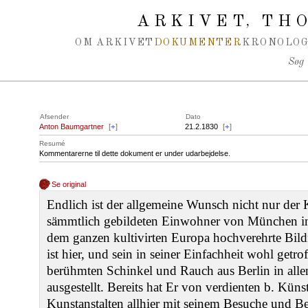
Spring navigation over
ARKIVET
THO
,
OM ARKIVET
DOKUMENTER
KRONOLOG
Søg
Afsender
Dato
Anton Baumgartner
[
+
]
21.2.1830
[
+
]
Resumé
Kommentarerne til dette dokument er under udarbejdelse.
Se original
Endlich ist der allgemeine Wunsch nicht nur der K
sämmtlich gebildeten Einwohner von München in
dem ganzen kultivirten Europa hochverehrte Bild
ist hier, und sein in seiner Einfachheit wohl getro
berühmten Schinkel und Rauch aus Berlin in all
ausgestellt. Bereits hat Er von verdienten b. Küns
Kunstanstalten allhier mit seinem Besuche und Beif