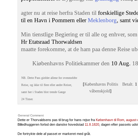
agter nu at reise herfra Staden til
forskiellige Sted
til en Havn i Pommern eller
Meklenborg
, samt v
Min tienstlige Begiering er til alle og enhver, so
Hr Etatsraad Thorwaldsen
maatte forekomme, at de ham paa denne Reise ubeh
Kiøbenhavns Politiekammer den
10 Aug.
18
NB. Dette Pass gielder allene for ovenmeldte
[
Københavns Politis
Betalt.
1 
Reise, og ikke til flere eller andre Reiser,
våbenskjold
]
samt her i Staden blot trende Gange
24 Timer.
General Comment
Dette er Thorvaldsens pas til brug for hans rejse fra
København til Rom, august
Billedhuggeren forlod den danske hovedstad
11.8.1820
, dagen efter passets uds
De fortrykte dele af passet er markeret med gråt.