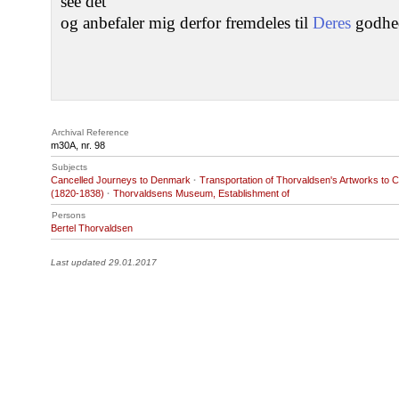
see det
og anbefaler mig derfor fremdeles til
Deres
godhe
Archival Reference
m30A, nr. 98
Subjects
Cancelled Journeys to Denmark
·
Transportation of Thorvaldsen's Artworks to
(1820-1838)
·
Thorvaldsens Museum, Establishment of
Persons
Bertel Thorvaldsen
Last updated 29.01.2017