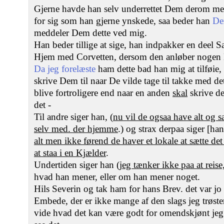
Gjerne havde han selv underrettet Dem derom men
for sig som han gjerne ynskede, saa beder han
De
meddeler Dem dette ved mig.
Han beder tillige at sige, han indpakker en deel S
Hjem med Corvetten, dersom den anløber nogen 
Da jeg forelæste
ham dette bad han mig at tilføie,
skrive Dem til naar De vilde tage til takke med de
blive fortroligere end naar en anden
skal
skrive de
det -
Til andre siger han, (
nu vil de ogsaa have alt og 
selv med. der hjemme
.) og strax derpaa siger [han
alt men ikke førend de haver et lokale at sætte det
at staa i en Kjælder
.
Undertiden siger han (
jeg tænker ikke paa at reise
hvad han mener, eller om han mener noget.
Hils Severin og tak ham for hans Brev. det var jo f
Embede, der er ikke mange af den slags jeg trøst
vide hvad det kan være godt for omendskjønt jeg