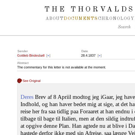
Spring navigation over
THE THORVALDS
ABOUT
DOCUMENTS
CHRONOLOGY
Search
Sender
Date
Gottlieb Bindesbøll
[
+
]
28.4.1837
[
+
]
Abstract
The commentary for this letter is not available at the moment.
See Original
Deres
Brev af 8 Apriil modtog jeg iGaar, jeg hav
Indhold, og han haver bedet mig at sige, at det h
reise her fra saa tidlig paa Foraaret at han endnu 
tilbage til bage til Italien, men at den sildig indt
at opgive denne Plan. Han agtede nu at blive i 
hastede derfor ikke med sin Afreise, saa længe Vei