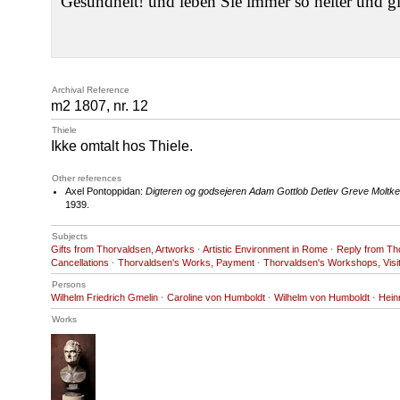
Gesundheit! und leben Sie immer so heiter und g
Archival Reference
m2 1807, nr. 12
Thiele
Ikke omtalt hos Thiele.
Other references
Axel Pontoppidan:
Digteren og godsejeren Adam Gottlob Detlev Greve Moltke
1939.
Subjects
Gifts from Thorvaldsen, Artworks
·
Artistic Environment in Rome
·
Reply from Th
Cancellations
·
Thorvaldsen's Works, Payment
·
Thorvaldsen's Workshops, Visit
Persons
Wilhelm Friedrich Gmelin
·
Caroline von Humboldt
·
Wilhelm von Humboldt
·
Hein
Works