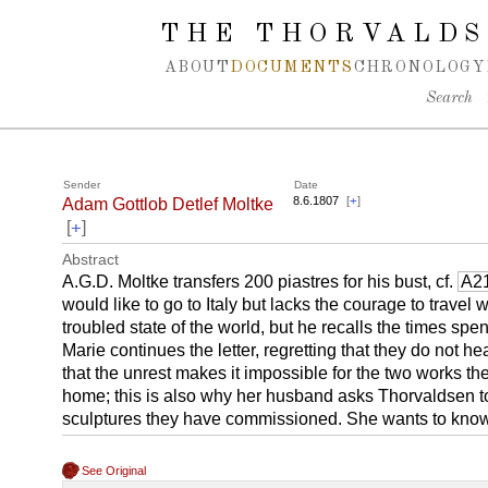
Spring navigation over
THE THORVALDS
ABOUT
DOCUMENTS
CHRONOLOGY
Search
Sender
Date
8.6.1807
[
+
]
Adam Gottlob Detlef Moltke
+
[
]
Abstract
A.G.D. Moltke transfers 200 piastres for his bust, cf.
A2
would like to go to Italy but lacks the courage to travel 
troubled state of the world, but he recalls the times sp
Marie continues the letter, regretting that they do not 
that the unrest makes it impossible for the two works th
home; this is also why her husband asks Thorvaldsen t
sculptures they have commissioned. She wants to know 
See Original