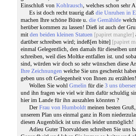
Einschluß von
Kohlrausch
, welches schon sehr A
Es ist doch recht traurig daß
die Unruhen in 
machen Ihre schöne Büste u.
die Gemählde
welch
herüber kommen zu lassen! Dieß ist auch der Gru
mit
den beiden kleinen Statuen
[papiret mangler]
darüber schreiben wird; indeß[en bitte]
[papiret m
einmal Gelegentlich, den damals für dieselben un
schreiben, weil dies Moltke entfallen ist. und so
sind, würden wir doch so sehr wünschen diese A
Ihre Zeichnungen
welche Sie uns geschenkt haben
geben uns oft Gelegenheit von Ihnen zu erzählen
Wollen Sie wohl
Gmelin
für die
3 uns überse
und ihn fragen wie viel wir ihm dafür schuldig si
hier im Lande für ihn auszahlen könnten ?
Der
Frau von Humboldt
meinen besten Gruß, 
unserem Plan uns einmal ganz in Rom niederzulass
diesen Augenblick ist uns dies leider unmöglich!
Adieu Guter Thorvaldsen schreiben Sie uns ba