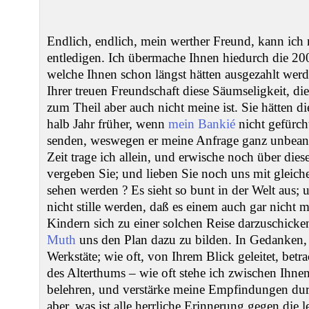
Endlich, endlich, mein werther Freund, kann ich
entledigen. Ich übermache Ihnen hiedurch die 200
welche Ihnen schon längst hätten ausgezahlt werd
Ihrer treuen Freundschaft diese Säumseligkeit, d
zum Theil aber auch nicht meine ist. Sie hätten
halb Jahr früher, wenn
mein Bankié
nicht gefürch
senden, weswegen er meine Anfrage ganz unbeantw
Zeit trage ich allein, und erwische noch über di
vergeben Sie; und lieben Sie noch uns mit gleich
sehen werden ? Es sieht so bunt in der Welt aus; u
nicht stille werden, daß es einem auch gar nicht 
Kindern sich zu einer solchen Reise darzuschicke
Muth
uns den Plan dazu zu bilden. In Gedanken, w
Werkstäte; wie oft, von Ihrem Blick geleitet, betr
des Alterthums – wie oft stehe ich zwischen Ihn
belehren, und verstärke meine Empfindungen dur
aber, was ist alle herrliche Erinnerung gegen di