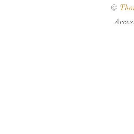
©
Tho
Acces