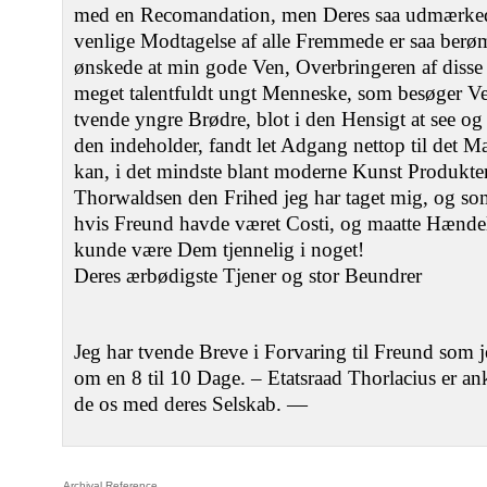
med en Recomandation, men Deres saa udmærk
venlige Modtagelse af alle Fremmede er saa berømt
ønskede at min gode Ven, Overbringeren af disse L
meget talentfuldt ungt Menneske, som besøger Ve
tvende yngre Brødre, blot i den Hensigt at see o
den indeholder, fandt let Adgang nettop til det 
kan, i det mindste blant moderne Kunst Produkte
Thorwaldsen den Frihed jeg har taget mig, og so
hvis Freund havde været Costi, og maatte Hændel
kunde være Dem tjennelig i noget!
Deres ærbødigste Tjener og stor Beundrer
Jeg har tvende Breve i Forvaring til Freund som je
om en 8 til 10 Dage. – Etatsraad Thorlacius er an
de os med deres Selskab. —
Archival Reference