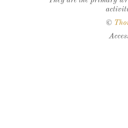
They are the primary wri
activit
©
Tho
Acces