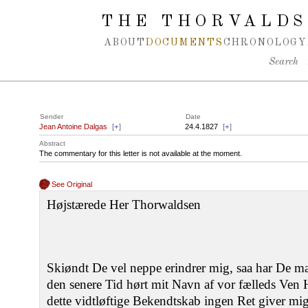
Spring navigation over
THE THORVALDS
ABOUT
DOCUMENTS
CHRONOLOGY
Search
Sender
Date
Jean Antoine Dalgas
[
+
]
24.4.1827
[
+
]
Abstract
The commentary for this letter is not available at the moment.
See Original
Højstærede Her Thorwaldsen
Skiøndt De vel neppe erindrer mig, saa har De maa
den senere Tid hørt mit Navn af vor fælleds Ven 
dette vidtløftige Bekendtskab ingen Ret giver mig