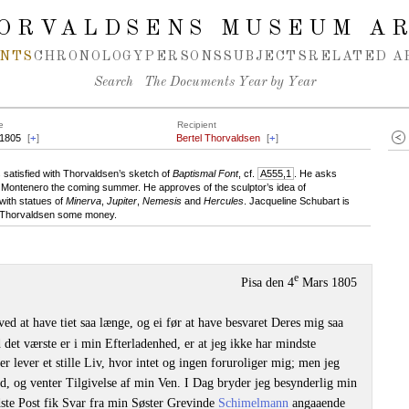
ORVALDSENS MUSEUM A
NTS
CHRONOLOGY
PERSONS
SUBJECTS
RELATED A
Search
The Documents Year by Year
e
Recipient
.1805
[
+
]
Bertel Thorvaldsen
[
+
]
 satisfied with Thorvaldsen’s sketch of
Baptismal Font
, cf.
A555,1
. He asks
to Montenero the coming summer. He approves of the sculptor’s idea of
with statues of
Minerva
,
Jupiter
,
Nemesis
and
Hercules
. Jacqueline Schubart is
ers Thorvaldsen some money.
e
Pisa den 4
Mars 1805
d at have tiet saa længe, og ei før at have besvaret Deres mig saa
 det værste er i min Efterladenhed, er at jeg ikke har mindste
r lever et stille Liv, hvor intet og ingen foruroliger mig; men jeg
d, og venter Tilgivelse af min Ven. I Dag bryder jeg besynderlig min
dste Post fik Svar fra min Søster Grevinde
Schimelmann
angaaende