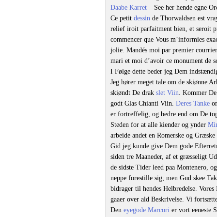
Daabe Karret
– See her hende egne Or
Ce petit
dessin
de Thorwaldsen est vray
relief iroit parfaitment bien, et seroit 
commencer que Vous m’informies exacte
jolie. Mandés moi par premier courrier
mari et moi d’avoir ce monument de son
I Følge dette beder jeg Dem indstændi
Jeg hører meget tale om de skiønne Ar
skiøndt De drak
slet Viin
. Kommer De 
godt Glas Chianti Viin.
Deres Tanke
om
er fortreffelig, og bedre end om De to
Steden for at alle kiender og ynder
Min
arbeide andet en Romerske og Græske 
Gid jeg kunde give Dem gode Efterre
siden tre Maaneder, af et græsseligt U
de sidste Tider leed paa Montenero, 
neppe forestille sig; men Gud skee Tak
bidrager til hendes Helbredelse. Vores 
gaaer over ald Beskrivelse. Vi fortsætt
Den
eyegode
Marcori
er vort eeneste S