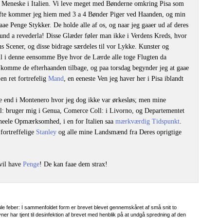
t Meneske i Italien. Vi leve meget med Bønderne omkring Pisa som
Ofte kommer jeg hiem med 3 a 4 Bønder Piger ved Haanden, og min
e Penge Stykker. De holde alle af os, og naar jeg gaaer ud af deres
Mund a revederla! Disse Glæder føler man ikke i Verdens Kreds, hvor
ens Scener, og disse bidrage særdeles til vor Lykke. Kunster og
il i denne eensomme Bye hvor de Lærde alle toge Flugten da
 komme de efterhaanden tilbage, og paa torsdag begynder jeg at gaae
en ret fortrefelig
Mand
, en eeneste Ven jeg haver her i Pisa iblandt
re end i Montenero hvor jeg dog ikke var ørkesløs; men mine
l: bruger mig i Genua, Comerce Coll: i Livorno, og Departementet
heele Opmærksomhed, i en for Italien saa
mærkværdig Tidspunkt
.
 fortreffelige
Stanley
og alle mine Landsmænd fra Deres oprigtige
vil have
Penge
! De kan faae dem strax!
le feber: I sammenfoldet form er brevet blevet gennemskåret af små snit to
r har tjent til desinfektion af brevet med henblik på at undgå spredning af den