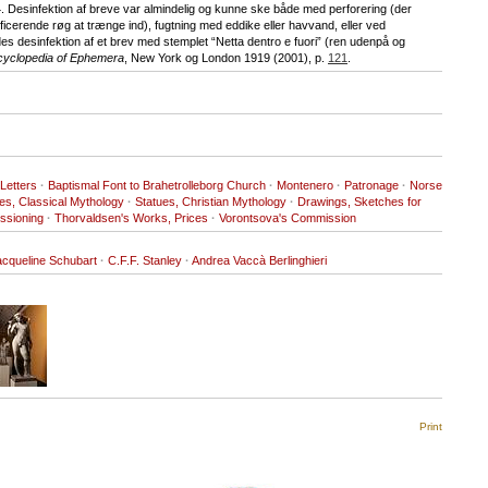
04. Desinfektion af breve var almindelig og kunne ske både med perforering (der
inficerende røg at trænge ind), fugtning med eddike eller havvand, eller ved
 desinfektion af et brev med stemplet “Netta dentro e fuori” (ren udenpå og
yclopedia of Ephemera
, New York og London 1919 (2001), p.
121
.
 Letters
·
Baptismal Font to Brahetrolleborg Church
·
Montenero
·
Patronage
·
Norse
es, Classical Mythology
·
Statues, Christian Mythology
·
Drawings, Sketches for
ssioning
·
Thorvaldsen's Works, Prices
·
Vorontsova's Commission
acqueline Schubart
·
C.F.F. Stanley
·
Andrea Vaccà Berlinghieri
Print