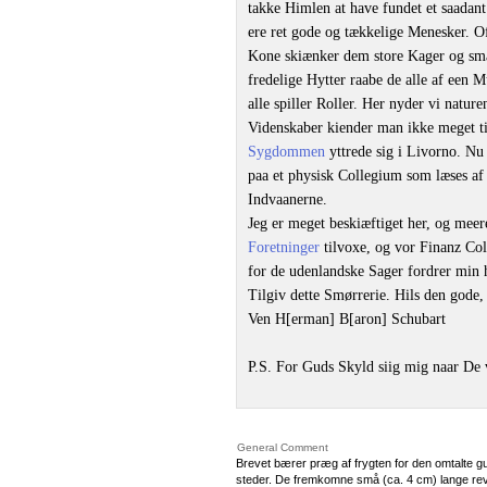
takke Himlen at have fundet et saadan
ere ret gode og tækkelige Menesker. 
Kone skiænker dem store Kager og smaa
fredelige Hytter raabe de alle af een 
alle spiller Roller. Her nyder vi natur
Videnskaber kiender man ikke meget t
Sygdommen
yttrede sig i Livorno. Nu
paa et physisk Collegium som læses af 
Indvaanerne.
Jeg er meget beskiæftiget her, og mee
Foretninger
tilvoxe, og vor Finanz Col
for de udenlandske Sager fordrer min 
Tilgiv dette Smørrerie. Hils den gode,
Ven H[erman] B[aron] Schubart
P.S. For Guds Skyld siig mig naar De 
General Comment
Brevet bærer præg af frygten for den omtalte gu
steder. De fremkomne små (ca. 4 cm) lange revne