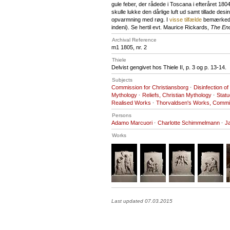
gule feber, der rådede i Toscana i efteråret 18
skulle lukke den dårlige luft ud samt tillade des
opvarmning med røg. I
visse tilfælde
bemærkedes
indeni). Se hertil evt. Maurice Rickards,
The Enc
Archival Reference
m1 1805, nr. 2
Thiele
Delvist gengivet hos Thiele II, p. 3 og p. 13-14.
Subjects
Commission for Christiansborg
·
Disinfection of
Mythology
·
Reliefs, Christian Mythology
·
Statu
Realised Works
·
Thorvaldsen's Works, Commi
Persons
Adamo Marcuori
·
Charlotte Schimmelmann
·
J
Works
Last updated 07.03.2015