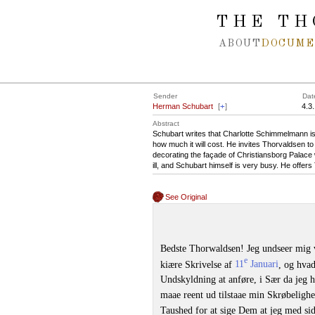
Spring navigation over
THE TH
ABOUT
DOCUME
Sender
Dat
Herman Schubart
[
+
]
4.3
Abstract
Schubart writes that Charlotte Schimmelmann is
how much it will cost. He invites Thorvaldsen 
decorating the façade of Christiansborg Palace 
ill, and Schubart himself is very busy. He off
See Original
Bedste Thorwaldsen! Jeg undseer mig ve
e
kiære Skrivelse af
11
Januari
, og hvad
Undskyldning at anføre, i Sær da jeg he
maae reent ud tilstaae min Skrøbelighe
Taushed for at sige Dem at jeg med si