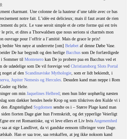
d:
ment charmant. Une colonne de la hauteur d’une table avec ce bas
precisement notre fait. L’idée est delicieux; mais il faut avant de rien
ment du prix. Le vase seroit simple et de cette forme qui est très
 le prix, et dites a Thorwaldsen que nous serions si charmés mon
 ouvrage pour l’offrir a l’amitié. Mais de grace le prix!
g bedste Ven nøye at underrette [om]
Beløbet
af denne Døbe Vase.
beider De har begyndt og den herlige
Bacchus
som De forfærdigede
i Sommer til
Montenero
kan De jo probere paa en Bacchus ved et
 de udødelige som De vil forevige ved
Christiansborg Slots Portal
g noget af den
Scandinaviske Mythologie
, som er lidt bekiendt, i
erva, Jupiter Nemesis og Hercules
. Desuden kand man neppe i Rom
Guder og Helte.
tninger om min
Jaquelines Helbred
; men hun lider uophørlig næsten
dslag som dækker hendes heele Krop og som tilskrives den Kulde vi i
og den Ængstelighed
Sygdomen
sendte os i – Større Plage kand man
 siden fiorten Dage giør hun Fremskridt, og det ypperlige Veierligt
Egne ere ret Romantiske, og vi leve ellers et Liv hvis
Angenemhed
e saa at sige Landlivet, da vi gandske eensom tilbringer vore Dage.
ælskab. Han er saa troe, saa retskaffen, at jeg ikke noksom kand