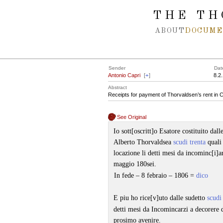
Spring navigation over
THE TH
ABOUT
DOCUME
Sender
Dat
Antonio Capri
[
+
]
8.2
Abstract
Receipts for payment of Thorvaldsen’s rent in 
See Original
Io sott[oscritt]o Esatore costituito dal
Alberto Thorvaldsea
scudi trenta
quali 
locazione li detti mesi da incominc[i]a
maggio 180sei.
In fede – 8 febraio – 1806 =
dico
E piu ho rice[v]uto dalle sudetto
scudi
detti mesi da Incomincarzi a decorere 
prosimo avenire.