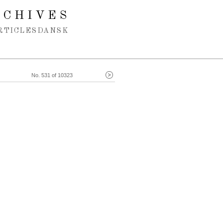
RCHIVES
RTICLES
DANSK
No. 531 of 10323