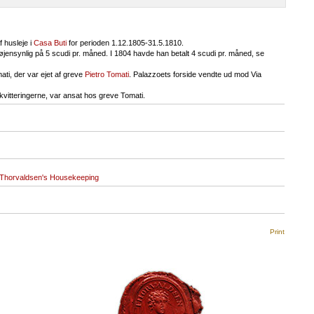
f husleje i
Casa Buti
for perioden 1.12.1805-31.5.1810.
 øjensynlig på 5 scudi pr. måned. I 1804 havde han betalt 4 scudi pr. måned, se
ati, der var ejet af greve
Pietro Tomati
. Palazzoets forside vendte ud mod Via
kvitteringerne, var ansat hos greve Tomati.
Thorvaldsen's Housekeeping
Print