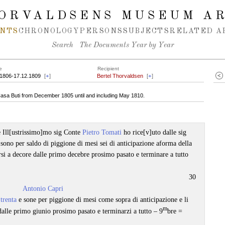
ORVALDSENS MUSEUM A
NTS
CHRONOLOGY
PERSONS
SUBJECTS
RELATED A
Search
The Documents Year by Year
e
Recipient
.1806-17.12.1809
[
+
]
Bertel Thorvaldsen
[
+
]
Casa Buti from December 1805 until and including May 1810.
le Ill[ustrissimo]mo sig Conte
Pietro Tomati
ho rice[v]uto dalle sig
sono per saldo di piggione di mesi sei di anticipazione aforma della
rsi a decore dalle primo decebre prosimo pasato e terminare a tutto
30
Antonio Capri
 trenta
e sone per piggione di mesi come sopra di anticipazione e li
m
dalle primo giunio prosimo pasato e terminarzi a tutto – 9
bre =