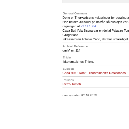
General Comment
Dette er Thorvaldsens kvitteringer for betaling a
Han betalte 30 scudi pr. halvår, så huslejen var
regningen af
22.11.1804
.
Casa Buti i Via Sistina var en del af Palazzo Tom
Gregoriana.
Inkassatoren Antonio Capri, der har udfærdiget 
Archival Reference
gmIV, nr. 114
Thiele
Ikke omtalt hos Thiele.
Subjects
Casa Buti
·
Rent
·
Thorvaldsen's Residences
·
Persons
Pietro Tomati
Last updated 03.10.2018