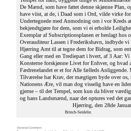
De Mænd, som have fattet denne skjønne Plan, o
have viist, at de, i Daad som i Ord, vilde virke f
Undertegnede med Anmodning om i vor Kreds at v
bekjendtgjøre for dem, som vi ei erholde Leilighed 
Exemplar af Subscriptionsplanen er henlagt hos os,
Overauditeur Lassen i Frederikshavn, indbyde vi
Hjørring Amt til at tegne dem for Bidrag, som en
Gang eller med en Trediepart i hvert, af 3 Aar: Vi
Konsterne forskjønne Livet for Enhver, og hvad 
Fædrenelandet er et for Alle fælleds Anliggende.
Tilværelse har Krav, der mægtigen byde over os, 
Nationens Ære, vil man dog visselig have en lid
gjerne – til det Tempel, som kun da bliver værd
og hans Landsmænd, naar det optures ved det gan
Hjørring, den 28de Janua
Brinch-Seidelin.
General Comment