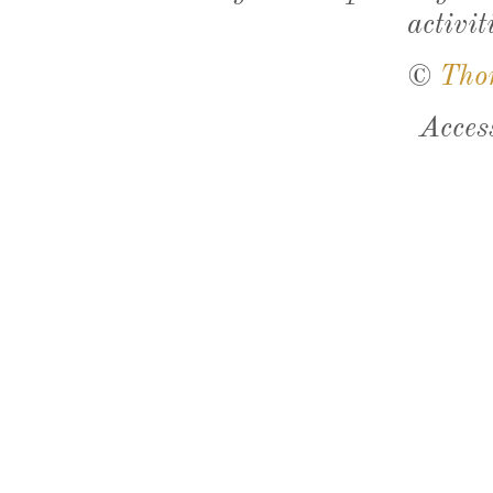
activit
©
Tho
Acces