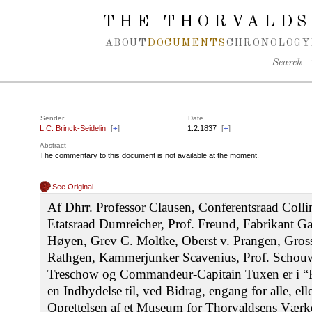
Spring navigation over
THE THORVALDS
ABOUT
DOCUMENTS
CHRONOLOGY
Search
Sender
Date
L.C. Brinck-Seidelin
[
+
]
1.2.1837
[
+
]
Abstract
The commentary to this document is not available at the moment.
See Original
Af Dhrr. Professor Clausen, Conferentsraad Coll
Etatsraad Dumreicher, Prof. Freund, Fabrikant G
Høyen, Grev C. Moltke, Oberst v. Prangen, Gross
Rathgen, Kammerjunker Scavenius, Prof. Schouw,
Treschow og Commandeur-Capitain Tuxen er i “
en Indbydelse til, ved Bidrag, engang for alle, elle
Oprettelsen af et Museum for Thorvaldsens Værke