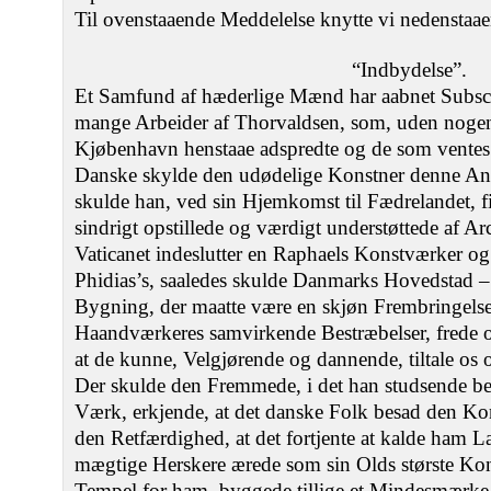
Til ovenstaaende Meddelelse knytte vi nedenstaaend
“Indbydelse”.
Et Samfund af hæderlige Mænd har aabnet Subscr
mange Arbeider af Thorvaldsen, som, uden nogen
Kjøbenhavn henstaae adspredte og de som ventes d
Danske skylde den udødelige Konstner denne Ane
skulde han, ved sin Hjemkomst til Fædrelandet, f
sindrigt opstillede og værdigt understøttede af A
Vaticanet indeslutter en Raphaels Konstværker o
Phidias’s, saaledes skulde Danmarks Hovedstad –
Bygning, der maatte være en skjøn Frembringelse
Haandværkeres samvirkende Bestræbelser, frede
at de kunne, Velgjørende og dannende, tiltale o
Der skulde den Fremmede, i det han studsende b
Værk, erkjende, at det danske Folk besad den K
den Retfærdighed, at det fortjente at kalde ham
mægtige Herskere ærede som sin Olds største Kons
Tempel for ham, byggede tillige et Mindesmærke 