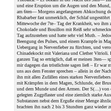
und eine Eruption um die Augen und den Mund, 
am 6ten— Morgens angefangenen Abkochung der
Rhabarber fast unmerklich, der Schlaf ungestöhrt 
Mittewoche der 7te– Tag der Krankheit, wo ihm 
Chokolade und Bouillon mit Reiß sehr schmeckten
Tag aufzustehen und hatte sehr viel Muth. – Jedo
Beengung des Pulses, und einem Krampfe in Mag
Uebergang in Nervenfieber zu fürchten, und ver
Chinadekockt mit Valeriana und Clether Vitrioli.
ganzen Tag so erträglich, daß er meinen 3ten— 
mir dagegen das tröstlichste sagen ließ – Er war
uns aus dem Fenster sprechen – allein in der Nac
ihn mit allen Zufällen eines starken Nervenfiebers
mit Krämpfen in dem Magen, Schlunde, der Brus
und dem Munde und den Armen. Der S(…) von e
gelegten Zugpflaster und eine ziemlich starke Ausl
Substanzen nebst dem Erguße einer Menge ähnli
brachten ihn nach 2 bis 3 Stundten ganz wieder z