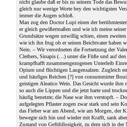
nicht glaube daß er bis zu seinem Tode das Bewuß
gleich nur wenige Worte bey den wichtigsten Ver
immer die Augen schloß.
Man zog den Doctor Lupi einen der berühmtesten
er gleich gewißermaßen und wie ich meine seiner 
Grundsätze wegen unwillig schien, einen zweiten 
wie ich ihn frug ob er seinen Beichtvater haben wo
Nein. – Wir verordneten die Fortsetzung der Vale
Clethers, Sinapis (…) unter die Füße und auf de
krampfhafft zusammengezogenen Unterleib Einr
Opium und flüchtigen Laugensalzen. Zugleich em
und häufiges Reichen [?] von consummirter Bouil
geistigen Aleatico Wein. Das Gesicht wurde ihm
so auch die Lippen und die jetzt harte und trockn
häufig benetzte; die Nase war ihm verstopft. – D
aufgelegten Pflaster zogen zwar stark und sein Ko
das Fieber war am Abend, wie am Morgen, der Kr
bewegte sich hin und wieder mit Krafft, sank abe
Zustand von Gefühllosigkeit, zu dem sich in der