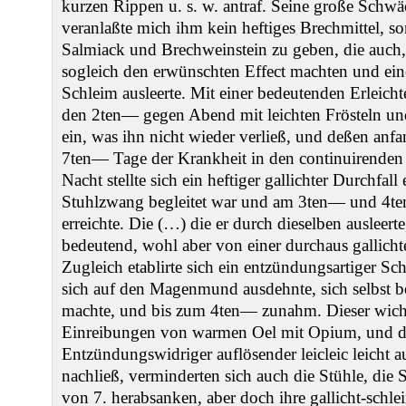
kurzen Rippen u. s. w. antraf. Seine große Schwäc
veranlaßte mich ihm kein heftiges Brechmittel, 
Salmiack und Brechweinstein zu geben, die auch,
sogleich den erwünschten Effect machten und ei
Schleim ausleerte. Mit einer bedeutenden Erleich
den 2ten— gegen Abend mit leichten Frösteln u
ein, was ihn nicht wieder verließ, und deßen anfa
7ten— Tage der Krankheit in den continuirenden 
Nacht stellte sich ein heftiger gallichter Durchfall
Stuhlzwang begleitet war und am 3ten— und 4te
erreichte. Die (…) die er durch dieselben ausleert
bedeutend, wohl aber von einer durchaus gallich
Zugleich etablirte sich ein entzündungsartiger S
sich auf den Magenmund ausdehnte, sich selbst 
machte, und bis zum 4ten— zunahm. Dieser wich 
Einreibungen von warmen Oel mit Opium, und 
Entzündungswidriger auflösender leicleic leicht a
nachließ, verminderten sich auch die Stühle, die
von 7. herabsanken, aber doch ihre gallicht-schle