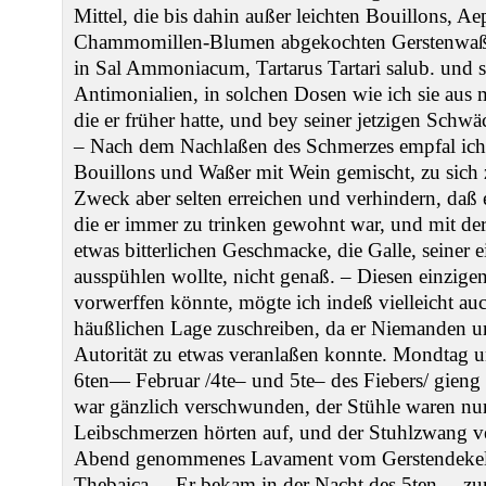
Mittel, die bis dahin außer leichten Bouillons, 
Chammomillen-Blumen abgekochten Gerstenwaße
in Sal Ammoniacum, Tartarus Tartari salub. und
Antimonialien, in solchen Dosen wie ich sie aus 
die er früher hatte, und bey seiner jetzigen Schwä
– Nach dem Nachlaßen des Schmerzes empfal ich 
Bouillons und Waßer mit Wein gemischt, zu sich
Zweck aber selten erreichen und verhindern, daß
die er immer zu trinken gewohnt war, und mit der
etwas bitterlichen Geschmacke, die Galle, seiner 
ausspühlen wollte, nicht genaß. – Diesen einzig
vorwerffen könnte, mögte ich indeß vielleicht auc
häußlichen Lage zuschreiben, da er Niemanden um 
Autorität zu etwas veranlaßen konnte. Mondtag
6ten— Februar /4te– und 5te– des Fiebers/ gieng a
war gänzlich verschwunden, der Stühle waren nur
Leibschmerzen hörten auf, und der Stuhlzwang ver
Abend genommenes Lavament vom Gerstendekel [
Thebaica. – Er bekam in der Nacht des 5ten— z