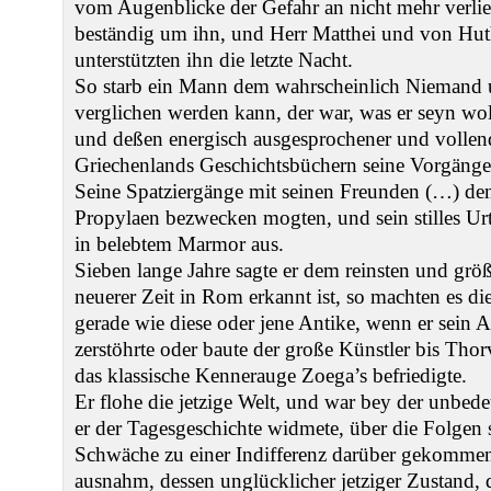
vom Augenblicke der Gefahr an nicht mehr verli
beständig um ihn, und Herr Matthei und von Hu
unterstützten ihn die letzte Nacht.
So starb ein Mann dem wahrscheinlich Niemand
verglichen werden kann, der war, was er seyn wol
und deßen energisch ausgesprochener und vollende
Griechenlands Geschichtsbüchern seine Vorgänger
Seine Spatziergänge mit seinen Freunden (…) den
Propylaen bezwecken mogten, und sein stilles Ur
in belebtem Marmor aus.
Sieben lange Jahre sagte er dem reinsten und grö
neuerer Zeit in Rom erkannt ist, so machten es die 
gerade wie diese oder jene Antike, wenn er sein A
zerstöhrte oder baute der große Künstler bis Tho
das klassische Kennerauge Zoega’s befriedigte.
Er flohe die jetzige Welt, und war bey der unbe
er der Tagesgeschichte widmete, über die Folgen
Schwäche zu einer Indifferenz darüber gekommen, 
ausnahm, dessen unglücklicher jetziger Zustand, 