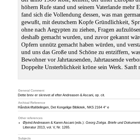
höhern Rufe stand und seinem Vaterlande mehr Eh
fand sich die Vollendung dessen, was man german
gewußt, mit deutschem Kopfe Gründlichkeit, Spra
ohne nach Aegypten zu ziehen, Fragen aufzulösen
deshalb gemacht wurden, und zuvor gekannt wär
Opfern unnütz gemacht haben würden, und versta
und uns das Große und Schöne zu entziffern, wa
Bewohner vor Jahrtausenden, Jahrtausende verbor
Doppelte Unsterblichkeit kröne sein Werk. Sanft 
General Comment
Dette brev er skrevet af efter Andreasen & Ascani, op. cit.
Archival Reference
Håndskriftafdelingen, Det Kongelige Bibliotek,
NKS 2164 4
° e
Other references
Øjvind Andreasen & Karen Ascani (eds.):
Georg Zoëga. Briefe und Dokument
Litteratur 2013, vol. V, Nr. 1265.
Subjects