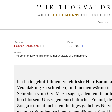
Spring navigation over
THE THORVALDS
ABOUT
DOCUMENTS
CHRONOLOGY
Search
Sender
Date
Heinrich Kohlrausch
[
+
]
10.2.1809
[
+
]
Abstract
The commentary to this letter is not available at the moment.
Ich hatte gehofft Ihnen, verehrtester Herr Baron, 
Veranlaßung zu schreiben, und meinen wärmesten
Schreiben vom 6 v. M. zu sagen, allein ein feindl
beschlossen. Unser gemeinschaftlicher Freund, der
Zoega ist nicht mehr! ein heftiges gallichtes Nerv
wenigen Stunden nach einer neuntägigen Krankhei