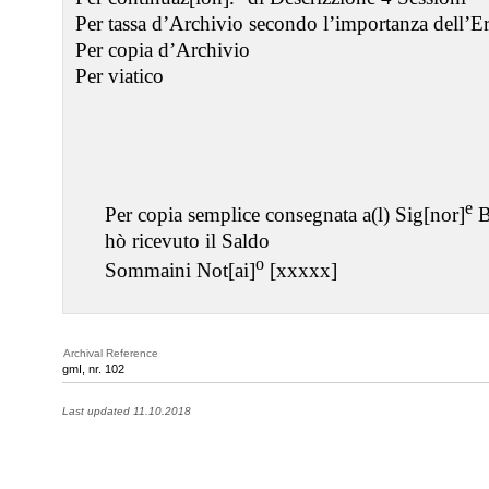
Per tassa d’Archivio secondo l’importanza dell’Er
Per copia d’Archivio
Per viatico
e
Per copia semplice consegnata a(l) Sig[nor]
B
hò ricevuto il Saldo
o
Sommaini Not[ai]
[xxxxx]
Archival Reference
gmI, nr. 102
Last updated 11.10.2018