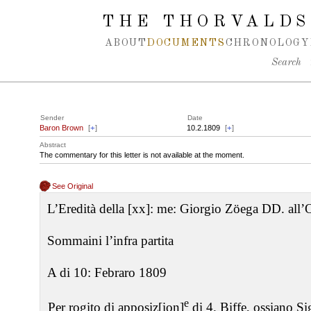
Spring navigation over
THE THORVALDS
ABOUT
DOCUMENTS
CHRONOLOGY
Search
Sender
Date
Baron Brown
[
+
]
10.2.1809
[
+
]
Abstract
The commentary for this letter is not available at the moment.
See Original
L’Eredità della [xx]: me: Giorgio Zöega DD. all’O
Sommaini l’infra partita
A di 10: Febraro 1809
e
Per rogito di apposiz[ion]
di 4. Biffe, ossiano Sig