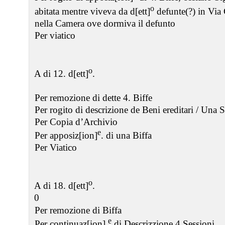
o
abitata mentre viveva da d[ett]
defunte(?) in Via 
nella Camera ove dormiva il defunto
Per viatico
o
A di 12. d[ett]
.
Per remozione di dette 4. Biffe
Per rogito di descrizione de Beni ereditari / Una 
Per Copia d’Archivio
e
Per apposiz[ion]
. di una Biffa
Per Viatico
o
A di 18. d[ett]
.
0
Per remozione di Biffa
e
Per continuaz[ion].
di Descrizzione 4 Sessioni