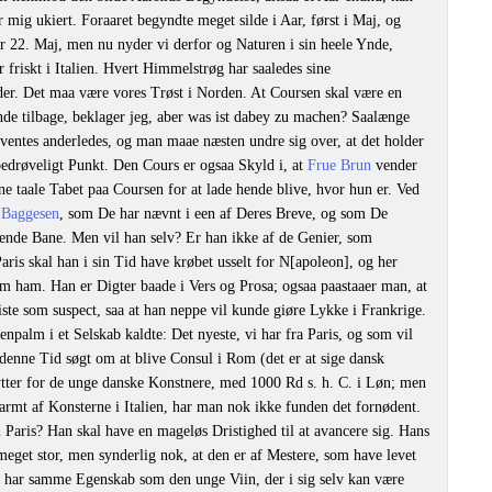
 mig ukiert. Foraaret begyndte meget silde i Aar, først i Maj, og
r 22. Maj, men nu nyder vi derfor og Naturen i sin heele Ynde,
friskt i Italien. Hvert Himmelstrøg har saaledes sine
ider. Det maa være vores Trøst i Norden. At Coursen skal være en
e tilbage, beklager jeg, aber was ist dabey zu machen? Saalænge
ventes anderledes, og man maae næsten undre sig over, at det holder
 bedrøveligt Punkt. Den Cours er ogsaa Skyld i, at
Frue Brun
vender
e taale Tabet paa Coursen for at lade hende blive, hvor hun er. Ved
g
Baggesen
, som De har nævnt i een af Deres Breve, og som De
sende Bane. Men vil han selv? Er han ikke af de Genier, som
 Paris skal han i sin Tid have krøbet usselt for N[apoleon], og her
om ham. Han er Digter baade i Vers og Prosa; ogsaa paastaaer man, at
iste som suspect, saa at han neppe vil kunde giøre Lykke i Frankrige.
npalm i et Selskab kaldte: Det nyeste, vi har fra Paris, og som vil
 denne Tid søgt om at blive Consul i Rom (det er at sige dansk
tter for de unge danske Konstnere, med 1000 Rd s. h. C. i Løn; men
varmt af Konsterne i Italien, har man nok ikke funden det fornødent.
i Paris? Han skal have en mageløs Dristighed til at avancere sig. Hans
eget stor, men synderlig nok, at den er af Mestere, som have levet
en har samme Egenskab som den unge Viin, der i sig selv kan være