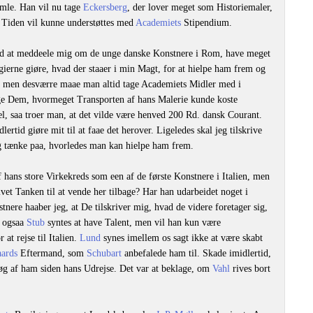
amle. Han vil nu tage
Eckersberg
, der lover meget som Historiemaler,
 i Tiden vil kunne understøttes med
Academiets
Stipendium.
god at meddeele mig om de unge danske Konstnere i Rom, have meget
gierne giøre, hvad der staaer i min Magt, for at hielpe ham frem og
 men desværre maae man altid tage Academiets Midler med i
rge Dem, hvormeget Transporten af hans Malerie kunde koste
tel, saa troer man, at det vilde være henved 200 Rd. dansk Courant.
lertid giøre mit til at faae det herover. Ligeledes skal jeg tilskrive
g tænke paa, hvorledes man kan hielpe ham frem.
f hans store Virkekreds som een af de første Konstnere i Italien, men
et Tanken til at vende her tilbage? Har han udarbeidet noget i
ere haaber jeg, at De tilskriver mig, hvad de videre foretager sig,
, ogsaa
Stub
syntes at have Talent, men vil han kun være
at rejse til Italien.
Lund
synes imellem os sagt ikke at være skabt
aards
Eftermand, som
Schubart
anbefalede ham til. Skade imidlertid,
trøg af ham siden hans Udrejse. Det var at beklage, om
Vahl
rives bort