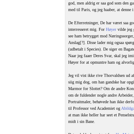
god, men aldrig er saa god som den g
med til Paris, og jeg haaber, at denne
De Efterretninger, De har været saa 
interresseret mig. For
Høyer
vilde jeg 
see ham betrygget mod Næringssorger,
Anslag[?]. Disse lader mig ogsaa spø
(udbetalt i Species). De siger en Baga
Naar jeg faaer Deres Svar, skal jeg imid
Høyer for at opmuntre ham og alvorli
Jeg vil vist ikke rive Thorvaldsen ud a
siig mig dog, om han gandske har opgiv
Marmor for Slottet? Om de andre Konstn
om de fuldender nogle andre Arbeider
Portraitmaler, behøvede han ikke derfor 
til Professor ved Academiet og
Abildg
at man ikke heller har seet et Pensels
midt i sin Bane.