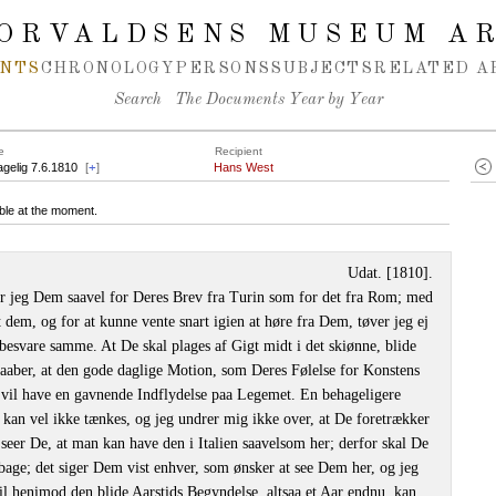
ORVALDSENS MUSEUM A
NTS
CHRONOLOGY
PERSONS
SUBJECTS
RELATED A
Search
The Documents Year by Year
e
Recipient
agelig 7.6.1810
[
+
]
Hans West
ble at the moment.
Udat. [1810].
er jeg Dem saavel for Deres Brev fra Turin som for det fra Rom; med
 dem, og for at kunne vente snart igien at høre fra Dem, tøver jeg ej
besvare samme. At De skal plages af Gigt midt i det skiønne, blide
haaber, at den gode daglige Motion, som Deres Følelse for Konstens
il have en gavnende Indflydelse paa Legemet. En behageligere
kan vel ikke tænkes, og jeg undrer mig ikke over, at De foretrækker
 seer De, at man kan have den i Italien saavelsom her; derfor skal De
bage; det siger Dem vist enhver, som ønsker at see Dem her, og jeg
til henimod den blide Aarstids Begyndelse, altsaa et Aar endnu, kan