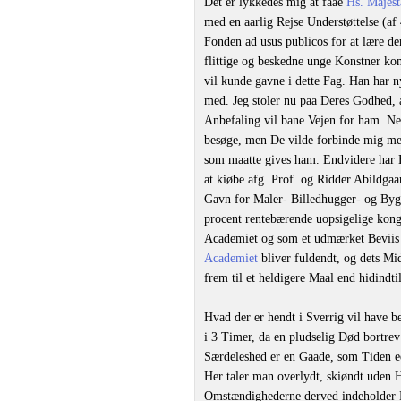
Det er lykkedes mig at faae
Hs. Majest
med en aarlig Rejse Understøttelse (af 
Fonden ad usus publicos for at lære den
flittige og beskedne unge Konstner kom
vil kunde gavne i dette Fag. Han har n
med. Jeg stoler nu paa Deres Godhed, 
Anbefaling vil bane Vejen for ham. Ne
besøge, men De vilde forbinde mig me
som maatte gives ham. Endvidere har H
at kiøbe afg. Prof. og Ridder Abildgaa
Gavn for Maler- Billedhugger- og Bygn
procent rentebærende uopsigelige konge
Academiet og som et udmærket Beviis
Academiet
bliver fuldendt, og dets Mi
frem til et heldigere Maal end hidindti
Hvad der er hendt i Sverrig vil have 
i 3 Timer, da en pludselig Død bortre
Særdeleshed er en Gaade, som Tiden ee
Her taler man overlydt, skiøndt uden 
Omstændighederne derved indeholder D