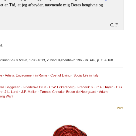
det er Tid, at jeg afbryder, nævnende mig Deres hengivne og
C. F.
t.
istian VIII.s breve
, 1796-1813, 2. bind, København 1965, nr. 449, p. 157-160.
me
·
Artistic Environment in Rome
·
Cost of Living
·
Social Life in Italy
ens Baggesen
·
Friederike Brun
·
C.W. Eckersberg
·
Frederik 6.
·
C.F. Høyer
·
C.G.
n
·
J.L. Lund
·
J.P. Møller
·
Tønnes Christian Bruun de Neergaard
·
Adam
org Wahl
Print