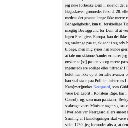
jeg ikke fortænke Dem i, skiøndt det er
Bøgeskoven grønnedes først d. 20. elle
medens det grønne længe ikke meere er 
Behageligheder, kun til forskiellige T
mægtig Bevæggrund for Dem til at vend
ingen Fred gives Europa, kan det ikke 
sig saalænge paa et, skiøndt i sig selv
tilbage, men mig synes han kunde giern
at tale om skiønne Aander erindrer je
ønsker at [se] paa en vis og meere pas
ingensteds ere roelige eller tilfreds? I
holdt han ikke op at fortælle avancer 
han skal staae paa Politieministerens L
Kam[mer]junker
Neergaard
, som Gülde
være Bel Esprit i Konstens Rige, har i
Consul), og, som man paastaaer, Besky
saalænge vores Minister tager sig saa 
Hvorledes var Neergaard ellers anseet 
Samling af Haandtegninger skal være m
siden 1750; jeg formoder altsaa, at d