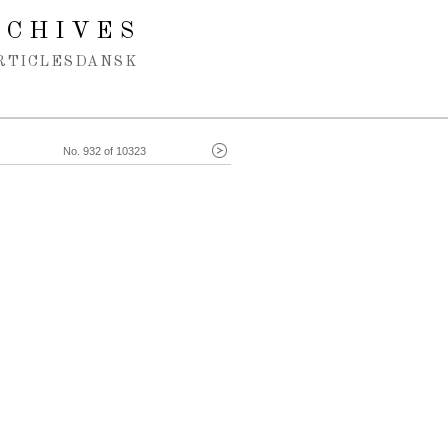
RCHIVES
RTICLES
DANSK
No. 932 of 10323