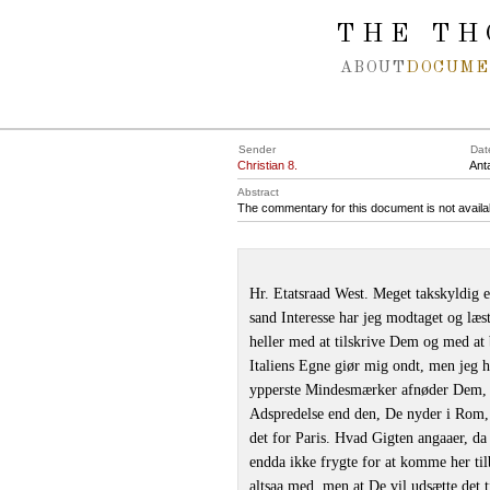
Spring navigation over
THE TH
ABOUT
DOCUME
Sender
Dat
Christian 8.
Ant
Abstract
The commentary for this document is not availa
Hr. Etatsraad West. Meget takskyldig 
sand Interesse har jeg modtaget og læst
heller med at tilskrive Dem og med at 
Italiens Egne giør mig ondt, men jeg 
ypperste Mindesmærker afnøder Dem, v
Adspredelse end den, De nyder i Rom, 
det for Paris. Hvad Gigten angaaer, da
endda ikke frygte for at komme her til
altsaa med, men at De vil udsætte det 