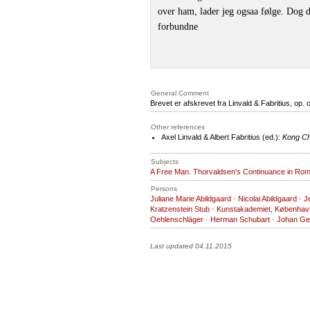
over ham, lader jeg ogsaa følge. Dog 
forbundne
General Comment
Brevet er afskrevet fra Linvald & Fabritius, op. ci
Other references
Axel Linvald & Albert Fabritius (ed.):
Kong Chr
Subjects
A Free Man. Thorvaldsen's Continuance in Ro
Persons
Juliane Marie Abildgaard
·
Nicolai Abildgaard
·
J
Kratzenstein Stub
·
Kunstakademiet, Københav
Oehlenschläger
·
Herman Schubart
·
Johan Ge
Last updated 04.11.2015