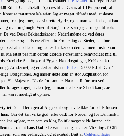
æts
Bevilgning paa, at Landskabsmaler
J. P. Møller
skal rejse to Aar
400 Rd. d. C., udbetalt i Species til en Cours af 133½ procent) af
 Konst at restaurere Malerier. Jeg er meget tilfreds med, at denne
mer, som jeg troer, paa sin rette Hylde, og at man kan haabe, at han
yelig malt mig nogle Vuer af Sorgenfrie, som jeg er meget tilfreds
at De ved Deres Bekiendtskaber i Nederlandene og ved deres
derlandene og Paris ere efter min Formening de Steder, han bør
get ved at meddeele mig Deres Tanker om den nærmere Instruxion,
s. Majestæt paa min derom giordte Forestilling bemyndiget mig til
rds efterladte Samlinger af Bøger, Haandtegninger, Kobberstik til
ings Academiet, og er derfor tilstaaet
Enken
15.000 Rd. d. C. i 4
lige Obligationer. Jeg anseer dette som en stor Acquisition for
 paa Hs. Majestæts Naade for samme. Naar nu Reformen ved
dler forøges noget, haaber jeg, at man med sikre Skridt kan gaae
l har været mueligt at opnaae.
bestyrtet Dem. Hertugen af Augustenborg havde ikke forladt Prindsen
v ham. Om det kan virke godt eller ondt for Norden og for Danmark i
ne kan opløse, men som en klog Politik meget vilde kunne lede.
Hiemmel, om at hans Død ikke var naturlig, men en Virkning af Gift.
agen, som jeg vedlægger; og et skiøndt Digt af
Oehlenschläger