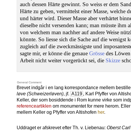
auch dessen Härte gewinnt. So weiss er dem Sand
Härte zu geben, vermittelst einer Masse, welche d
und härter wird. Dieser Masse aber verhärtet bin
dieselbe nicht versenden kann; man müsste ihm a
von welchem man nachher auf andere Weise nüt
könnte. So liesse sich die Sache auf die wenigst 
zugleich auf die zweckmässigste und imposantest
sagte mir, er könne die genaue
Grösse
des Löwen n
Arbeit nicht weiter vorgerückt sei, die
Skizze
scho
General Comment
Brevet indgår i en lang korrespondance mellem bestil
løve (Schweizerløven)
, jf.
A119
, Karl Pfyffer von Alt
Keller, der som bosiddende i Rom kunne virke som indp
referenceartiklen
om monumentet for mere herom. Eller
mellem Keller og Pfyffer von Altishofen
her
.
Uddraget er afskrevet efter Th. v. Liebenau:
Oberst Carl