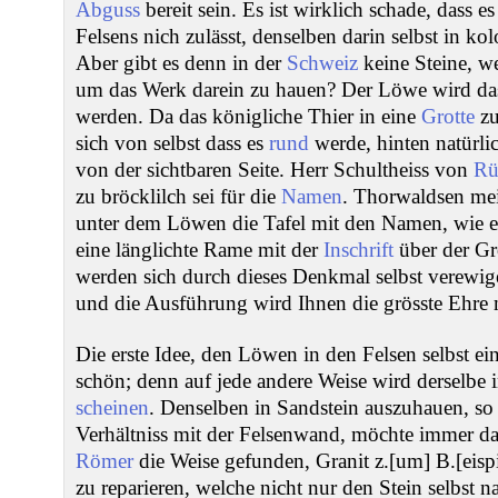
Abguss
bereit sein. Es ist wirklich schade, dass e
Felsens nich zulässt, denselben darin selbst in ko
Aber gibt es denn in der
Schweiz
keine Steine, we
um das Werk darein zu hauen? Der Löwe wird das
werden. Da das königliche Thier in eine
Grotte
zu
sich von selbst dass es
rund
werde, hinten natürlic
von der sichtbaren Seite. Herr Schultheiss von
Rü
zu bröcklilch sei für die
Namen
. Thorwaldsen mei
unter dem Löwen die Tafel mit den Namen, wie e
eine länglichte Rame mit der
Inschrift
über der Gro
werden sich durch dieses Denkmal selbst verewig
und die Ausführung wird Ihnen die grösste Ehre
Die erste Idee, den Löwen in den Felsen selbst ei
schön; denn auf jede andere Weise wird derselbe
scheinen
. Denselben in Sandstein auszuhauen, so 
Verhältniss mit der Felsenwand, möchte immer das
Römer
die Weise gefunden, Granit z.[um] B.[eispi
zu reparieren, welche nicht nur den Stein selbst 