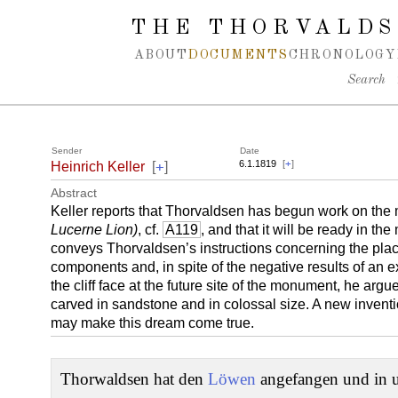
Spring navigation over
THE THORVALDS
ABOUT
DOCUMENTS
CHRONOLOGY
Search
Sender
Date
+
6.1.1819
[
+
]
Heinrich Keller
[
]
Abstract
Keller reports that Thorvaldsen has begun work on the
Lucerne Lion)
, cf.
A119
, and that it will be ready in the
conveys Thorvaldsen’s instructions concerning the placi
components and, in spite of the negative results of an e
the cliff face at the future site of the monument, he argu
carved in sandstone and in colossal size. A new invention
may make this dream come true.
Thorwaldsen hat den
Löwen
angefangen und in u