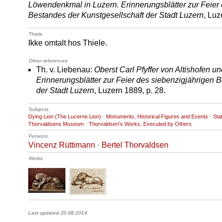
Löwendenkmal in Luzern. Erinnerungsblätter zur Feier
Bestandes der Kunstgesellschaft der Stadt Luzern
, Luz
Thiele
Ikke omtalt hos Thiele.
Other references
Th. v. Liebenau:
Oberst Carl Pfyffer von Altishofen 
Erinnerungsblätter zur Feier des siebenzigjährigen 
der Stadt Luzern
, Luzern 1889, p. 28.
Subjects
Dying Lion (The Lucerne Lion)
·
Monuments, Historical Figures and Events
·
Sta
Thorvaldsens Museum
·
Thorvaldsen's Works, Executed by Others
Persons
Vincenz Rüttimann
·
Bertel Thorvaldsen
Works
Last updated 20.08.2014