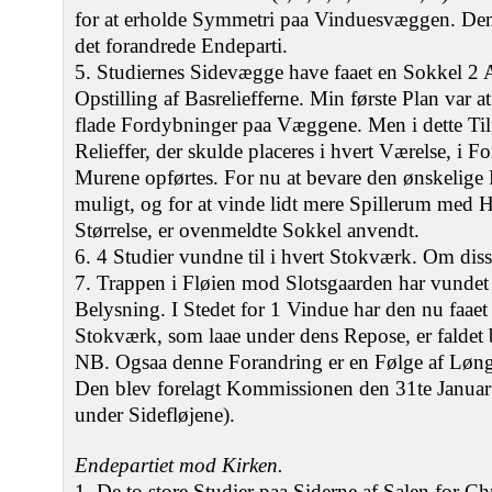
for at erholde Symmetri paa Vinduesvæggen. Den
det forandrede Endeparti.
5. Studiernes Sidevægge have faaet en Sokkel 2 Al
Opstilling af Basreliefferne. Min første Plan var at
flade Fordybninger paa Væggene. Men i dette Tilf
Relieffer, der skulde placeres i hvert Værelse, i 
Murene opførtes. For nu at bevare den ønskelige 
muligt, og for at vinde lidt mere Spillerum med
Størrelse, er ovenmeldte Sokkel anvendt.
6. 4 Studier vundne til i hvert Stokværk. Om diss
7. Trappen i Fløien mod Slotsgaarden har vundet
Belysning. I Stedet for 1 Vindue har den nu faaet
Stokværk, som laae under dens Repose, er faldet 
NB. Ogsaa denne Forandring er en Følge af Løn
Den blev forelagt Kommissionen den 31te Januar 
under Sidefløjene).
Endepartiet mod Kirken.
1. De to store Studier paa Siderne af Salen for C