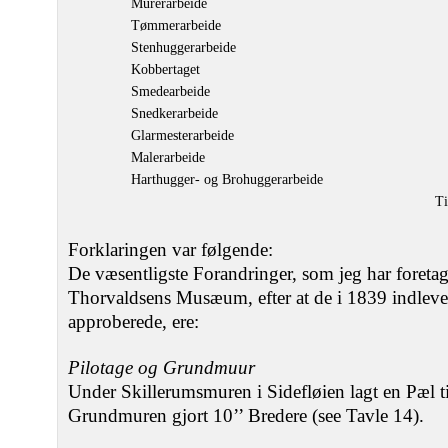
Murerarbeide
Tømmerarbeide
Stenhuggerarbeide
Kobbertaget
Smedearbeide
Snedkerarbeide
Glarmesterarbeide
Malerarbeide
Harthugger- og Brohuggerarbeide
Ti
Forklaringen var følgende:
De væsentligste Forandringer, som jeg har foretage
Thorvaldsens Musæum, efter at de i 1839 indleve
approberede, ere:
Pilotage og Grundmuur
Under Skillerumsmuren i Sidefløien lagt en Pæl til
Grundmuren gjort 10’’ Bredere (see Tavle 14).