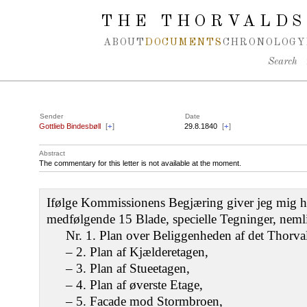
Spring navigation over
THE THORVALDS
ABOUT
DOCUMENTS
CHRONOLOGY
Search
Sender
Date
Gottlieb Bindesbøll
[
+
]
29.8.1840
[
+
]
Abstract
The commentary for this letter is not available at the moment.
Ifølge Kommissionens Begjæring giver jeg mig h
medfølgende 15 Blade, specielle Tegninger, neml
Nr. 1. Plan over Beliggenheden af det Thor
– 2. Plan af Kjælderetagen,
– 3. Plan af Stueetagen,
– 4. Plan af øverste Etage,
– 5. Facade mod Stormbroen,