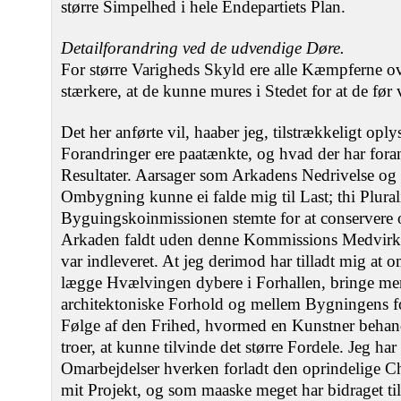
større Simpelhed i hele Endepartiets Plan.
Detailforandring ved de udvendige Døre.
For større Varigheds Skyld ere alle Kæmpferne ov
stærkere, at de kunne mures i Stedet for at de før 
Det her anførte vil, haaber jeg, tilstrækkeligt opl
Forandringer ere paatænkte, og hvad der har fora
Resultater. Aarsager som Arkadens Nedrivelse o
Ombygning kunne ei falde mig til Last; thi Plurali
Byguingskoinmissionen stemte for at conservere 
Arkaden faldt uden denne Kommissions Medvirknin
var indleveret. At jeg derimod har tilladt mig at 
lægge Hvælvingen dybere i Forhallen, bringe me
architektoniske Forhold og mellem Bygningens for
Følge af den Frihed, hvormed en Kunstner behand
troer, at kunne tilvinde det større Fordele. Jeg har
Omarbejdelser hverken forladt den oprindelige Ch
mit Projekt, og som maaske meget har bidraget til 