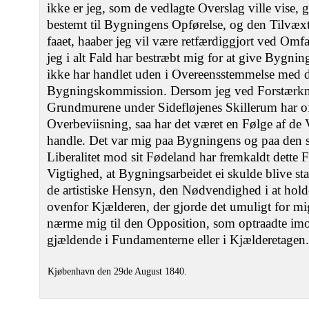
ikke er jeg, som de vedlagte Overslag ville vise, 
bestemt til Bygningens Opførelse, og den Tilvæxt
faaet, haaber jeg vil være retfærdiggjort ved Omf
jeg i alt Fald har bestræbt mig for at give Bygninge
ikke har handlet uden i Overeensstemmelse med d
Bygningskommission. Dersom jeg ved Forstærkni
Grundmurene under Sidefløjenes Skillerum har of
Overbeviisning, saa har det været en Følge af de 
handle. Det var mig paa Bygningens og paa den s
Liberalitet mod sit Fødeland har fremkaldt dette 
Vigtighed, at Bygningsarbeidet ei skulde blive st
de artistiske Hensyn, den Nødvendighed i at h
ovenfor Kjælderen, der gjorde det umuligt for mig
nærme mig til den Opposition, som optraadte imo
gjældende i Fundamenterne eller i Kjælderetagen.
Kjøbenhavn den 29de August 1840.