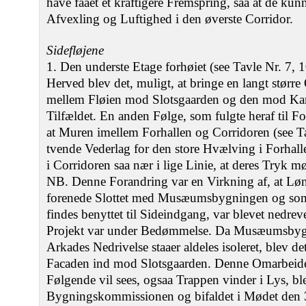
have faaet et kraftigere Fremspring, saa at de kun
Afvexling og Luftighed i den øverste Corridor.
Sidefløjene
1. Den underste Etage forhøiet (see Tavle Nr. 7, 1
Herved blev det, muligt, at bringe en langt større
mellem Fløien mod Slotsgaarden og den mod Kan
Tilfældet. En anden Følge, som fulgte heraf til Fo
at Muren imellem Forhallen og Corridoren (see Ta
tvende Vederlag for den store Hvælving i Forhal
i Corridoren saa nær i lige Linie, at deres Tryk m
NB. Denne Forandring var en Virkning af, at L
forenede Slottet med Musæumsbygningen og som
findes benyttet til Sideindgang, var blevet nedre
Projekt var under Bedømmelse. Da Musæumsbygn
Arkades Nedrivelse staaer aldeles isoleret, blev d
Facaden ind mod Slotsgaarden. Denne Omarbeide
Følgende vil sees, ogsaa Trappen vinder i Lys, ble
Bygningskommissionen og bifaldet i Mødet den 3