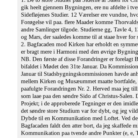
gik heelt gjennem Bygningen, ere nu afdelte i t
Sidefløjenes Studier. 12 Værelser ere vundne, hvo
Forøgelse vil paa. flere Maader komme Thorvalds
andre Samlinger tilgode. Studierne gg, Tavle 4, 13
og Mars, der saaledes komme til at staae hver for 
2. Bagfacaden mod Kirken har erholdt en symmet
er bragt mere i Harmoni med den øvrige Bygning
NB. Den første af disse Forandringer er forelag
bifaldet i Mødet den 31te Januar. Da Kommission
Januar til Stadsbygningskommissionen havde anh
mellem Kirken og Musæummet maatte bortfalde, 
paafulgte Forandringen Nr. 2. Herved maa jeg til
som laae paa den søndre Sido af Christus-Salen. D
Projekt; i de approberede Tegninger er den imidler
det søndre store Studium var for dybt, og jeg vil
Dybde til en Kommunikation med Loftet. Ved den
Bagfacaden faldt den atter bort, da jeg skaffede m
Kommunikation paa tvende andre Punkter (e, e, 