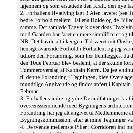
igjennem og som erstattede den Kraft, den nye fa
2. Forhallens Hvælving lagt 3 Alen lavere; (see Ta
bedre Forhold mellem Hallens Høide og de Billedstø
samme. Det samlede Tagværk over dens Hvælving
mod Gaarden har faaet en mere simplificeret og til
NB. Det havde alt i længere Tid været mit Ønske,
hensigtssvarende Forhold i Forhallen, og jeg var 
udføre den Forandring, som her fremlægges, da
den 10de Februar blev beslemt, at der skulde forla
Tømmeroverslag af Kapitain Kerrn. Da jeg endnu
til denne Forandring i Tegningen, blev Overslaget h
mundtlige Angivende og findes anført i Kapitain
Februar.
3. Forhallens indre og ydre Dørindfatninger kraft
overeensstemmende med Bygningens architektoni
Forandring har jeg alt angivet til Medlemmerne af
Bygningskommission, efter at mine Tegninger var
4. De tvende mellemste Piller i Corridoren ind mo