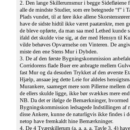
2. Den lange Skillerumsmur i begge Sidefløiene 
alle de mindste Studier, som ere betegnede “f” i 
Plads vundet, til at føre ikke allene Skorstensrør
have de sidste hidtil ikke været paatænkte, men g
de bleve opførte, da man saa med Lethed kunde 
ifald det skulde vise sig, at der med Hensyn til 
vilde behøves Opvarmelse om Vinteren. De angivn
miste den ene Stens Mur i Dybden.
3. De af den første Bygningskommission anbefal
Corridorens flade Buer ere anbragte mellem Gulv
fast Mur og da desuden Trykket af den øverste E
Hjælp, ansaae jeg dette Leie for aldeles hensigts
Murankere, saameget mere som Pillerne mellem d
de ellers skulde ligge, ikke bør svækkes mere end 
NB. Da det er ifølge de Bemærkninger, hvormed d
Bygningskommission ledsagede Indstillingen af mi
disse Ankere, kunne de naturligvis ikke findes i
netop have fremkaldt hine Bemærkninger.
4. De 4 Tværskillerum (a, a, a, a, Tavle 3, 4) have