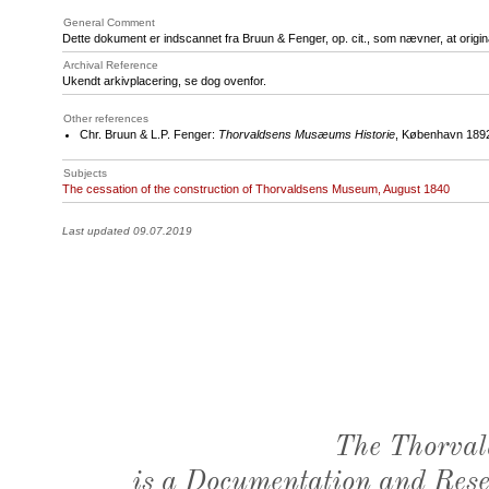
General Comment
Dette dokument er indscannet fra Bruun & Fenger, op. cit., som nævner, at origin
Archival Reference
Ukendt arkivplacering, se dog ovenfor.
Other references
Chr. Bruun & L.P. Fenger:
Thorvaldsens Musæums Historie
, København 1892
Subjects
The cessation of the construction of Thorvaldsens Museum, August 1840
Last updated 09.07.2019
The Thorval
is a Documentation and Resea