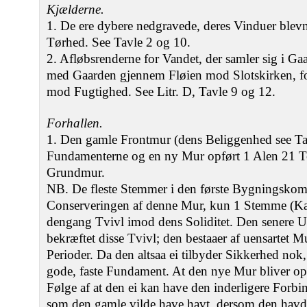
Kjælderne.
1. De ere dybere nedgravede, deres Vinduer blevne
Tørhed. See Tavle 2 og 10.
2. Afløbsrenderne for Vandet, der samler sig i Gaar
med Gaarden gjennem Fløien mod Slotskirken, fo
mod Fugtighed. See Litr. D, Tavle 9 og 12.
Forhallen.
1. Den gamle Frontmur (dens Beliggenhed see Tav
Fundamenterne og en ny Mur opført 1 Alen 21 
Grundmur.
NB. De fleste Stemmer i den første Bygningskom
Conserveringen af denne Mur, kun 1 Stemme (Kapi
dengang Tvivl imod dens Soliditet. Den senere Un
bekræftet disse Tvivl; den bestaaer af uensartet M
Perioder. Da den altsaa ei tilbyder Sikkerhed nok,
gode, faste Fundament. At den nye Mur bliver opf
Følge af at den ei kan have den inderligere Forbi
som den gamle vilde have havt, dersom den havde 