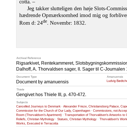
cotta. –
Jeg takker slutteligen den høje Slots-Commis
hædrende Opmærksomhed imod mig og forbliver 
de
Rom d: 24
. Novembr: 1832.
Archival Reference
Rigsarkivet, Rentekammeret, Slotsbygningskommission
Dalhoff, A. Thorvaldsen sager, II. Sager til C-Journalen
Document Type
Amanuensis
Ludvig Bødtch
Document by amanuensis
Thiele
Gengivet hos Thiele III, p. 470-472.
Subjects
Cancelled Journeys to Denmark
·
Alexander Frieze, Christiansborg Palace, Co
Commission for the Church of Our Lady, Copenhagen
·
Commissions, not Accep
Room (Thorvaldsen’s Apartment)
·
Transportation of Thorvaldsen's Artworks t
Reliefs, Christian Mythology
·
Statues, Christian Mythology
·
Thorvaldsen's Work
Works, Executed in Terracotta