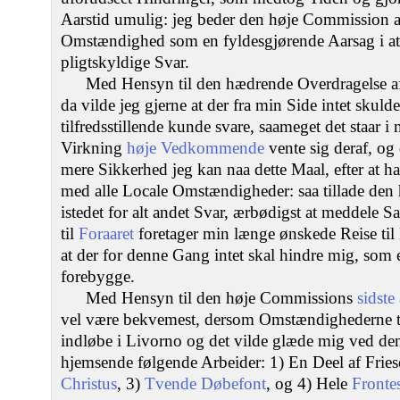
Aarstid umulig: jeg beder den høje Commission a
Omstændighed som en fyldesgjørende Aarsag i at 
pligtskyldige Svar.
Med Hensyn til den hædrende Overdragelse af 
da vilde jeg gjerne at der fra min Side intet skuld
tilfredsstillende kunde svare, saameget det staar 
Virkning
høje Vedkommende
vente sig deraf, og
mere Sikkerhed jeg kan naa dette Maal, efter at h
med alle Locale Omstændigheder: saa tillade den
istedet for alt andet Svar, ærbødigst at meddele S
til
Foraaret
foretager min længe ønskede Reise til
at der for denne Gang intet skal hindre mig, som e
forebygge.
Med Hensyn til den høje Commissions
sidste
vel være bekvemest, dersom Omstændighederne til
indløbe i Livorno og det vilde glæde mig ved de
hjemsende følgende Arbeider: 1) En Deel af Frie
Christus
, 3)
Tvende Døbefont
, og 4) Hele
Fronte