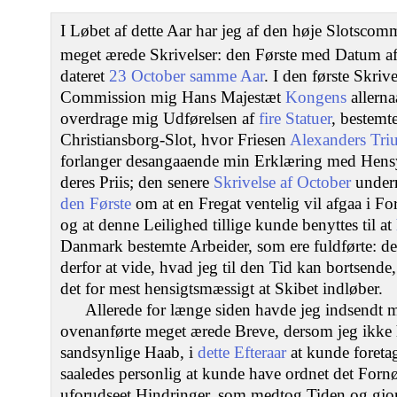
I Løbet af dette Aar har jeg af den høje Slotsco
meget ærede Skrivelser: den Første med Datum a
dateret
23 October samme Aar
. I den første Skri
Commission mig Hans Majestæt
Kongens
allerna
overdrage mig Udførelsen af
fire Statuer
, bestemte
Christiansborg-Slot, hvor Friesen
Alexanders Tri
forlanger desangaaende min Erklæring med Hensyn
deres Priis; den senere
Skrivelse af October
underr
den Første
om at en Fregat ventelig vil afgaa i Fo
og at denne Leilighed tillige kunde benyttes til at
Danmark bestemte Arbeider, som ere fuldførte: 
derfor at vide, hvad jeg til den Tid kan bortsende
det for mest hensigtsmæssigt at Skibet indløber.
Allerede for længe siden havde jeg indsendt 
ovenanførte meget ærede Breve, dersom jeg ikke 
sandsynlige Haab, i
dette Efteraar
at kunde foreta
saaledes personlig at kunde have ordnet det Fornø
uforudseet Hindringer, som medtog Tiden og gjor