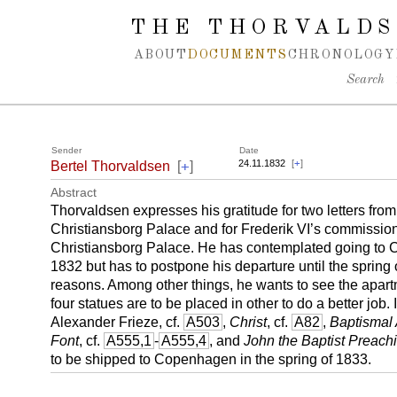
Spring navigation over
THE THORVALDS
ABOUT
DOCUMENTS
CHRONOLOGY
Search
Sender
Date
+
24.11.1832
[
+
]
Bertel Thorvaldsen
[
]
Abstract
Thorvaldsen expresses his gratitude for two letters fro
Christiansborg Palace and for Frederik VI’s commission 
Christiansborg Palace. He has contemplated going to 
1832 but has to postpone his departure until the spring 
reasons. Among other things, he wants to see the apa
four statues are to be placed in other to do a better job. 
Alexander Frieze, cf.
A503
,
Christ
, cf.
A82
,
Baptismal
Font
, cf.
A555,1
-
A555,4
, and
John the Baptist Preach
to be shipped to Copenhagen in the spring of 1833.