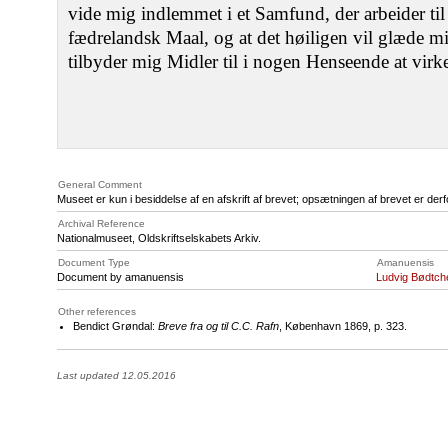
vide mig indlemmet i et Samfund, der arbeider til
fædrelandsk Maal, og at det høiligen vil glæde m
tilbyder mig Midler til i nogen Henseende at virk
General Comment
Museet er kun i besiddelse af en afskrift af brevet; opsætningen af brevet er derf
Archival Reference
Nationalmuseet, Oldskriftselskabets Arkiv.
Document Type
Amanuensis
Document by amanuensis
Ludvig Bødtch
Other references
Bendict Grøndal:
Breve fra og til C.C. Rafn
, København 1869, p. 323.
Last updated 12.05.2016