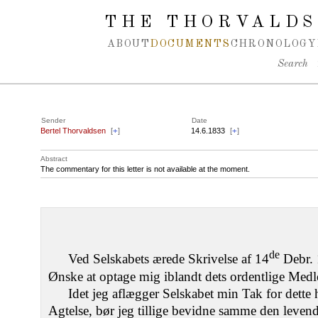
Spring navigation over
THE THORVALDS
ABOUT
DOCUMENTS
CHRONOLOGY
Search
Sender
Date
Bertel Thorvaldsen
[
+
]
14.6.1833
[
+
]
Abstract
The commentary for this letter is not available at the moment.
de
Ved Selskabets ærede Skrivelse af 14
Debr. 
Ønske at optage mig iblandt dets ordentlige Med
Idet jeg aflægger Selskabet min Tak for dette
Agtelse, bør jeg tillige bevidne samme den levende