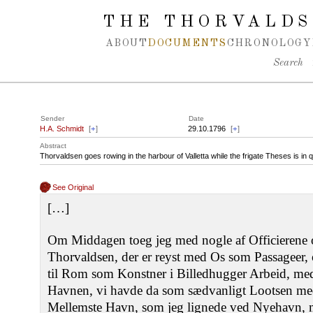
Spring navigation over
THE THORVALDS
ABOUT
DOCUMENTS
CHRONOLOGY
Search
Sender
Date
H.A. Schmidt
[
+
]
29.10.1796
[
+
]
Abstract
Thorvaldsen goes rowing in the harbour of Valletta while the frigate Theses is in 
See Original
[…]
Om Middagen toeg jeg med nogle af Officierene
Thorvaldsen, der er reyst med Os som Passageer,
til Rom som Konstner i Billedhugger Arbeid, m
Havnen, vi havde da som sædvanligt Lootsen med
Mellemste Havn, som jeg lignede ved Nyehavn, 