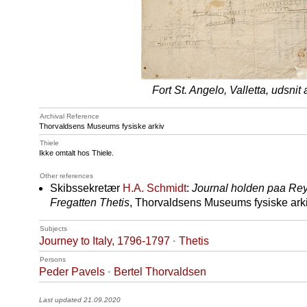
Fort St. Angelo, Valletta, udsnit 
Archival Reference
Thorvaldsens Museums fysiske arkiv
Thiele
Ikke omtalt hos Thiele.
Other references
Skibssekretær
H.A. Schmidt
:
Journal holden paa Reys
Fregatten Thetis
, Thorvaldsens Museums fysiske arkiv
Subjects
Journey to Italy, 1796-1797
·
Thetis
Persons
Peder Pavels
·
Bertel Thorvaldsen
Last updated 21.09.2020