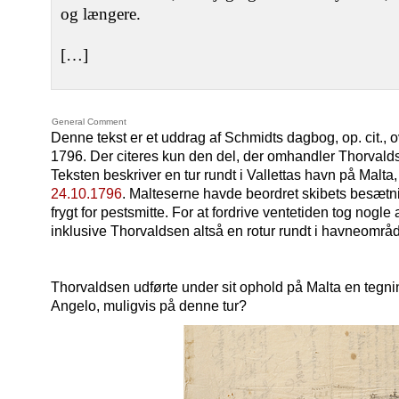
og længere.
[…]
General Comment
Denne tekst er et uddrag af Schmidts dagbog, op. cit., 
1796. Der citeres kun den del, der omhandler Thorvald
Teksten beskriver en tur rundt i Vallettas havn på Malta
24.10.1796
. Malteserne havde beordret skibets besætni
frygt for pestsmitte. For at fordrive ventetiden tog no
inklusive Thorvaldsen altså en rotur rundt i havneområ
Thorvaldsen udførte under sit ophold på Malta en tegning 
Angelo, muligvis på denne tur?