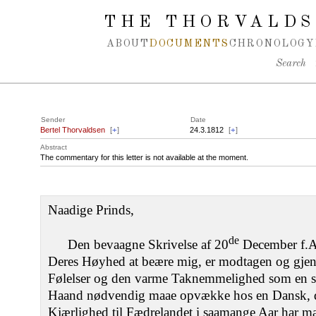
Spring navigation over
THE THORVALDS
ABOUT
DOCUMENTS
CHRONOLOGY
Search
Sender
Date
Bertel Thorvaldsen
[
+
]
24.3.1812
[
+
]
Abstract
The commentary for this letter is not available at the moment.
Naadige Prinds,
de
Den bevaagne Skrivelse af 20
December f.A.
Deres Høyhed at beære mig, er modtagen og gje
Følelser og den varme Taknemmelighed som en sa
Haand nødvendig maae opvække hos en Dansk, de
Kjærlighed til Fædrelandet i saamange Aar har ma