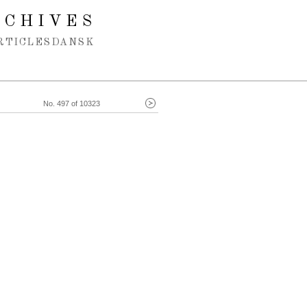
RCHIVES
RTICLES
DANSK
No. 497 of 10323