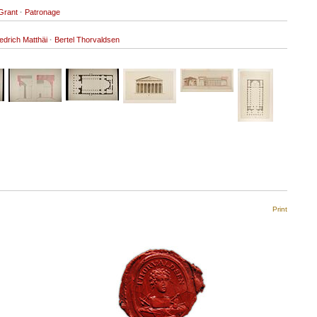
Grant
·
Patronage
iedrich Matthäi
·
Bertel Thorvaldsen
Print