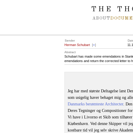
Spring navigation over
THE TH
ABOUT
DOCUME
Sender
Dat
Herman Schubart
[
+
]
11.
Abstract
Schubart has made some emendations in Stanley’
emendations and return the corrected letter to 
Jeg har med største Deltagelse læst De
som usigelig haver behaget mig og all
Danmarks berømteste Architecter
. Den
Deres Tegninger og Compositioner fort
Vi have i Livorno et Skib som tilhøre
Kiøbenhavn. Ved denne Skipper vil jeg
kostbare tid vil jeg selv skrive Akadem