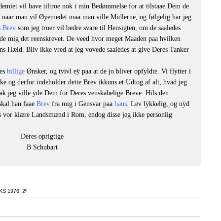
demiet vil have tiltroe nok i min Bedømmelse for at tilstaae Dem de
naar man vil Øyemedet maa man ville Midlerne, og følgelig har jeg
s Brev
som jeg troer vil bedre svare til Hensigten, om de saaledes
nde mig det reenskrevet. De veed hvor meget Maaden paa hvilken
ns Hæld. Bliv ikke vred at jeg vovede saaledes at give Deres Tanker
res
billige
Ønsker, og tvivl eÿ paa at de jo bliver opfyldte. Vi flytter i
ke og derfor indeholder dette Brev ikkuns et Udtog af alt, hvad jeg
ak jeg ville ÿde Dem for Deres venskabelige Breve. Hils den
skal han faae
Brev
fra mig i Gensvar paa
hans
. Lev lÿkkelig, og nÿd
s vor kiære Landsmænd i Rom, endog disse jeg ikke personlig
Deres oprigtige
B Schubart
KS 1976
, 2º