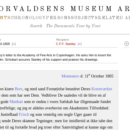
ORVALDSENS MUSEUM A
NTS
CHRONOLOGY
PERSONS
SUBJECTS
RELATED A
Search
The Documents Year by Year
e
Recipient
10.1805
[
+
]
C.F.F. Stanley
[
+
]
s letter to the Academy of Fine Arts in Copenhagen. He asks him to insert the
him. Schubart assures Stanley of his support and praises his drawings.
e
Montenero
d: 11
October 1805
res kiære
Brev
, og med sand Fornøÿelse beundret Deres
Konstværker
e dem som har seet Dem. Vedbliver De saaledes vil de blive en af
 gode
Matthæi
som er endnu i vores Sælskab har illigemaade fundet
reffelige; og jeg er aldeles overbevist om Akademiets Tilfredshed.
r JustieRaad
Frisch
og som ventelig om nogle Uger gaaer til
 sende Deres skiønne Tegninger; men for imidlertid at ikke tabe den
iet til og fortælle hvad jeg troer efter Samvittighed at kunne sige om