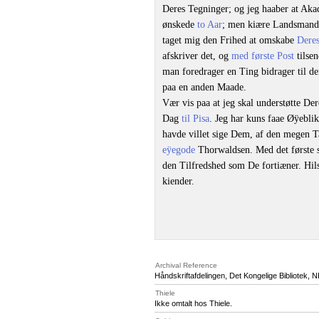
Deres Tegninger; og jeg haaber at Aka
ønskede
to Aar
; men kiære Landsmand 
taget mig den Frihed at omskabe
Dere
afskriver det, og
med første Post
tilse
man foredrager en Ting bidrager til de
paa en anden Maade.
Vær vis paa at jeg skal understøtte De
Dag
til Pisa
. Jeg har kuns faae Øÿeblik
havde villet sige Dem, af den megen T
eÿegode
Thorwaldsen. Med det første 
den Tilfredshed som De fortiæner. Hil
kiender.
Archival Reference
Håndskriftafdelingen, Det Kongelige Bibliotek,
N
Thiele
Ikke omtalt hos Thiele.