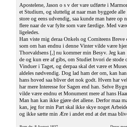
Apostelene, Jason o s v der vare udførte i Marmor 
et Studium, og sluttelig at naar man byggede alle S
store og eens udvendig, saa kunde man høre op n
flere naar de var fylte som vare færdige. Med væ
ligeledes.
Han viste mig deraa Onkels og Comiteens Breve o
som om han endnu i denne Vinter vilde være hj
Thorvaldsens [,] nu kommer min Besyv. Jeg kan
de og kun ere af gibs, om Studiet hvori de stode
Vinduer i Taget, og derpaa skal det være et Muse
aldeles nødvendig. Dog lad ham der om, kan han 
hans hoved saa bliver det nok godt. Hvem har v
har mere Interesse for Sagen end han. Selve Byg
vilde være endnu et Monument mere af hans Haa
Man han kan ikke gjøre det allene. Derfor maa 
kan, jeg for min Part skal ikke skye noget Arbei
og ikke sætte min Ære i andet end at det maa bli
Rom dn: 8 August 1837
Deres meg