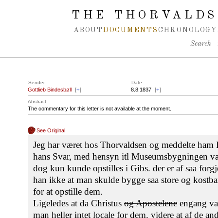
Spring navigation over
THE THORVALDS
ABOUT
DOCUMENTS
CHRONOLOGY
Search
Sender
Date
Gottlieb Bindesbøll
[
+
]
8.8.1837
[
+
]
Abstract
The commentary for this letter is not available at the moment.
See Original
Jeg har været hos Thorvaldsen og meddelte ham I
hans Svar, med hensyn itl Museumsbygningen var,
dog kun kunde opstilles i Gibs. der er af saa forgj
han ikke at man skulde bygge saa store og kostb
for at opstille dem.
Ligeledes at da Christus
og Apostelene
engang var
man heller intet locale for dem. videre at af de an