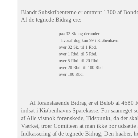
Blandt Subskribenterne er omtrent 1300 af Bond
Af de tegnede Bidrag ere:
paa 32 Sk. og derunder
hvoraf dog kun 99 i Kiøbenhavn.
over 32 Sk. til 1 Rbd.
over 1 Rbd. til 5 Rbd.
over 5 Rbd. til 20 Rbd.
over 20 Rbd. til 100 Rbd.
over 100 Rbd.
Af foranstaaende Bidrag er et Beløb af 4680 R
indsat i Kiøbenhavns Sparekasse. For saameget s
af Alle vistnok forønskede, Tidspunkt, da der s
Værket, troer Comitteen at man ikke bør udsætte
Indkassering af de tegnede Bidrag; Den haaber, he