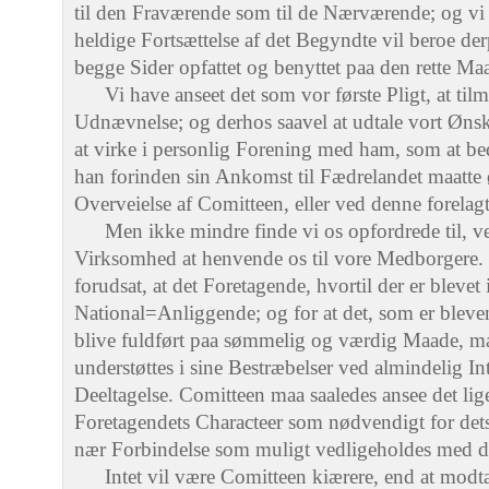
til den Fraværende som til de Nærværende; og vi
heldige Fortsættelse af det Begyndte vil beroe derp
begge Sider opfattet og benyttet paa den rette Ma
Vi have anseet det som vor første Pligt, at t
Udnævnelse; og derhos saavel at udtale vort Ønske 
at virke i personlig Forening med ham, som at be
han forinden sin Ankomst til Fædrelandet maatte 
Overveielse af Comitteen, eller ved denne forel
Men ikke mindre finde vi os opfordrede til, 
Virksomhed at henvende os til vore Medborgere. De
forudsat, at det Foretagende, hvortil der er bleve
National=Anliggende; og for at det, som er bleve
blive fuldført paa sømmelig og værdig Maade, m
understøttes i sine Bestræbelser ved almindelig I
Deeltagelse. Comitteen maa saaledes ansee det l
Foretagendets Characteer som nødvendigt for det
nær Forbindelse som muligt vedligeholdes med 
Intet vil være Comitteen kiærere, end at mod