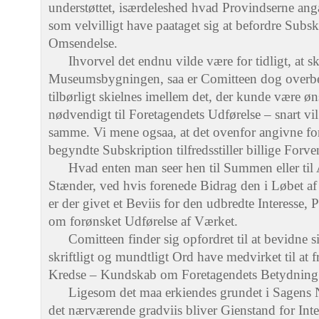
understøttet, isærdeleshed hvad Provindserne an
som velvilligt have paataget sig at befordre Subs
Omsendelse.
Ihvorvel det endnu vilde være for tidligt, at sk
Museumsbygningen, saa er Comitteen dog overbevi
tilbørligt skielnes imellem det, der kunde være øn
nødvendigt til Foretagendets Udførelse – snart vi
samme. Vi mene ogsaa, at det ovenfor angivne for
begyndte Subskription tilfredsstiller billige Forve
Hvad enten man seer hen til Summen eller til A
Stænder, ved hvis forenede Bidrag den i Løbet af 
er der givet et Beviis for den udbredte Interesse,
om forønsket Udførelse af Værket.
Comitteen finder sig opfordret til at bevidne s
skriftligt og mundtligt Ord have medvirket til at 
Kredse – Kundskab om Foretagendets Betydning 
Ligesom det maa erkiendes grundet i Sagens N
det nærværende gradviis bliver Gienstand for Inter