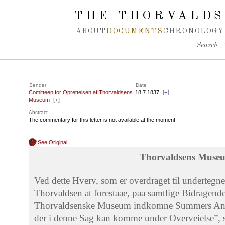
Spring navigation over
THE THORVALDS
ABOUT
DOCUMENTS
CHRONOLOGY
Search
Sender
Date
Comitteen for Oprettelsen af Thorvaldsens
18.7.1837
[
+
]
Museum
[
+
]
Abstract
The commentary for this letter is not available at the moment.
See Original
Thorvaldsens Muse
Ved dette Hverv, som er overdraget til undertegn
Thorvaldsen at forestaae, paa samtlige Bidragende
Thorvaldsenske Museum indkomne Summers Anven
der i denne Sag kan komme under Overveielse”, se