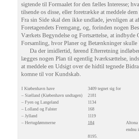
sigtende til Formaalet for den fælles Interesse; 
tilsende os disse, eller foretrække at meddele de
Fra sin Side skal den ikke undlade, jevnligen at
Foretagendets Fremgang, og, forinden nogen Beslu
Værkets Begyndelse og Fortsættelse, at indbyde Co
Forsamling, hvor Planer og Betænkninger skulle 
Da der imidlertid, førend Efterretning indløbe
lægges nogen Plan til egentlig Iværksættelse, ind
at meddele en Udsigt over de hidtil tegnede Bidra
komne til vor Kundskab.
I Kiøbenhavn have
3409 tegnet sig for
– Siælland (Kiøbenhavn undtagen)
2181
– Fyen og Langeland
1134
– Lolland og Falster
168
– Jylland
1119
– Hertugdømmerne
184
Altona 
endnu 
8195.