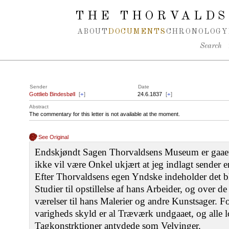
Spring navigation over
THE THORVALDS
ABOUT
DOCUMENTS
CHRONOLOGY
Search
Sender
Date
Gottlieb Bindesbøll
[
+
]
24.6.1837
[
+
]
Abstract
The commentary for this letter is not available at the moment.
See Original
Endskjøndt Sagen Thorvaldsens Museum er gaaet li
ikke vil være Onkel ukjært at jeg indlagt sender en
Efter Thorvaldsens egen Yndske indeholder det bl
Studier til opstillelse af hans Arbeider, og over de
værelser til hans Malerier og andre Kunstsager. F
varigheds skyld er al Træværk undgaaet, og alle l
Tagkonstrktioner antydede som Velvinger.