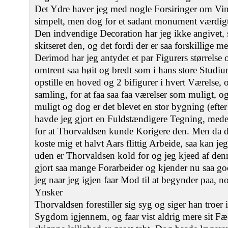
Det Ydre haver jeg med nogle Forsiringer om Vin
simpelt, men dog for et sadant monument værdig
Den indvendige Decoration har jeg ikke angivet, 
skitseret den, og det fordi der er saa forskillige
Derimod har jeg antydet et par Figurers størrelse o
omtrent saa høit og bredt som i hans store Studi
opstille en hoved og 2 bifigurer i hvert Værelse, o
samling, for at faa saa faa værelser som muligt, og 
muligt og dog er det blevet en stor bygning (efte
havde jeg gjort en Fuldstændigere Tegning, mede
for at Thorvaldsen kunde Korigere den. Men da det 
koste mig et halvt Aars flittig Arbeide, saa kan je
uden er Thorvaldsen kold for og jeg kjeed af denn
gjort saa mange Forarbeider og kjender nu saa g
jeg naar jeg igjen faar Mod til at begynder paa, no
Ynsker
Thorvaldsen forestiller sig syg og siger han troer
Sygdom igjennem, og faar vist aldrig mere sit Fæ