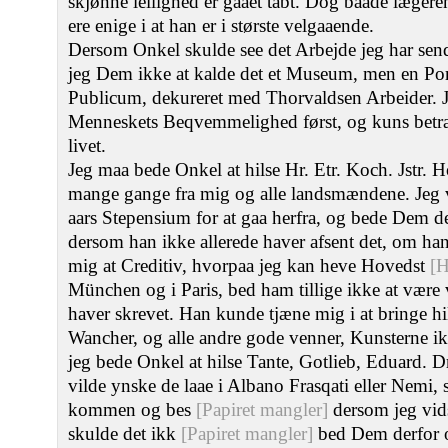
skjønne leilighed er gaaet tabt. Dog baade læger
ere enige i at han er i største velgaaende.
Dersom Onkel skulde see det Arbejde jeg har send
jeg Dem ikke at kalde det et Museum, men en Porti
Publicum, dekureret med Thorvaldsen Arbeider. Je
Menneskets Beqvemmelighed først, og kuns betra
livet.
Jeg maa bede Onkel at hilse Hr. Etr. Koch. Jstr. 
mange gange fra mig og alle landsmændene. Jeg ve
aars Stepensium for at gaa herfra, og bede Dem derf
dersom han ikke allerede haver afsent det, om han
mig at Creditiv, hvorpaa jeg kan heve Hovedst
[H
München og i Paris, bed ham tillige ikke at være 
haver skrevet. Han kunde tjæne mig i at bringe hils
Wancher, og alle andre gode venner, Kunsterne i
jeg bede Onkel at hilse Tante, Gotlieb, Eduard. D
vilde ynske de laae i Albano Frasqati eller Nemi, 
kommen og bes
[Papiret mangler]
dersom jeg vid
skulde det ikk
[Papiret mangler]
bed Dem derfor o