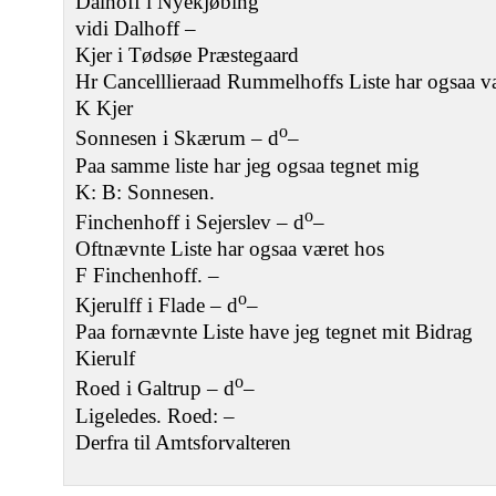
Dalhoff i Nyekjøbing
vidi Dalhoff –
Kjer i Tødsøe Præstegaard
Hr Cancelllieraad Rummelhoffs Liste har ogsaa v
K Kjer
o
Sonnesen i Skærum – d
–
Paa samme liste har jeg ogsaa tegnet mig
K: B: Sonnesen.
o
Finchenhoff i Sejerslev – d
–
Oftnævnte Liste har ogsaa været hos
F Finchenhoff. –
o
Kjerulff i Flade – d
–
Paa fornævnte Liste have jeg tegnet mit Bidrag
Kierulf
o
Roed i Galtrup – d
–
Ligeledes. Roed: –
Derfra til Amtsforvalteren