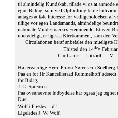
til almindelig Kundskab, tillade vi os at anmode 
egne Bidrag, som ved Opfordring til de Individuer
antages at føle Interesse for Vedligeholdelsen af 
tillige vor egen Landsmands, almindelige beundred
nationale Mindesmærkes Fremmende. Ethvert Bi
ubetydeligt, er ligesaa Kierkomment, som den Vel
Circulationen heraf anbefales den mueligste H
de
Thisted den 14
= Februar
Chr Caroc Lutzhøft M D:
Højærværdige Herre Provst Sørensen i Soelberg 
Paa en for Hr Kancellieraad Rummelhoff udstedt 
for Bidag.
J. C. Sørensen
Paa ovennævnte Indbydelse har ogsaa jeg tegnet
Due.
o
Wolf i Frøslev – d
–
Ligeledes J. W. Wolf.