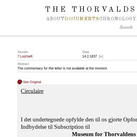
Spring navigation over
THE THORVALDS
ABOUT
DOCUMENTS
CHRONOLOGY
Search
Sender
Date
? Lutzhøft
14.2.1837
[
+
]
Abstract
The commentary for this letter is not available at the moment.
See Original
Circulaire
I det undertegnede opfylde den til os gjorte Opfo
Indbydelse til Subscription til
Museum for Thorvaldens