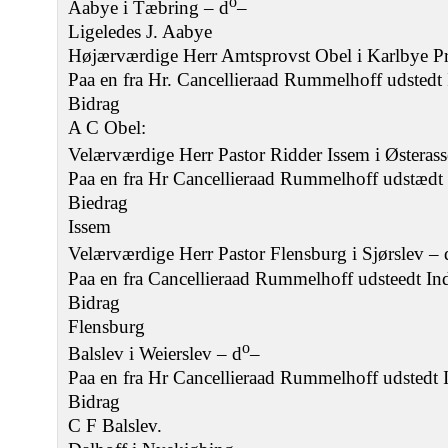
o
Aabye i Tæbring – d
–
Ligeledes J. Aabye
Højærværdige Herr Amtsprovst Obel i Karlbye P
Paa en fra Hr. Cancellieraad Rummelhoff udstedt 
Bidrag
A C Obel:
Velærværdige Herr Pastor Ridder Issem i Østerass
Paa en fra Hr Cancellieraad Rummelhoff udstædt I
Biedrag
Issem
Velærværdige Herr Pastor Flensburg i Sjørslev – 
Paa en fra Cancellieraad Rummelhoff udsteedt Ind
Bidrag
Flensburg
o
Balslev i Weierslev – d
–
Paa en fra Hr Cancellieraad Rummelhoff udstedt I
Bidrag
C F Balslev.