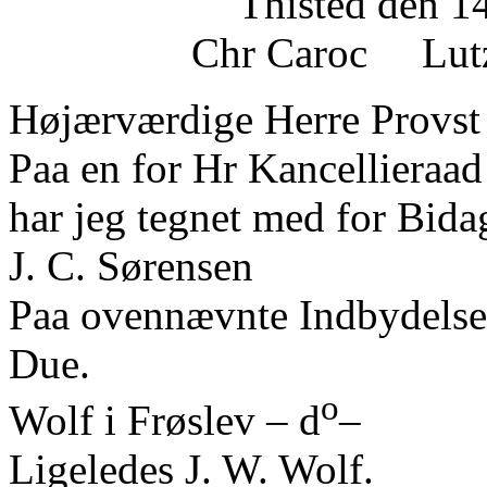
Thisted den 1
Chr Caroc Lut
Højærværdige Herre Provst 
Paa en for Hr Kancellieraa
har jeg tegnet med for Bida
J. C. Sørensen
Paa ovennævnte Indbydelse 
Due.
o
Wolf i Frøslev – d
–
Ligeledes J. W. Wolf.