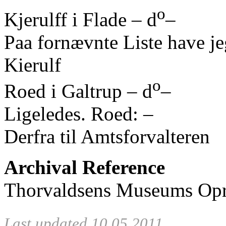
o
Kjerulff i Flade – d
–
Paa fornævnte Liste have je
Kierulf
o
Roed i Galtrup – d
–
Ligeledes. Roed: –
Derfra til Amtsforvalteren
Archival Reference
Thorvaldsens Museums Opre
Last updated 10.05.2011