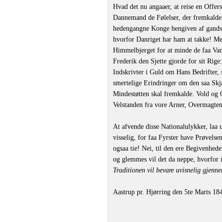
Hvad det nu angaaer, at reise en Offers
Dannemand de Følelser, der fremkalde F
hedengangne Konge hengiven af gandsk
hvorfor Danriget har ham at takke! Me
Himmelbjerget for at minde de faa V
Frederik den Sjette gjorde for sit Ri
Indskrivter i Guld om Hans Bedrifter,
smertelige Erindringer om den saa Skj
Mindestøtten skal fremkalde. Vold og 
Velstanden fra vore Arner, Overmagten
At afvende disse Nationalulykker, laa 
visselig, for faa Fyrster have Prøvels
ogsaa tie! Nei, til den ere Begivenhed
og glemmes vil det da neppe, hvorfor
Traditionen vil bevare uvisnelig gjen
Aastrup pr. Hjørring den 5te Marts 18