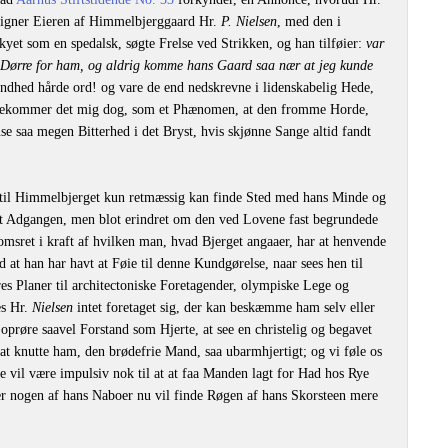
gner Eieren af Himmelbjerggaard Hr.
P. Nielsen
, med den i
yet som en spedalsk, søgte Frelse ved Strikken, og han tilføier:
var
e Dørre for ham, og aldrig komme hans Gaard saa nær at jeg kunde
ndhed hårde ord! og vare de end nedskrevne i lidenskabelig Hede,
forekommer det mig dog, som et Phænomen, at den fromme Horde,
e saa megen Bitterhed i det Bryst, hvis skjønne Sange altid fandt
til Himmelbjerget kun retmæssig kan finde Sted med hans Minde og
ret Adgangen, men blot erindret om den ved Lovene fast begrundede
omsret i kraft af hvilken man, hvad Bjerget angaaer, har at henvende
nd at han har havt at Føie til denne Kundgørelse, naar sees hen til
es Planer til architectoniske Foretagender, olympiske Lege og
es Hr.
Nielsen
intet foretaget sig, der kan beskæmme ham selv eller
oprøre saavel Forstand som Hjerte, at see en christelig og begavet
 at knutte ham, den brødefrie Mand, saa ubarmhjertigt; og vi føle os
e vil være impulsiv nok til at at faa Manden lagt for Had hos Rye
er nogen af hans Naboer nu vil finde Røgen af hans Skorsteen mere