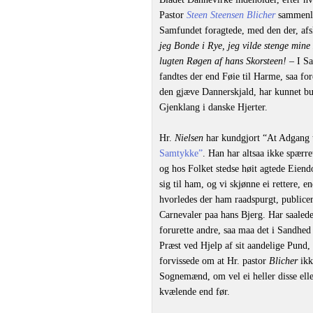
Pastor
Steen Steensen Blicher
sammenli
Samfundet foragtede, med den der, afsk
jeg Bonde i Rye, jeg vilde stenge min
lugten Røgen af hans Skorsteen!
– I Sa
fandtes der end Føie til Harme, saa 
den gjæve Dannerskjald, har kunnet bus
Gjenklang i danske Hjerter.
Hr.
Nielsen
har kundgjort “At Adgang 
Samtykke”
. Han har altsaa ikke spær
og hos Folket stedse høit agtede Eiend
sig til ham, og vi skjønne ei rettere, e
hvorledes der ham raadspurgt, publicer
Carnevaler paa hans Bjerg. Har saaled
forurette andre, saa maa det i Sandhed 
Præst ved Hjelp af sit aandelige Pund,
forvissede om at Hr. pastor
Blicher
ikk
Sognemænd, om vel ei heller disse ell
kvælende end før.