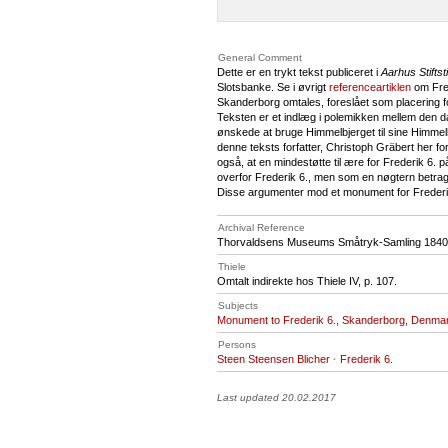
General Comment
Dette er en trykt tekst publiceret i
Aarhus Stifts
Slotsbanke. Se i øvrigt
referenceartiklen
om Fred
Skanderborg omtales, foreslået som placering fo
Teksten er et indlæg i polemikken mellem den da
ønskede at bruge Himmelbjerget til sine Himmel
denne teksts forfatter, Christoph Gräbert her f
også, at en mindestøtte til ære for Frederik 6.
overfor Frederik 6., men som en nøgtern betragtni
Disse argumenter mod et monument for Frederik
Archival Reference
Thorvaldsens Museums Småtryk-Samling 1840, A
Thiele
Omtalt indirekte hos Thiele IV, p. 107.
Subjects
Monument to Frederik 6., Skanderborg, Denma
Persons
Steen Steensen Blicher
·
Frederik 6.
Last updated 20.02.2017