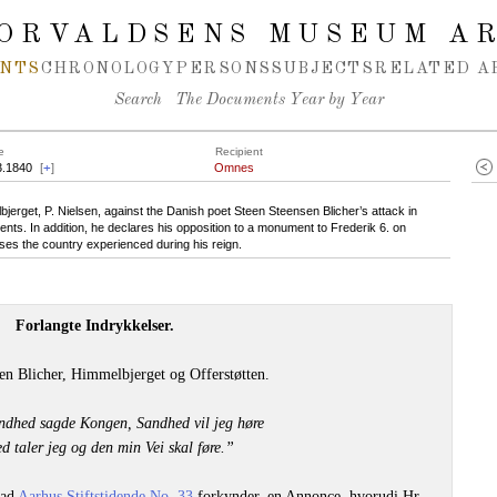
ORVALDSENS MUSEUM A
NTS
CHRONOLOGY
PERSONS
SUBJECTS
RELATED A
Search
The Documents Year by Year
e
Recipient
3.1840
[
+
]
Omnes
erget, P. Nielsen, against the Danish poet Steen Steensen Blicher’s attack in
vents. In addition, he declares his opposition to a monument to Frederik 6. on
ses the country experienced during his reign.
Forlangte Indrykkelser.
en Blicher, Himmelbjerget og Offerstøtten.
dhed sagde Kongen, Sandhed vil jeg høre
d taler jeg og den min Vei skal føre.”
vad
Aarhus Stiftstidende No. 33
forkynder, en Annonce, hvorudi Hr.