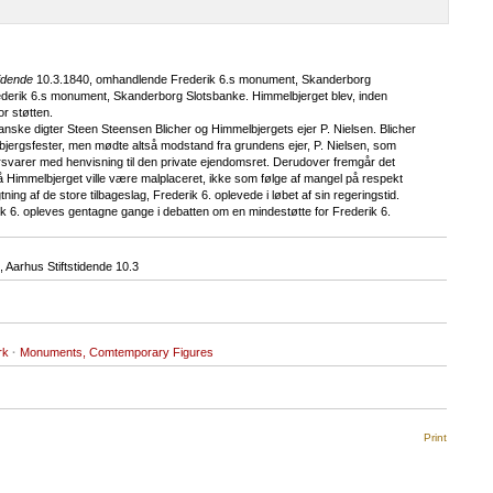
tidende
10.3.1840, omhandlende Frederik 6.s monument, Skanderborg
erik 6.s monument, Skanderborg Slotsbanke. Himmelbjerget blev, inden
r støtten.
nske digter Steen Steensen Blicher og Himmelbjergets ejer P. Nielsen. Blicher
bjergsfester, men mødte altså modstand fra grundens ejer, P. Nielsen, som
orsvarer med henvisning til den private ejendomsret. Derudover fremgår det
 på Himmelbjerget ville være malplaceret, ikke som følge af mangel på respekt
ng af de store tilbageslag, Frederik 6. oplevede i løbet af sin regeringstid.
 6. opleves gentagne gange i debatten om en mindestøtte for Frederik 6.
arhus Stiftstidende 10.3
rk
·
Monuments, Comtemporary Figures
Print