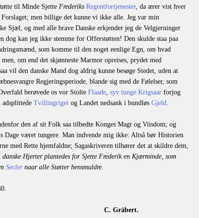
tøtte til Minde Sjette
Frederiks
Regentfortjenester
, da ærer vist hver
orslaget; men billige det kunne vi ikke alle. Jeg var min
e Sjæl, og med alle brave Danske erkjender jeg de Velgjerninger
n dog kan jeg ikke stemme for Offerstøtten! Den skulde staa paa
andringsmænd, som komme til den noget eenlige Egn, om hvad
ge: men, om end det skjønneste Marmor opreises, prydet med
 saa vil den danske Mand dog aldrig kunne besøge Stedet, uden at
æbnesvangre Regjeringsperiode, blande sig med de Følelser, som
Overfald berøvede os vor Stolte
Flaade
,
syv tunge Krigsaar
forjog
 adsplittede
Tvillingriget
og Landet nedsank i bundløs
Gjeld
.
udenfor den af sit Folk saa tilbedte Konges Magt og Viisdom; og
ens Dage været tungere. Man indvende mig ikke: Altså bør Historien
erne med Rette hjemfaldne; Sagaskriveren tilhører det at skildre dem,
i danske Hjerter plantedes for Sjette Frederik en Kjærminde, som
nem
Secler
naar alle Støtter hensmuldre.
40.
C. Gräbert.