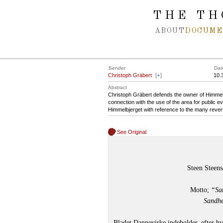
Spring navigation over
THE TH
ABOUT
DOCUME
Sender
Dat
Christoph Gräbert
[
+
]
10.
Abstract
Christoph Gräbert defends the owner of Himmelbj
connection with the use of the area for public e
Himmelbjerget with reference to the many rever
See Original
Steen Steens
Motto;
“San
Sandhe
Bladet Dannevirke indeholder, efter h