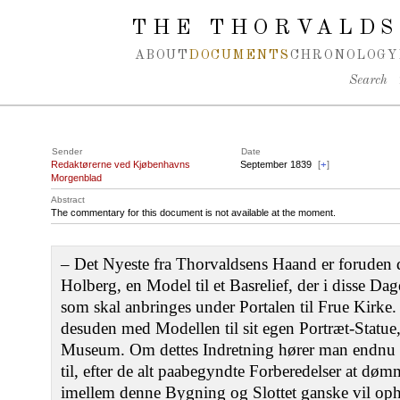
Spring navigation over
THE THORVALDS
ABOUT
DOCUMENTS
CHRONOLOGY
Search
Sender
Date
Redaktørerne ved Kjøbenhavns
September 1839
[
+
]
Morgenblad
Abstract
The commentary for this document is not available at the moment.
‒ Det Nyeste fra Thorvaldsens Haand er foruden de
Holberg, en Model til et Basrelief, der i disse Dag
som skal anbringes under Portalen til Frue Kirke. 
desuden med Modellen til sit egen Portræt-Statue,
Museum. Om dettes Indretning hører man endnu i
til, efter de alt paabegyndte Forberedelser at døm
imellem denne Bygning og Slottet ganske vil oph