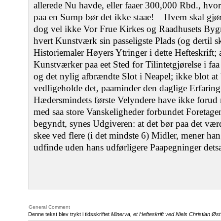
allerede Nu havde, eller faaer 300,000 Rbd., hvo
paa en Sump bør det ikke staae! – Hvem skal gjør
dog vel ikke Vor Frue Kirkes og Raadhusets Byg
hvert Kunstværk sin passeligste Plads (og dertil s
Historiemaler Høyers Ytringer i dette Hefteskrift;
Kunstværker paa eet Sted for Tilintetgjørelse i fa
og det nylig afbrændte Slot i Neapel; ikke blot a
vedligeholde det, paaminder den daglige Erfaring!
Hædersmindets første Velyndere have ikke forud 
med saa store Vanskeligheder forbundet Foretag
begyndt, synes Udgiveren: at det bør paa det værd
skee ved flere (i det mindste 6) Midler, mener han,
udfinde uden hans udførligere Paapegninger dets
General Comment
Denne tekst blev trykt i tidsskriftet
Minerva, et Hefteskrift ved Niels Christian Øst