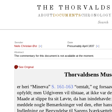
Spring navigation over
THE THORVALDS
ABOUT
DOCUMENTS
CHRONOLOGY
Search
Sender
Date
Niels Christian Øst
[
+
]
Presumably April 1837
[
+
]
Abstract
The commentary for this document is not available at the moment.
See Original
Thorvaldsens Mu
er heri “Minerva”
S. 161-163
“omtalt,” og forsaav
opfyldt; men Udgiveren vil tilstaae, at ikke var d
Maade at slippe fra sit Løvte, da han isindehavde:
meddele nogle Bemærkninger ved den, efter hans
Indledning og Begyndelse til Sagens Iværksættelse