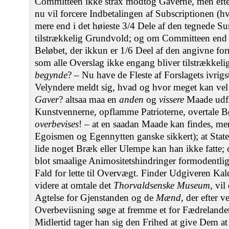
Committeen ikke strax modtog Gaverne, men efte
nu vil forcere Indbetalingen af Subscriptionen (
mere end i det høieste 3/4 Dele af den tegnede 
tilstrækkelig Grundvold; og om Committeen end 
Beløbet, der ikkun er 1/6 Deel af den angivne f
som alle Overslag ikke engang bliver tilstrækkeli
begynde
? – Nu have de Fleste af Forslagets ivrigs
Velyndere meldt sig, hvad og hvor meget kan vel 
Gaver
? altsaa maa en
anden
og
vissere
Maade udfi
Kunstvennerne, opflamme Patrioterne, overtale 
overbevises
! – at en saadan Maade kan findes, me
Egoismen og Egennytten ganske sikkert); at State
lide noget Bræk eller Ulempe kan han ikke fatte; o
blot smaalige Animositetshindringer formodentlige
Fald for lette til Overvægt. Finder Udgiveren Kald
videre at omtale det
Thorvaldsenske Museum
, vil
Agtelse for Gjenstanden og de
Mænd
, der efter v
Overbeviisning søge at fremme et for Fædrelande
Midlertid tager han sig den Frihed at give Dem a