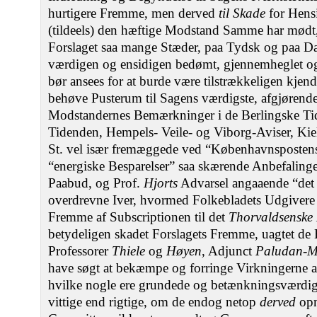
hurtigere Fremme, men derved
til Skade
for Hens
(tildeels) den hæftige Modstand Samme har mødt, 
Forslaget saa mange Stæder, paa Tydsk og paa Dan
værdigen og ensidigen bedømt, gjennemheglet og la
bør ansees for at burde være tilstrækkeligen kjendt
behøve Pusterum til Sagens værdigste, afgjørend
Modstandernes Bemærkninger i de Berlingske Ti
Tidenden, Hempels- Veile- og Viborg-Aviser, Kiel
St. vel især fremæggede ved “Københavnsposten
“energiske Besparelser” saa skærende Anbefalinge
Paabud, og Prof.
Hjorts
Advarsel angaaende “de
overdrevne Iver, hvormed Folkebladets Udgivere h
Fremme af Subscriptionen til det
Thorvaldsensk
betydeligen skadet Forslagets Fremme, uagtet de
Professorer
Thiele
og
Høyen
, Adjunct
Paludan-M
have søgt at bekæmpe og forringe Virkningerne a
hvilke nogle ere grundede og betænkningsværdig
vittige end rigtige, om de endog netop
derved
op