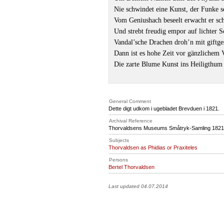
Nie schwindet eine Kunst, der Funke 
Vom Geniushach beseelt erwacht er sc
Und strebt freudig empor auf lichter 
Vandal’sche Drachen droh’n mit gift
Dann ist es hohe Zeit vor gänzlichem 
Die zarte Blume Kunst ins Heiligthum 
General Comment
Dette digt udkom i ugebladet Brevduen i 1821.
Archival Reference
Thorvaldsens Museums Småtryk-Samling 1821
Subjects
Thorvaldsen as Phidias or Praxiteles
Persons
Bertel Thorvaldsen
Last updated 04.07.2014