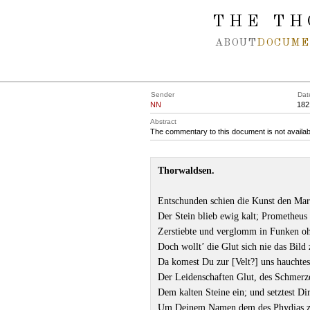
Spring navigation over
THE TH
ABOUT
DOCUME
Sender
Dat
NN
182
Abstract
The commentary to this document is not availab
Thorwaldsen.
Entschunden schien die Kunst den Mar
Der Stein blieb ewig kalt; Prometheus 
Zerstiebte und verglomm in Funken o
Doch wollt’ die Glut sich nie das Bil
Da komest Du zur [Velt?] uns hauchte
Der Leidenschaften Glut, des Schmerz
Dem kalten Steine ein; und setztest Di
Um Deinem Namen dem des Phydias z