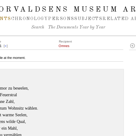
ORVALDSENS MUSEUM A
NTS
CHRONOLOGY
PERSONS
SUBJECTS
RELATED A
Search
The Documents Year by Year
e
Recipient
1
[
+
]
Omnes
le at the moment.
mor zu beseelen,
Feuerstral
hne Zahl,
d zum Wohnsitz wählen.
st warme Seelen,
ens wilde Qual,
r ein Mahl,
u vermählen.