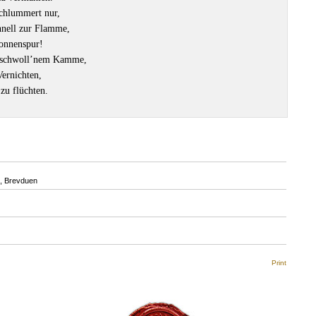
schlummert nur,
hnell zur Flamme,
Sonnenspur!
geschwoll’nem Kamme,
Vernichten,
zu flüchten.
, Brevduen
Print