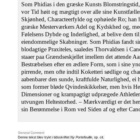
Som Phidias i den græske Kunsts Blomstringstid, 
vor Tid høit og mægtigt over alle sine Kunstfæll
Skjønhed, Characteerfylde og ophøiede Ro; han har
græske Mesterværkers Adel og Kydskhed og, m
Følelsens Dybde og Inderlighed, at belive dem t
eiendommelige Skabninger. Som Phidias fandt s
blodagtige Praxiteles, saaledes Thorvaldsen i C
staaer paa Grændseskjellet imellem det attende 
Bestræbelsen efter en ædlere Form, som i sine ynd
pirrende, men ofte indtil Koketteri sødlige og cha
aabenbarer den sunde, kraftfulde Naturlighed, ei 
som former bløde Qvindeskikkelser, men hvis Her
Dimensioner og krampagtigt udprægede Athletlemm
utvungen Heltestorhed. ‒ Mærkværdigt er det he
sin Berømmelse i Rom ved Siden af og efter Can
General Comment
Denne tekst blev trykt i tidsskriftet
Ny Portefeuille
, op. cit.