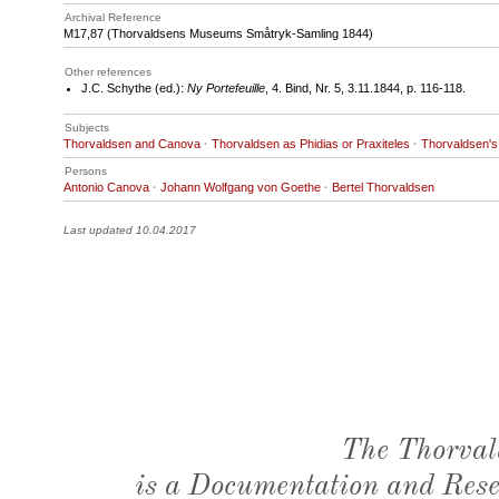
Archival Reference
M17
,87 (Thorvaldsens Museums Småtryk-Samling 1844)
Other references
J.C. Schythe (ed.):
Ny Portefeuille
, 4. Bind, Nr. 5, 3.11.1844, p. 116-118.
Subjects
Thorvaldsen and Canova
·
Thorvaldsen as Phidias or Praxiteles
·
Thorvaldsen's
Persons
Antonio Canova
·
Johann Wolfgang von Goethe
·
Bertel Thorvaldsen
Last updated 10.04.2017
The Thorval
is a Documentation and Resea