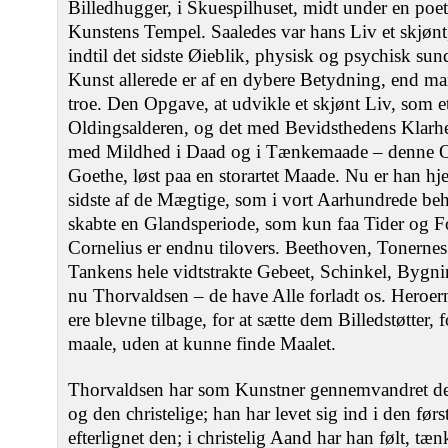
Billedhugger, i Skuespilhuset, midt under en poe
Kunstens Tempel. Saaledes var hans Liv et skjønt, 
indtil det sidste Øieblik, physisk og psychisk sun
Kunst allerede er af en dybere Betydning, end 
troe. Den Opgave, at udvikle et skjønt Liv, som e
Oldingsalderen, og det med Bevidsthedens Klarh
med Mildhed i Daad og i Tænkemaade ‒ denne Op
Goethe, løst paa en storartet Maade. Nu er han hj
sidste af de Mægtige, som i vort Aarhundrede be
skabte en Glandsperiode, som kun faa Tider og Fo
Cornelius er endnu tilovers. Beethoven, Tonerne
Tankens hele vidtstrakte Gebeet, Schinkel, Bygn
nu Thorvaldsen ‒ de have Alle forladt os. Heroern
ere blevne tilbage, for at sætte dem Billedstøtter, 
maale, uden at kunne finde Maalet.
Thorvaldsen har som Kunstner gennemvandret de
og den christelige; han har levet sig ind i den førs
efterlignet den; i christelig Aand har han følt, tænk