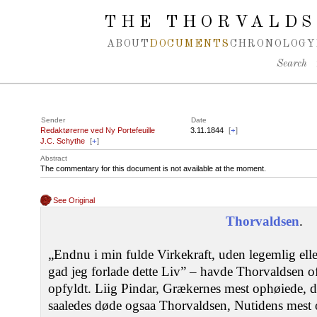
Spring navigation over
THE THORVALDS
ABOUT
DOCUMENTS
CHRONOLOGY
Search
Sender
Date
Redaktørerne ved Ny Portefeuille
3.11.1844
[
+
]
J.C. Schythe
[
+
]
Abstract
The commentary for this document is not available at the moment.
See Original
Thorvaldsen
.
„Endnu i min fulde Virkekraft, uden legemlig el
gad jeg forlade dette Liv” ‒ havde Thorvaldsen o
opfyldt. Liig Pindar, Grækernes mest ophøiede, dr
saaledes døde ogsaa Thorvaldsen, Nutidens mest o