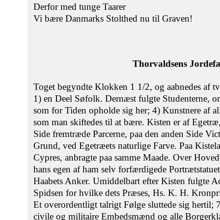
Derfor med tunge Taarer
Vi bære Danmarks Stolthed nu til Graven!
Thorvaldsens Jordef
Toget begyndte Klokken 1 1/2, og aabnedes af tv
1) en Deel Søfolk. Dernæst fulgte Studenterne, om
som for Tiden opholde sig her; 4) Kunstnere af all
som man skiftedes til at bære. Kisten er af Egetr
Side fremtræde Parcerne, paa den anden Side Vict
Grund, ved Egetræets naturlige Farve. Paa Kistel
Cypres, anbragte paa samme Maade. Over Hovede
hans egen af ham selv forfærdigede Portrætstatuette
Haabets Anker. Umiddelbart efter Kisten fulgte 
Spidsen for hvilke dets Præses, Hs. K. H. Kronpr
Et overordentligt talrigt Følge sluttede sig hertil; 
civile og militaire Embedsmænd og alle Borgerkla