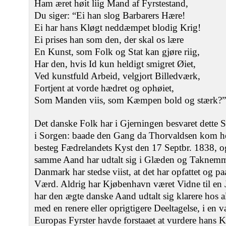
Ham æret høit liig Mand af Fyrstestand,
Du siger: “Ei han slog Barbarers Hære!
Ei har hans Kløgt neddæmpet blodig Krig!
Ei prises han som den, der skal os lære
En Kunst, som Folk og Stat kan gjøre riig,
Har den, hvis Id kun heldigt smigret Øiet,
Ved kunstfuld Arbeid, velgjort Billedværk,
Fortjent at vorde hædret og ophøiet,
Som Manden viis, som Kæmpen bold og stærk?”
Det danske Folk har i Gjerningen besvaret dette
i Sorgen: baade den Gang da Thorvaldsen kom her
besteg Fædrelandets Kyst den 17 Septbr. 1838, 
samme Aand har udtalt sig i Glæden og Taknemm
Danmark har stedse viist, at det har opfattet og p
Værd. Aldrig har Kjøbenhavn været Vidne til en 
har den ægte danske Aand udtalt sig klarere hos al
med en renere eller oprigtigere Deeltagelse, i en 
Europas Fyrster havde forstaaet at vurdere hans 