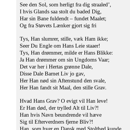
See den Sol, som herligt fra dig straaled’,
I hvis Glands saa stolt du baded Dig,
Har sin Bane fuldendt – fundet Maalet;
Og fra Støvets Lænker gjort sig fri
Tys, Han slumrer, stille, væk Ham ikke;
Seer Du Engle om Hans Leie staaer!
Tys, Han drømmer, milde er Hans Blikke:
Ja Han drømmer om sin Ungdoms Vaar;
Det var her i Hertas grønne Dale,
Disse Dale Barnet Liv jo gav,
Her Han nød sin Aftenstund den svale,
Her Han fandt sit Maal, den stille Grav.
Hvad Hans Grav? O evigt vil Han leve!
Er Han død, der trylled Alt til Liv?!
Han hvis Navn beundrende vil hæve
Sig til Efterverdners fjerne Bliv?!
Han, som hver en Dansk med Stolthed kunde