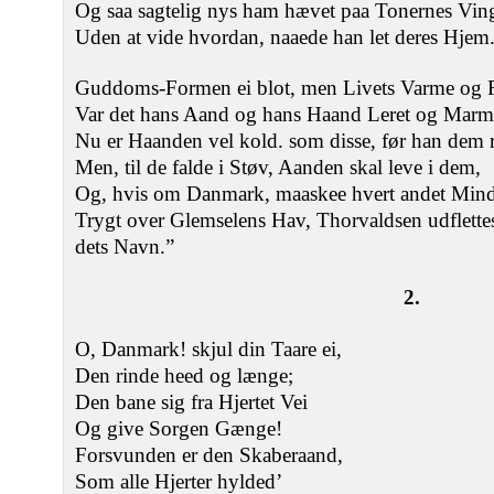
Og saa sagtelig nys ham hævet paa Tonernes Ving
Uden at vide hvordan, naaede han let deres Hjem
Guddoms-Formen ei blot, men Livets Varme og 
Var det hans Aand og hans Haand Leret og Marmo
Nu er Haanden vel kold. som disse, før han dem r
Men, til de falde i Støv, Aanden skal leve i dem,
Og, hvis om Danmark, maaskee hvert andet Minde
Trygt over Glemselens Hav, Thorvaldsen udflette
dets Navn.”
2.
O, Danmark! skjul din Taare ei,
Den rinde heed og længe;
Den bane sig fra Hjertet Vei
Og give Sorgen Gænge!
Forsvunden er den Skaberaand,
Som alle Hjerter hylded’