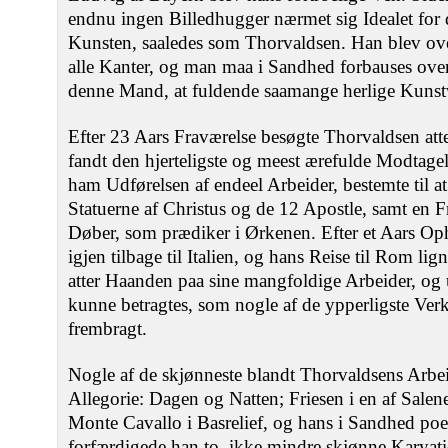
endnu ingen Billedhugger nærmet sig Idealet for
Kunsten, saaledes som Thorvaldsen. Han blev over
alle Kanter, og man maa i Sandhed forbauses ove
denne Mand, at fuldende saamange herlige Kunst
Efter 23 Aars Fraværelse besøgte Thorvaldsen at
fandt den hjerteligste og meest ærefulde Modtage
ham Udførelsen af endeel Arbeider, bestemte til a
Statuerne af Christus og de 12 Apostle, samt en F
Døber, som prædiker i Ørkenen. Efter et Aars O
igjen tilbage til Italien, og hans Reise til Rom l
atter Haanden paa sine mangfoldige Arbeider, og 
kunne betragtes, som nogle af de ypperligste Ver
frembragt.
Nogle af de skjønneste blandt Thorvaldsens Arbeid
Allegorie: Dagen og Natten; Friesen i en af Salene
Monte Cavallo i Basrelief, og hans i Sandhed poet
forfærdigede han to, ikke mindre skjønne Karyati