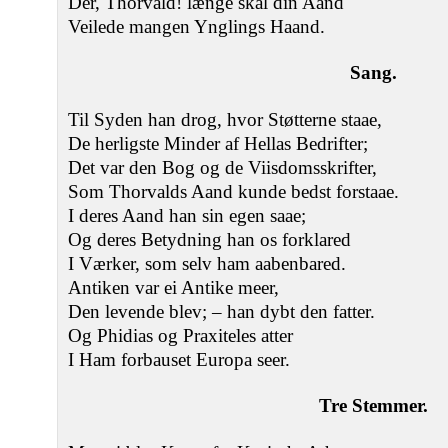
Der, Thorvald! længe skal din Aand
Veilede mangen Ynglings Haand.
Sang.
Til Syden han drog, hvor Støtterne staae,
De herligste Minder af Hellas Bedrifter;
Det var den Bog og de Viisdomsskrifter,
Som Thorvalds Aand kunde bedst forstaae.
I deres Aand han sin egen saae;
Og deres Betydning han os forklared
I Værker, som selv ham aabenbared.
Antiken var ei Antike meer,
Den levende blev; – han dybt den fatter.
Og Phidias og Praxiteles atter
I Ham forbauset Europa seer.
Tre Stemmer.