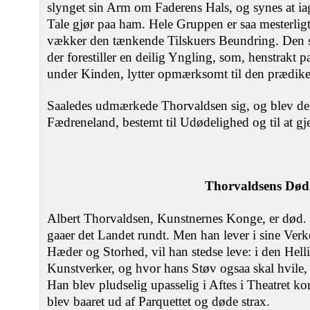
slynget sin Arm om Faderens Hals, og synes at ia
Tale gjør paa ham. Hele Gruppen er saa mesterligt
vækker den tænkende Tilskuers Beundring. Den sl
der forestiller en deilig Yngling, som, henstrakt
under Kinden, lytter opmærksomt til den prædik
Saaledes udmærkede Thorvaldsen sig, og blev den
Fædreneland, bestemt til Udødelighed og til at gj
Thorvaldsens Død
Albert Thorvaldsen, Kunstnernes Konge, er død
gaaer det Landet rundt. Men han lever i sine Verk
Hæder og Storhed, vil han stedse leve: i den Hell
Kunstverker, og hvor hans Støv ogsaa skal hvile, 
Han blev pludselig upasselig i Aftes i Theatret ko
blev baaret ud af Parquettet og døde strax.