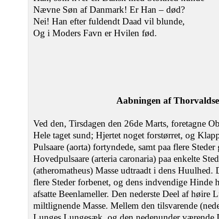
Nævne Søn af Danmark! Er Han – død?
Nei! Han efter fuldendt Daad vil blunde,
Og i Moders Favn er Hvilen fød.
Aabningen af Thorvalds
Ved den, Tirsdagen den 26de Marts, foretagne Obd
Hele taget sund; Hjertet noget forstørret, og Klappe
Pulsaare (aorta) fortyndede, samt paa flere Steder
Hovedpulsaare (arteria caronaria) paa enkelte Sted
(atheromatheus) Masse udtraadt i dens Huulhed. D
flere Steder forbenet, og dens indvendige Hinde 
afsatte Beenlameller. Den nederste Deel af høire L
miltlignende Masse. Mellem den tilsvarende (nede
Lunges Lungesæk, og den nedenunder værende De