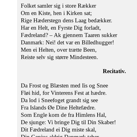
Folket samler sig i store Rækker
Om en Kiste, hen i Kirken sat;
Rige Hæderstegn dens Laag bedækker.
Har en Helt, en Fyrste Dig forladt,
Fædreland? – Ak gjennem Taaren sukker
Danmark: Nei! det var en Billedhugger!
Men ei Helten, over trætte Been,
Reiste selv sig større Mindesteen.
Recitativ.
Da Frost og Blæsten med Iis og Snee
Fløi hid, for Vinterens Fest at hædre.
Da lod i Sneefoget grandt sig see
Fra Islands Øe Dine Heltefædre.
Som Engle kom de fra Himlens Hal,
De sjunge: Vi bringe Dig til Din Skaber!
Dit Fædreland ei Dig miste skal,
Din Genius aldrig Danmark taber.