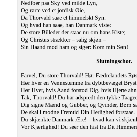
Nedfoer paa Sky ved milde Lyn,
Og rørte ved et jordisk Øie,
Da Thorvald saae et himmelskt Syn.
Og hvad han saae, han Danmark viste:
De store Billeder der staae nu om hans Kiste;
Og Christus strækker – salig skjøn –
Sin Haand mod ham og siger: Kom min Søn!
Slutningschor.
Farvel, Du store Thorvald! Hør Fædrelandets Røs
Hør hver en Vennestemme fra dybtbevæget Bryst
Hør Hver, hvis Aand forstod Dig, hvis Hjerte ah
Tak, Thorvald! Du har adspredt den tykke Taage
Dig signe Mænd og Gubber, og Qvinder, Børn sa
De skal i modne Fremtid Din Herlighed forstaae.
Du skjænkte Danmark Ære! – hvad kan vi skjæn
Vor Kjærlighed! Du seer den hist fra Dit Himmer