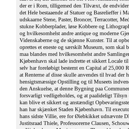
der er i Rom, tilligemed den Tilvæxt, de endvider
det Hele bestaaende af Statuer og Basrelieffer i 
udskaarne Stene, Paster, Broncer, Terracotter, Meda
stukne Kobberplader, løse Kobbere og Lithograp
og hvilkesomhelst andre antique og moderne Gjen
Videnskaberne og de skjønne Kunster. Til at opbe
oprettes et eneste og særskilt Museum, som skal
maa blandes med hvilkesomhelst andre Samlinger
Kjøbenhavn skal lade indrette et sikkert Locale t
selv har foreløbigt bestemt en Capital af 25,000 R
at Renterne af disse skulle anvendes til hvad der 
hensigtsmæssige Opstilling og til Museets indven
den Anskuelse, at denne Bygning paa Communen
forsvarligt vedligeholdes, og at paalideligt Tilsyn
kan blive et sikkert og anstændigt Opbevaringsste
han har skjænket Staden Kjøbenhavn. Til executor
hans sidste Villie, ere for Øiebkikket udnævnte D
Justitsraad Thiele, Professorerne Clausen, Scho