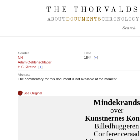
Spring navigation over
THE THORVALDS
ABOUT
DOCUMENTS
CHRONOLOGY
Search
Sender
Date
NN
1844
[
+
]
Adam Oehlenschläger
H.C. Ørsted
[
+
]
Abstract
The commentary for this document is not available at the moment.
See Original
Mindekrands
over
Kunstnernes Kon
Billedhuggeren
Conferenceraad