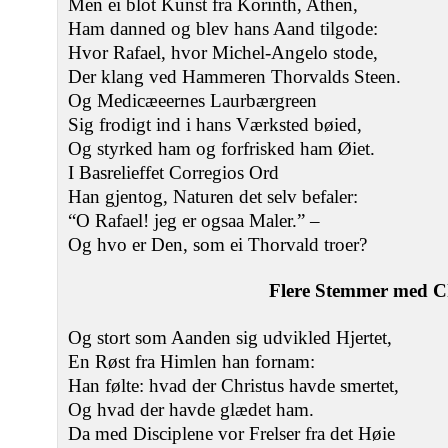
Men ei blot Kunst fra Korinth, Athen,
Ham danned og blev hans Aand tilgode:
Hvor Rafael, hvor Michel-Angelo stode,
Der klang ved Hammeren Thorvalds Steen.
Og Medicæeernes Laurbærgreen
Sig frodigt ind i hans Værksted bøied,
Og styrked ham og forfrisked ham Øiet.
I Basrelieffet Corregios Ord
Han gjentog, Naturen det selv befaler:
“O Rafael! jeg er ogsaa Maler.” –
Og hvo er Den, som ei Thorvald troer?
Flere Stemmer med C
Og stort som Aanden sig udvikled Hjertet,
En Røst fra Himlen han fornam:
Han følte: hvad der Christus havde smertet,
Og hvad der havde glædet ham.
Da med Disciplene vor Frelser fra det Høie