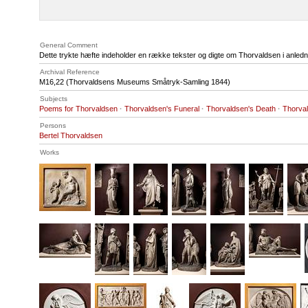
General Comment
Dette trykte hæfte indeholder en række tekster og digte om Thorvaldsen i anledn
Archival Reference
M16
,22 (Thorvaldsens Museums Småtryk-Samling 1844)
Subjects
Poems for Thorvaldsen
·
Thorvaldsen's Funeral
·
Thorvaldsen's Death
·
Thorva
Persons
Bertel Thorvaldsen
Works