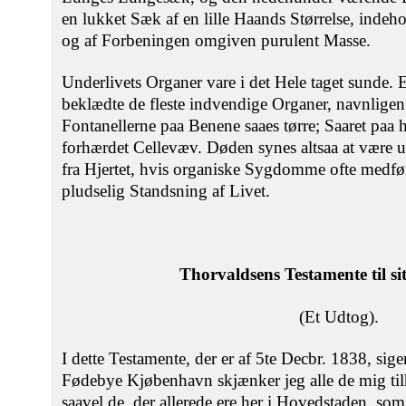
en lukket Sæk af en lille Haands Størrelse, indeh
og af Forbeningen omgiven purulent Masse.
Underlivets Organer vare i det Hele taget sunde. 
beklædte de fleste indvendige Organer, navnligen
Fontanellerne paa Benene saaes tørre; Saaret paa
forhærdet Cellevæv. Døden synes altsaa at være u
fra Hjertet, hvis organiske Sygdomme ofte medfør
pludselig Standsning af Livet.
Thorvaldsens Testamente til s
(Et Udtog).
I dette Testamente, der er af 5te Decbr. 1838, sig
Fødebye Kjøbenhavn skjænker jeg alle de mig ti
saavel de, der allerede ere her i Hovedstaden, som