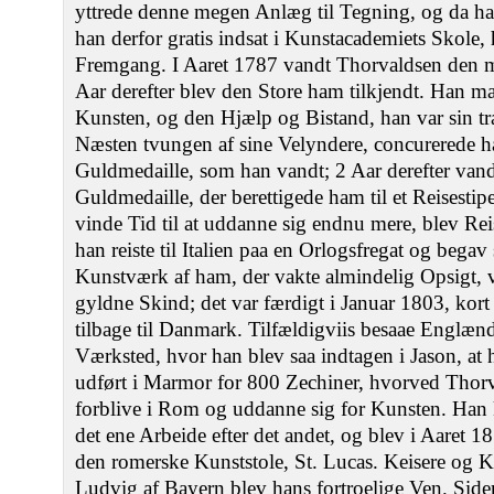
yttrede denne megen Anlæg til Tegning, og da h
han derfor gratis indsat i Kunstacademiets Skole,
Fremgang. I Aaret 1787 vandt Thorvaldsen den m
Aar derefter blev den Store ham tilkjendt. Han ma
Kunsten, og den Hjælp og Bistand, han var sin t
Næsten tvungen af sine Velyndere, concurerede han,
Guldmedaille, som han vandt; 2 Aar derefter vand
Guldmedaille, der berettigede ham til et Reisest
vinde Tid til at uddanne sig endnu mere, blev Rei
han reiste til Italien paa en Orlogsfregat og begav 
Kunstværk af ham, der vakte almindelig Opsigt, v
gyldne Skind; det var færdigt i Januar 1803, kort
tilbage til Danmark. Tilfældigviis besaae Engl
Værksted, hvor han blev saa indtagen i Jason, at 
udført i Marmor for 800 Zechiner, hvorved Thorval
forblive i Rom og uddanne sig for Kunsten. Han 
det ene Arbeide efter det andet, og blev i Aaret 
den romerske Kunststole, St. Lucas. Keisere og
Ludvig af Bayern blev hans fortroelige Ven. Sid