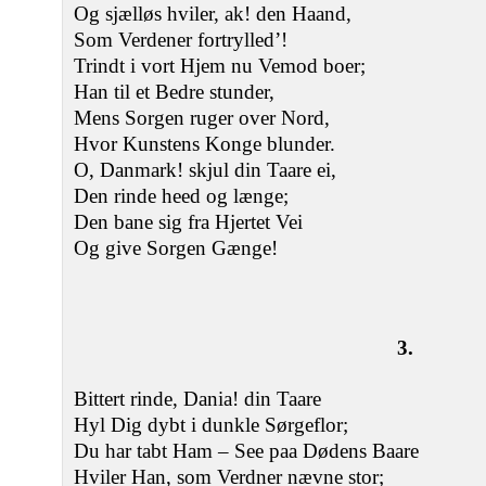
Og sjælløs hviler, ak! den Haand,
Som Verdener fortrylled’!
Trindt i vort Hjem nu Vemod boer;
Han til et Bedre stunder,
Mens Sorgen ruger over Nord,
Hvor Kunstens Konge blunder.
O, Danmark! skjul din Taare ei,
Den rinde heed og længe;
Den bane sig fra Hjertet Vei
Og give Sorgen Gænge!
3.
Bittert rinde, Dania! din Taare
Hyl Dig dybt i dunkle Sørgeflor;
Du har tabt Ham – See paa Dødens Baare
Hviler Han, som Verdner nævne stor;