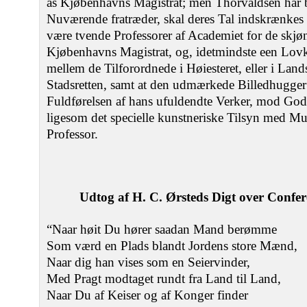
as Kjøbenhavns Magistrat; men Thorvaldsen har b
Nuværende fratræder, skal deres Tal indskrænkes t
være tvende Professorer af Academiet for de skjø
Kjøbenhavns Magistrat, og, idetmindste een Lov
mellem de Tilforordnede i Høiesteret, eller i Lan
Stadsretten, samt at den udmærkede Billedhugger 
Fuldførelsen af hans ufuldendte Verker, mod God
ligesom det specielle kunstneriske Tilsyn med Mu
Professor.
Udtog af H. C. Ørsteds Digt over Confe
“Naar høit Du hører saadan Mand berømme
Som værd en Plads blandt Jordens store Mænd,
Naar dig han vises som en Seiervinder,
Med Pragt modtaget rundt fra Land til Land,
Naar Du af Keiser og af Konger finder