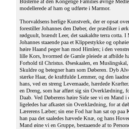
Büsterne af den Kongelige Families øvrige Medl
modellerede af ham og udførte i Marmor.
Thorvaldsens herlige Kunstverk, der er opsat ove
forestiller Johannes den Døber, der prædiker i ørk
rødguult, brændt Leer, det saakaldte terra cotta. 
Johannes staaende paa et Klippestykke og ophøie
høire Haand peger han mod Himlen; i den venstr
lille Kors, hvormed de Gamle pleiede at afbilde h
Forhold til Christus. Øseskaalen, en Muslingskal
Skuldre og betegner ham som Døberen. Dyb Alvor
stærke Haar, de kraftfulde Lemmer, og den laad
hans, ved en streng Levemaade, hærdede Kræfter. 
en Dreng, som har afført sig sin Overklædning, f
Daab. Ved Døberens høire Side see vi en Mand i
ligeledes har afkastet sin Overklædning, for at 
Lærerens Læber; sin ene Fod har han sat op paa K
han paa det saaledes hævede Knæ, og hans Hoved
Mand øine vi en Gruppe, bestaaende af to Person