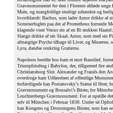
Gravmonumentet for den i Florents afdøde unge 
Main, og mangfoldige sindrigt udtænkte og herligt
hvoriblandt: Bachus, som lader Amor drikke af si
Sommerfuglen paa det af Prometheus formede M
klagende viser Venus sin af en Bi stukken Haand
Slange drikke af sin Skaal; Amor, som med sin Pii
afmægtige Psyche tilbage til Livet; og Muserne,
Lyra, dandse omkring Gratierne.
Napoleon bestilte hos ham et stort Basrelief, fore
Triumphindtog i Babylon, der, tilligemed fire andre
Christiansborg Slot. Alexander og Frands den An
overdroge ham Udførelsen af offentlige Monumen
forfærdigede han Poniatovsky’s Statue til Hest; 
Gravmonument og Bonsalvi’s Büste; for Münche
Leuchtenbergs Gravmonument. For at opstille det
selv til München i Februar 1830. Under sit Oph
han Kongens og Dronningens Büster, som han se