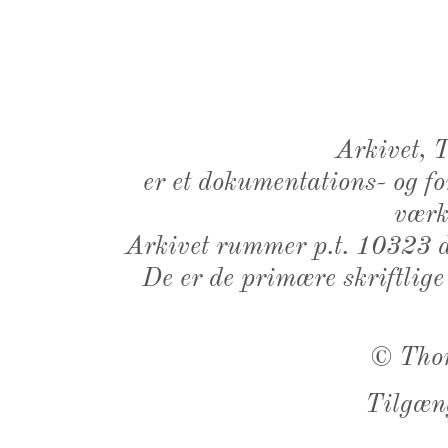
Arkivet,
er et dokumentations- og f
værk,
Arkivet rummer p.t. 10323 d
De er de primære skriftlige
©
Tho
Tilgæn