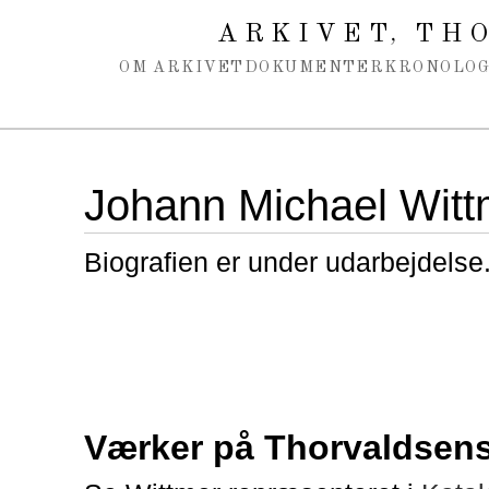
Spring navigation over
ARKIVET
THO
,
OM ARKIVET
DOKUMENTER
KRONOLOG
Johann Michael Witt
Biografien er under udarbejdelse
Værker på Thorvaldse