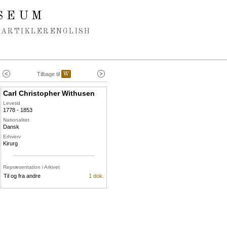
SEUM
ARTIKLER
ENGLISH
Tilbage til
W
Carl Christopher Withusen
Levetid
1778 - 1853
Nationalitet
Dansk
Erhverv
Kirurg
Repræsentation i Arkivet
Til og fra andre
1 dok.