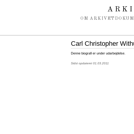
Spring navigation over
ARK
OM ARKIVET
DOKU
Carl Christopher Wit
Denne biografi er under udarbejdelse.
Sidst opdateret 01.03.2011