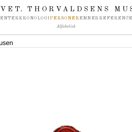
IVET
THORVALDSENS MU
,
MENTER
KRONOLOGI
PERSONER
EMNER
REFERENCE
Alfabetisk
husen