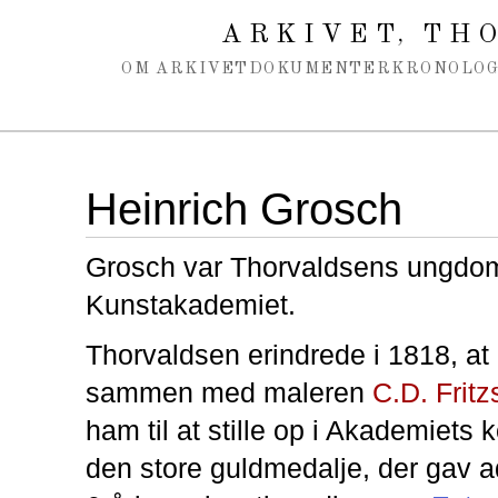
Spring navigation over
ARKIVET
THO
,
OM ARKIVET
DOKUMENTER
KRONOLOG
Heinrich Grosch
Grosch var Thorvaldsens ungdo
Kunstakademiet.
Thorvaldsen erindrede i 1818, at
sammen med maleren
C.D. Fritz
ham til at stille op i Akademiets
den store guldmedalje, der gav ad