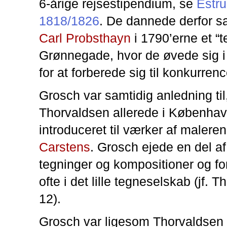
6-årige rejsestipendium, se
Estru
1818/1826
. De dannede derfor
Carl Probsthayn
i 1790’erne et “t
Grønnegade, hvor de øvede sig i
for at forberede sig til konkurren
Grosch var samtidig anledning til,
Thorvaldsen allerede i Københav
introduceret til værker af malere
Carstens
. Grosch ejede en del a
tegninger og kompositioner og f
ofte i det lille tegneselskab (jf. T
12).
Grosch var ligesom Thorvaldsen