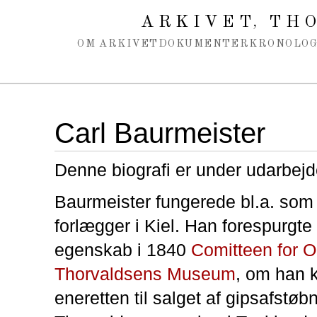
Spring navigation over
ARKIVET
THO
,
OM ARKIVET
DOKUMENTER
KRONOLOG
Carl Baurmeister
Denne biografi er under udarbejd
Baurmeister fungerede bl.a. som
forlægger i Kiel. Han forespurgte
egenskab i 1840
Comitteen for O
Thorvaldsens Museum
, om han 
eneretten til salget af gipsafstøbn