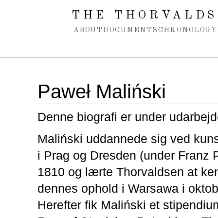
Spring navigation over
THE THORVALDS
ABOUT
DOCUMENTS
CHRONOLOGY
Paweł Maliński
Denne biografi er under udarbejd
Maliński uddannede sig ved kun
i Prag og Dresden (under Franz P
1810 og lærte Thorvaldsen at ke
dennes ophold i Warsawa i oktob
Herefter fik Maliński et stipendium 