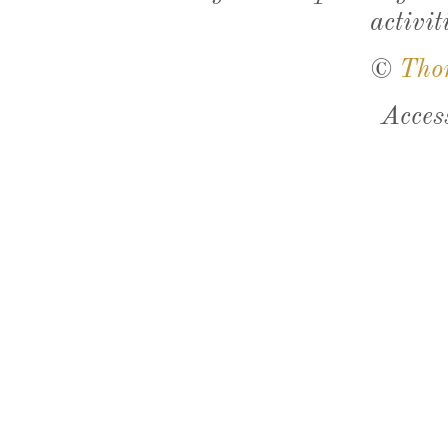
activit
©
Tho
Acces