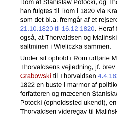
Rom af Stanisław Potocki, og Th
han fulgtes til Rom i 1820 via K
som det bl.a. fremgår af et rejse
21.10.1820 til 16.12.1820
. Heraf
også, at Thorvaldsen og Malińsk
saltminen i Wieliczka sammen.
Under sit ophold i Rom udførte M
Thorvaldsens vejledning, jf. brev
Grabowski
til Thorvaldsen
4.4.1
1822 en buste i marmor af politik
forfatteren og mæcenen Stanisł
Potocki (opholdssted ukendt), e
Thorvaldsen videregav til Malińs