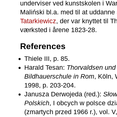
underviser ved kunstskolen i Wa
Maliński bl.a. med til at uddanne
Tatarkiewicz
, der var knyttet til 
værksted i årene 1823-28.
References
Thiele III, p. 85.
Harald Tesan:
Thorvaldsen und
Bildhauerschule in Rom
, Köln,
1998, p. 203-204.
Janusza Derwojeda (red.):
Słow
Polskich
, I obcych w polsce dz
(zmartych przed 1966 r.), vol. V