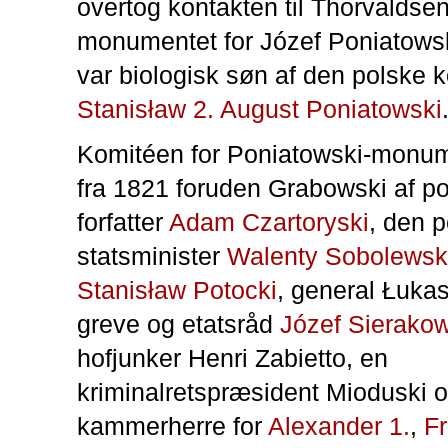
overtog kontakten til Thorvalds
monumentet for Józef Poniatows
var biologisk søn af den polske 
Stanisław 2. August Poniatowski
Komitéen for Poniatowski-monum
fra 1821 foruden Grabowski af pol
forfatter
Adam Czartoryski
, den 
statsminister
Walenty Sobolewsk
Stanisław Potocki
, general Łuka
greve og etatsråd
Józef Sierakow
hofjunker Henri Zabietto, en
kriminalretspræsident Mioduski 
kammerherre for
Alexander 1.
,
F