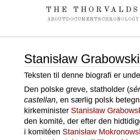
Spring navigation over
THE THORVALDS
ABOUT
DOCUMENTS
CHRONOLOGY
Stanisław Grabowski
Teksten til denne biografi er und
Den polske greve, statholder (
sé
castellan
, en særlig polsk betegn
kirkeminister
Stanisław Grabows
den komité, der efter den hidtidi
i komitéen
Stanisław Mokronows