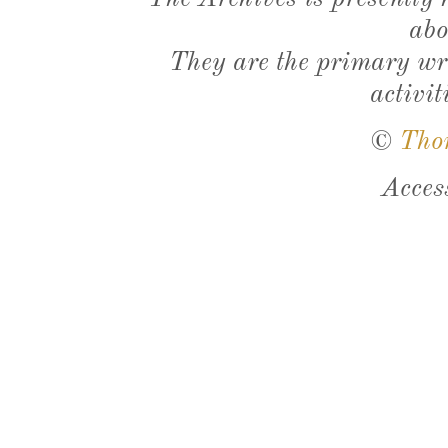
abo
They are the primary wri
activit
©
Tho
Acces