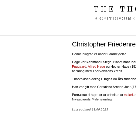
Spring navigation over
THE TH
ABOUT
DOCUME
Christopher Friedenr
Denne biografi er under udarbejdelse.
Hage var købmand i Stege. Blandt hans bø
Puggaard
,
Alfred Hage
og Hother Hage (1816
berøring med Thorvaldsens kreds.
Thorvaldsen deltog i Hages 80-års fødsel
Han var gift med Christiane Arnette Just (1
Portrættet til højre er et udsnit af et
maleri
a
Nivaagaards Malerisamling
.
Last updated 13.06.2023