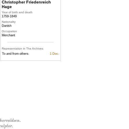
Christopher Friedenreich
Hage
Year of birth and death
1759-1849
Nationality
Danish
Occupation
Merchant
Representation in The Archives
To and from others
1 Doc.
Thorvaldsen.
ulptor.