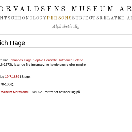
ORVALDSENS MUSEUM A
NTS
CHRONOLOGY
PERSONS
SUBJECTS
RELATED A
Alphabetically
eich Hage
rn var
Johannes Hage
,
Sophie Henriette Hoffbauer
,
Bolette
-1873). Især de fire førstnævnte havde større eller mindre
sdag
19.7.1839
i Stege.
778-1866).
f
Wilhelm Marstrand
i 1849-52. Portrættet befinder sig på