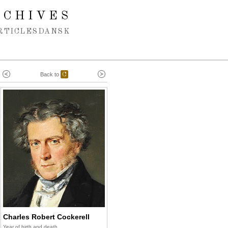
RCHIVES
RTICLES
DANSK
Back to
C
Charles Robert Cockerell
Year of birth and death