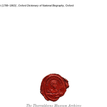
rt (1788–1863)’,
Oxford Dictionary of National Biography
, Oxford
Thorvaldsen's seal
The Thorvaldsens Museum Archives