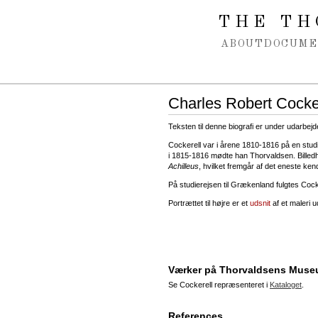
Spring navigation over
THE TH
ABOUT
DOCUME
Charles Robert Cocke
Teksten til denne biografi er under udarbejd
Cockerell var i årene 1810-1816 på en studi
i 1815-1816 mødte han Thorvaldsen. Billed
Achilleus
, hvilket fremgår af det eneste ken
På studierejsen til Grækenland fulgtes Co
Portrættet til højre er et
udsnit
af et maleri u
Værker på Thorvaldsens Mus
Se Cockerell repræsenteret i
Kataloget
.
References