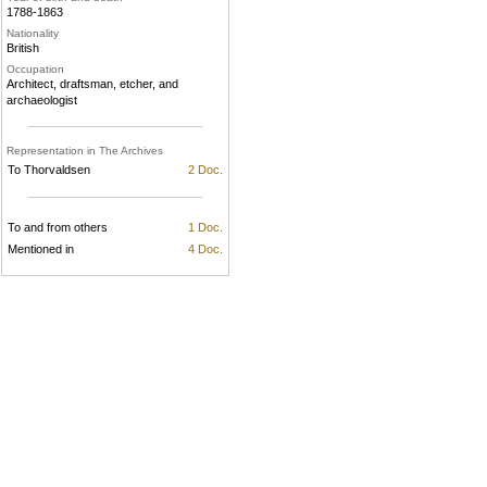
1788-1863
Nationality
British
Occupation
Architect, draftsman, etcher, and
archaeologist
Representation in The Archives
To Thorvaldsen
2 Doc.
To and from others
1 Doc.
Mentioned in
4 Doc.