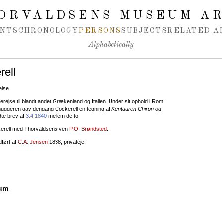
ORVALDSENS MUSEUM A
NTS
CHRONOLOGY
PERSONS
SUBJECTS
RELATED A
Alphabetically
rell
else.
erejse til blandt andet Grækenland og Italien. Under sit ophold i Rom
huggeren gav dengang Cockerell en tegning af
Kentauren Chiron og
dte brev af
3.4.1840
mellem de to.
ckerell med Thorvaldsens ven
P.O. Brøndsted
.
dført af
C.A. Jensen
1838, privateje.
eum