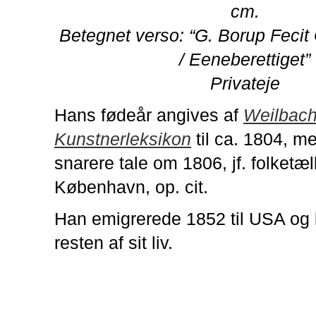
cm.
Betegnet verso: “G. Borup Fecit
/ Eeneberettiget”
Privateje
Hans fødeår angives af
Weilbac
Kunstnerleksikon
til ca. 1804, m
snarere tale om 1806, jf. folketæ
København, op. cit.
Han emigrerede 1852 til USA og 
resten af sit liv.