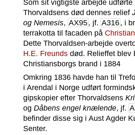
Som sit vigtigste arbejde udførte
Thorvaldsens død dennes relief
og Nemesis
,
AX95
, jf.
A316
, i b
terrakotta til facaden på
Christia
Dette Thorvaldsen-arbejde overto
H.E. Freunds
død. Relieffet blev
Christiansborgs brand i 1884
Omkring 1836 havde han til Tref
i Arendal i Norge udført formind
gipskopier efter Thorvaldsens
Kr
og
Dåbens engel knælende
, jf.
A
befinder disse sig i Aust Agder Ku
Senter.