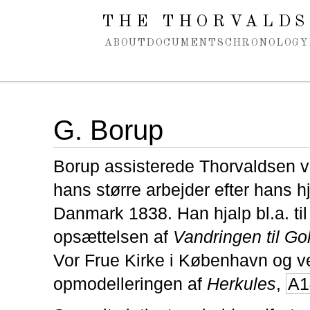
Spring navigation over
THE THORVALDS
ABOUT
DOCUMENTS
CHRONOLOGY
G. Borup
Borup assisterede Thorvaldsen v
hans større arbejder efter hans h
Danmark 1838. Han hjalp bl.a. til
opsættelsen af
Vandringen til Go
Vor Frue Kirke i København og v
opmodelleringen af
Herkules
,
A1