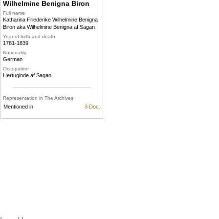
Wilhelmine Benigna Biron
Full name
Katharina Friederike Wilhelmine Benigna
Biron aka Wilhelmine Benigna af Sagan
Year of birth and death
1781-1839
Nationality
German
Occupation
Hertuginde af Sagan
Representation in The Archives
Mentioned in
3 Doc.