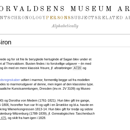
ORVALDSENS MUSEUM A
NTS
CHRONOLOGY
PERSONS
SUBJECTS
RELATED A
Alphabetically
iron
e og for sit frie liv berygtede hertuginde af Sagan blev under et
et af Thorvaldsen. Busten findes i to forskellige udgaver – én med
 og én med en mere klassisk frisure, jf. afstøbninger
A720
og
edsregnskaber
udført i marmor, formentlig begge ud fra modellen
des to marmorudgaver af denne, men ingen af den klassiske type.
taatliche Kunstsammlungen, Dresden (inv.nr. 2V 3109) og Museo
00) og Dorotha von Medem (1761-1821). Hun blev gift tre gange,
806, hvorefter hun var fri og ugift i en årrække og bl.a. havde en
ring Wienerkongressen 1813-14. Hun blev gift for tredje og sidste
lenburg-Witzenburg (1788-1839), jf.
Genealogisches Taschenbuch
. 475
, og skilt fra ham igen i 1828.