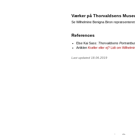
Værker på Thorvaldsens Mus
Se Wilhelmine Benigna Biron repræsenteret
References
Else Kai Sass:
Thorvaldsens Portrætbu
Artiklen
Krøller eller ej? Lidt om Wilhel
Last updated 18.06.2019