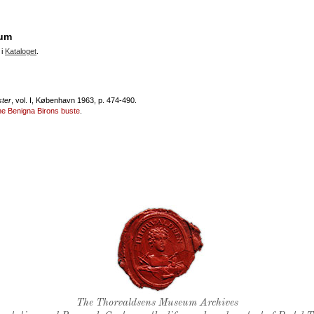
eum
 i
Kataloget
.
ster
, vol. I, København 1963, p. 474-490.
mine Benigna Birons buste
.
Thorvaldsen's seal
The Thorvaldsens Museum Archives