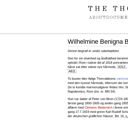
Spring navigation over
THE TH
ABOUT
DOCUME
Wilhelmine Benigna B
Denne biografi er under udarbejdelse.
Den for sin skønhed og åndfuldhed berømmed
ophold i Rom i sidste del af 1818 portrætter
håret sat efter sidste nye hårmode,
A312
,
A811
.
To buster blev ifølge Thorvaldsens
værkst
med den nyeste hårmode, eftersom der ken
De to kendte marmorudgaver findes hhv. S
Napoleonico, Rom (inv. nr. MN 54).
Hun var datter af Peter von Biron (1724-18
første gang 1800-1805 og anden gang 1805-1
affære med
Clemens Metternich
i årene omk
gang 17.7.1819 med greve Karl Rudolf Schu
der deutschen gräflichen Häuser
, Bd. 16,
p