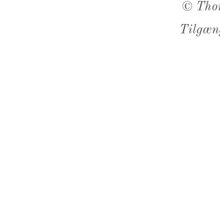
©
Tho
Tilgæn