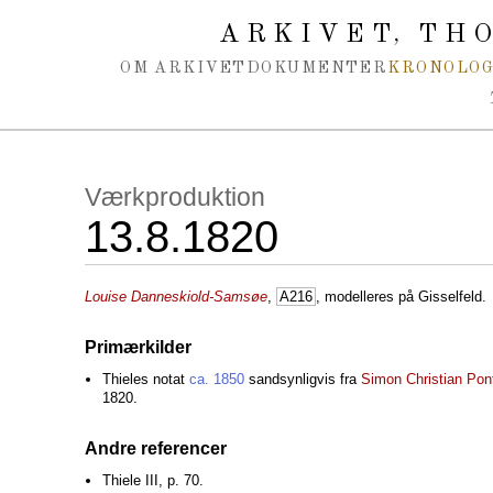
Spring navigation over
ARKIVET
THO
,
OM ARKIVET
DOKUMENTER
KRONOLOG
Værkproduktion
13.8.1820
Louise Danneskiold-Samsøe
,
A216
, modelleres på Gisselfeld.
Primærkilder
Thieles notat
ca. 1850
sandsynligvis fra
Simon Christian Pon
1820.
Andre referencer
Thiele III, p. 70.